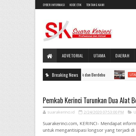
CYBER INFORMASI
KODE ETIK
TENTANG KAMI
ADVETORIAL
UTAMA
DAERAH
ngun, Jalan Batang Sangir Sudah Rusak dan Berdebu
Breaking News
Puluhan 
UTAMA
Pemkab Kerinci Turunkan Dua Alat Ber
suarakerinci.id
2/24/2020 07:53:00 PM
U
Suarakerinci.com, KERINCI- Mendapat inform
untuk mengantisipasi longsor yang terjadi di L