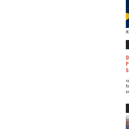
I
D
P
S
su
K
pe