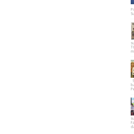
P
Su
s
T
m
Su
b
Pe
su
F
d