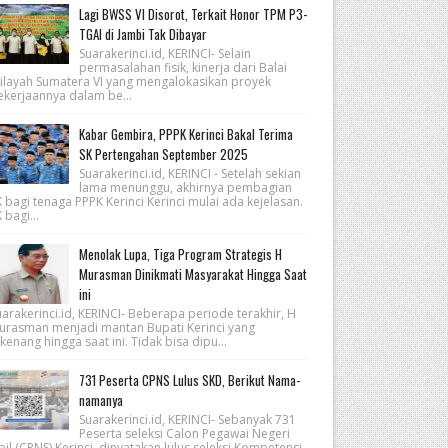
Lagi BWSS VI Disorot, Terkait Honor TPM P3-
TGAI di Jambi Tak Dibayar
Suarakerinci.id, KERINCI- Selain
permasalahan fisik, kinerja dari Balai
ilayah Sumatera VI yang mengalokasikan proyek
ekerjaannya dalam be...
Kabar Gembira, PPPK Kerinci Bakal Terima
SK Pertengahan September 2025
Suarakerinci.id, KERINCI - Setelah sekian
lama menunggu, akhirnya pembagian
 bagi tenaga PPPK Kerinci Kerinci mulai ada kejelasan.
 bagi...
Menolak Lupa, Tiga Program Strategis H
Murasman Dinikmati Masyarakat Hingga Saat
ini
arakerinci.id, KERINCI- Beberapa periode terakhir, H
urasman menjadi mantan Bupati Kerinci yang
kenang hingga saat ini. Tidak bisa dipu...
731 Peserta CPNS Lulus SKD, Berikut Nama-
namanya
Suarakerinci.id, KERINCI- Sebanyak 731
Peserta seleksi Calon Pegawai Negeri
pil (CPNS) Kerinci, dinyatakan lulus seleksi Kompetensi