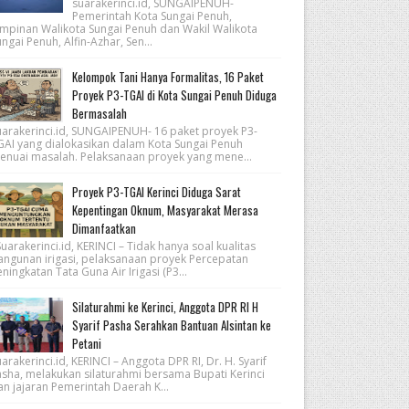
suarakerinci.id, SUNGAIPENUH-
Pemerintah Kota Sungai Penuh,
impinan Walikota Sungai Penuh dan Wakil Walikota
ngai Penuh, Alfin-Azhar, Sen...
Kelompok Tani Hanya Formalitas, 16 Paket
Proyek P3-TGAI di Kota Sungai Penuh Diduga
Bermasalah
uarakerinci.id, SUNGAIPENUH- 16 paket proyek P3-
GAI yang dialokasikan dalam Kota Sungai Penuh
enuai masalah. Pelaksanaan proyek yang mene...
Proyek P3-TGAI Kerinci Diduga Sarat
Kepentingan Oknum, Masyarakat Merasa
Dimanfaatkan
arakerinci.id, KERINCI – Tidak hanya soal kualitas
angunan irigasi, pelaksanaan proyek Percepatan
ningkatan Tata Guna Air Irigasi (P3...
Silaturahmi ke Kerinci, Anggota DPR RI H
Syarif Pasha Serahkan Bantuan Alsintan ke
Petani
arakerinci.id, KERINCI – Anggota DPR RI, Dr. H. Syarif
asha, melakukan silaturahmi bersama Bupati Kerinci
an jajaran Pemerintah Daerah K...