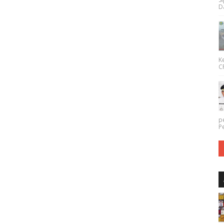
Da
K
CP
p
P