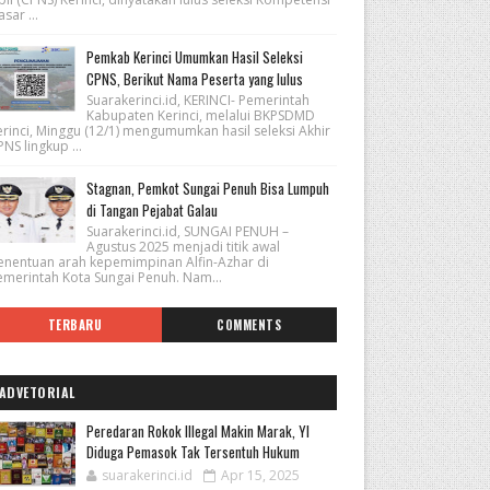
sar ...
Pemkab Kerinci Umumkan Hasil Seleksi
CPNS, Berikut Nama Peserta yang lulus
Suarakerinci.id, KERINCI- Pemerintah
Kabupaten Kerinci, melalui BKPSDMD
erinci, Minggu (12/1) mengumumkan hasil seleksi Akhir
NS lingkup ...
Stagnan, Pemkot Sungai Penuh Bisa Lumpuh
di Tangan Pejabat Galau
Suarakerinci.id, SUNGAI PENUH –
Agustus 2025 menjadi titik awal
enentuan arah kepemimpinan Alfin-Azhar di
emerintah Kota Sungai Penuh. Nam...
TERBARU
COMMENTS
ADVETORIAL
Peredaran Rokok Illegal Makin Marak, YI
Diduga Pemasok Tak Tersentuh Hukum
suarakerinci.id
Apr 15, 2025