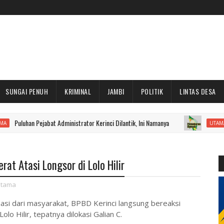
SUNGAI PENUH
KRIMINAL
JAMBI
POLITIK
LINTAS DESA
Pejabat Administrator Kerinci Dilantik, Ini Namanya
Masyaraka
UTAMA
at Atasi Longsor di Lolo Hilir
tama
asi dari masyarakat, BPBD Kerinci langsung bereaksi
olo Hilir, tepatnya dilokasi Galian C.