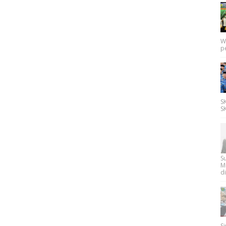
W
p
SK
SK
Su
M
di
Si