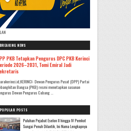
KLAN
BREAKING NEWS
PP PKB Tetapkan Pengurus DPC PKB Kerinci
eriode 2026–2031, Tomi Emiral Jadi
ekretaris
arakerinci.id,KERINCI- Dewan Pengurus Pusat (DPP) Partai
ebangkitan Bangsa (PKB) resmi menetapkan susunan
ngurus Dewan Pengurus Cabang ...
POPULAR POSTS
Puluhan Pejabat Eselon II hingga IV Pemkot
Sungai Penuh Dilantik, Ini Nama Lengkapnya