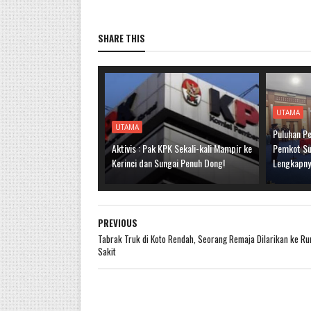
SHARE THIS
UTAMA
UTAMA
Puluhan Pe
Aktivis : Pak KPK Sekali-kali Mampir ke
Pemkot Sun
Kerinci dan Sungai Penuh Dong!
Lengkapn
PREVIOUS
Tabrak Truk di Koto Rendah, Seorang Remaja Dilarikan ke R
Sakit