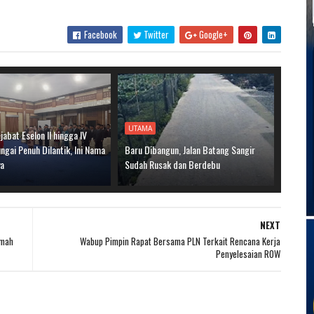
Facebook
Twitter
Google+
UTAMA
jabat Eselon II hingga IV
gai Penuh Dilantik, Ini Nama
Baru Dibangun, Jalan Batang Sangir
ya
Sudah Rusak dan Berdebu
NEXT
umah
Wabup Pimpin Rapat Bersama PLN Terkait Rencana Kerja
Penyelesaian ROW