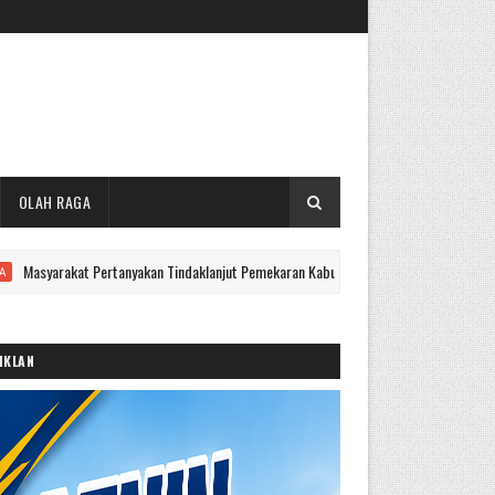
OLAH RAGA
t Pertanyakan Tindaklanjut Pemekaran Kabupaten Kerinci
Akt
UTAMA
IKLAN