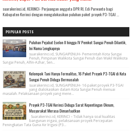
suarakerinci.id, KERINCI- Perjuangan anggota DPR RI, Edi Purwanto bagi
Kabupaten Kerinci dengan mengalokasikan puluhan paket proyek P3-TGAI ...
POPULAR POSTS
Puluhan Pejabat Eselon II hingga IV Pemkot Sungai Penuh Dilantik,
Ini Nama Lengkapnya
suarakerinci.id, SUNGAIPENUH- Pemerintah Kota Sungai
Penuh, Pimpinan Walikota Sungai Penuh dan Wakil Walikota
Sungai Penuh, Alfin-Azhar, Sen...
Kelompok Tani Hanya Formalitas, 16 Paket Proyek P3-TGAI di Kota
Sungai Penuh Diduga Bermasalah
suarakerinci.id, SUNGAIPENUH- 16 paket proyek P3-TGAI
yang dialokasikan dalam Kota Sungai Penuh menuai
masalah. Pelaksanaan proyek yang mene...
Proyek P3-TGAI Kerinci Diduga Sarat Kepentingan Oknum,
Masyarakat Merasa Dimanfaatkan
Suarakerinci.id, KERINCI – Tidak hanya soal kualitas
bangunan irigasi, pelaksanaan proyek Percepatan
Peningkatan Tata Guna Air Irigasi (P3...