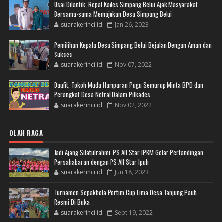
Usai Dilantik, Repal Kades Simpang Belui Ajak Masyarakat
Bersama-sama Memajukan Desa Simpang Belui
suarakerinci.id
Jan 26, 2023
Pemilihan Kepala Desa Simpang Belui Bejalan Dengan Aman dan
Sukses
suarakerinci.id
Nov 07, 2022
Daufit, Tokoh Muda Hamparan Pugu Semurup Minta BPD dan
Perangkat Desa Netral Dalam Pilkades
suarakerinci.id
Nov 02, 2022
OLAH RAGA
Jadi Ajang Silatulrahmi, PS All Star IPKM Gelar Pertandingan
Persahabaran dengan PS All Star Ipuh
suarakerinci.id
Jun 18, 2023
Turnamen Sepakbola Portim Cup Lima Desa Tanjung Pauh
Resmi Di Buka
suarakerinci.id
Sept 19, 2022