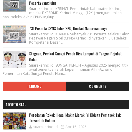
Peserta yang lulus
Suarakerinci.id, KERINCI- Pemerintah Kabupaten Kerinci,
melalui BKPSDMD Kerinci, Minggu (12/1) mengumumkan
hasil seleksi Akhir CPNS lingkup ...
731 Peserta CPNS Lulus SKD, Berikut Nama-namanya
Suarakerinci.id, KERINCI- Sebanyak 731 Peserta seleksi Calon
Pegawai Negeri Sipil (CPNS) Kerinci, dinyatakan lulus seleksi
Kompetensi Dasar ...
Stagnan, Pemkot Sungai Penuh Bisa Lumpuh di Tangan Pejabat
Galau
Suarakerinci.id, SUNGAI PENUH – Agustus 2025 menjadi titik
awal penentuan arah kepemimpinan Alfin-Azhar di
Pemerintah Kota Sungai Penuh. Nam...
TERBARU
COMMENTS
ADVETORIAL
Peredaran Rokok Illegal Makin Marak, YI Diduga Pemasok Tak
Tersentuh Hukum
suarakerinci.id
Apr 15, 2025