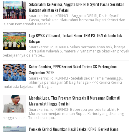
Silaturahmi ke Kerinci, Anggota DPR RI H Syarif Pasha Serahkan
Bantuan Alsintan ke Petani
suarakerinci.id, KERINCI – Anggota DPR RI, Dr. H. Syarif
Fasha, melakukan silaturahmi bersama Bupati Kerinci dan
jajaran Pemerintah Daerah K...
Lagi BWSS VI Disorot, Terkait Honor TPM P3-TGAI di Jambi Tak
Dibayar
Suarakerinci.id, KERINCI- Selain permasalahan fisik, kinerja
dari Balai Wilayah Sumatera VI yang mengalokasikan proyek
pekerjaannya dalam be...
Kabar Gembira, PPPK Kerinci Bakal Terima SK Pertengahan
September 2025
Suarakerinci.id, KERINCI - Setelah sekian lama menunggu,
akhirnya pembagian SK bagi tenaga PPPK Kerinci Kerinci
mulai ada kejelasan. SK bagi...
Menolak Lupa, Tiga Program Strategis H Murasman Dinikmati
Masyarakat Hingga Saat ini
Suarakerinci.id, KERINCI- Beberapa periode terakhir, H
Murasman menjadi mantan Bupati Kerinci yang dikenang
hingga saat ini. Tidak bisa dipu...
Pemkab Kerinci Umumkan Hasil Seleksi CPNS, Berikut Nama