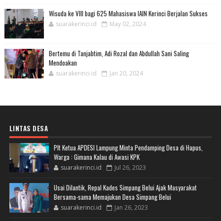
Wisuda ke VIII bagi 625 Mahasiswa IAIN Kerinci Berjalan Sukses
suarakerinci.id
May 02, 2024
Bertemu di Tanjabtim, Adi Rozal dan Abdullah Sani Saling
Mendoakan
suarakerinci.id
Jan 20, 2024
LINTAS DESA
Plt Ketua APDESI Lampung Minta Pendamping Desa di Hapus,
Warga : Gimana Kalau di Awasi KPK
suarakerinci.id
Jul 26, 2023
Usai Dilantik, Repal Kades Simpang Belui Ajak Masyarakat
Bersama-sama Memajukan Desa Simpang Belui
suarakerinci.id
Jan 26, 2023