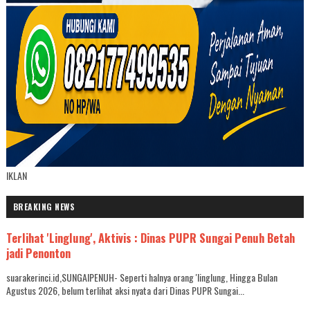
IKLAN
BREAKING NEWS
Terlihat 'Linglung', Aktivis : Dinas PUPR Sungai Penuh Betah
jadi Penonton
suarakerinci.id,SUNGAIPENUH- Seperti halnya orang 'linglung, Hingga Bulan
Agustus 2026, belum terlihat aksi nyata dari Dinas PUPR Sungai...