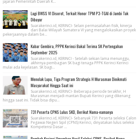
jajaran Pemerintah Daerah K...
Lagi BWSS VI Disorot, Terkait Honor TPM P3-TGAI di Jambi Tak
Dibayar
Suarakerinci.id, KERINCI- Selain permasalahan fisik, kinerja
dari Balai Wilayah Sumatera VI yang mengalokasikan proyek
pekerjaannya dalam be...
Kabar Gembira, PPPK Kerinci Bakal Terima SK Pertengahan
September 2025
Suarakerinci.id, KERINCI - Setelah sekian lama menunggu,
akhirnya pembagian SK bagi tenaga PPPK Kerinci Kerinci
mulai ada kejelasan. SK bagi...
Menolak Lupa, Tiga Program Strategis H Murasman Dinikmati
Masyarakat Hingga Saat ini
Suarakerinci.id, KERINCI- Beberapa periode terakhir, H
Murasman menjadi mantan Bupati Kerinci yang dikenang
hingga saat ini. Tidak bisa dipu...
731 Peserta CPNS Lulus SKD, Berikut Nama-namanya
Suarakerinci.id, KERINCI- Sebanyak 731 Peserta seleksi Calon
Pegawai Negeri Sipil (CPNS) Kerinci, dinyatakan lulus seleksi
Kompetensi Dasar ...
Pemkab Kerinci Umumkan Hasil Seleksi CPNS, Berikut Nama