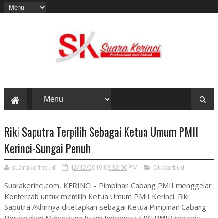
Riki Saputra Terpilih Sebagai Ketua Umum PMII
Kerinci-Sungai Penuh
suarakerinci.id
12/12/2019 08:32:00 PM
Dikparbud
Suarakerinci.com, KERINCI - Pimpinan Cabang PMII menggelar
Konfercab untuk memilih Ketua Umum PMII Kerinci. Riki
Saputra Akhirnya ditetapkan sebagai Ketua Pimpinan Cabang
Pergerakan Mahasiswa Islam Indonesia ( PC PMII) periode