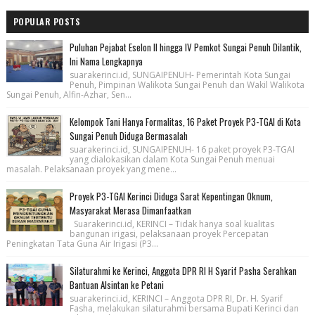
POPULAR POSTS
Puluhan Pejabat Eselon II hingga IV Pemkot Sungai Penuh Dilantik,
Ini Nama Lengkapnya
suarakerinci.id, SUNGAIPENUH- Pemerintah Kota Sungai
Penuh, Pimpinan Walikota Sungai Penuh dan Wakil Walikota
Sungai Penuh, Alfin-Azhar, Sen...
Kelompok Tani Hanya Formalitas, 16 Paket Proyek P3-TGAI di Kota
Sungai Penuh Diduga Bermasalah
suarakerinci.id, SUNGAIPENUH- 16 paket proyek P3-TGAI
yang dialokasikan dalam Kota Sungai Penuh menuai
masalah. Pelaksanaan proyek yang mene...
Proyek P3-TGAI Kerinci Diduga Sarat Kepentingan Oknum,
Masyarakat Merasa Dimanfaatkan
Suarakerinci.id, KERINCI – Tidak hanya soal kualitas
bangunan irigasi, pelaksanaan proyek Percepatan
Peningkatan Tata Guna Air Irigasi (P3...
Silaturahmi ke Kerinci, Anggota DPR RI H Syarif Pasha Serahkan
Bantuan Alsintan ke Petani
suarakerinci.id, KERINCI – Anggota DPR RI, Dr. H. Syarif
Fasha, melakukan silaturahmi bersama Bupati Kerinci dan