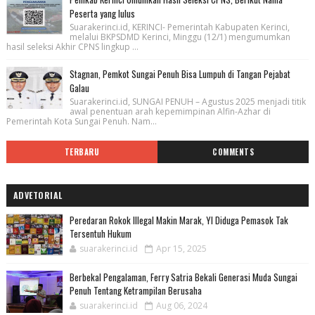
Peserta yang lulus
Suarakerinci.id, KERINCI- Pemerintah Kabupaten Kerinci,
melalui BKPSDMD Kerinci, Minggu (12/1) mengumumkan
hasil seleksi Akhir CPNS lingkup ...
Stagnan, Pemkot Sungai Penuh Bisa Lumpuh di Tangan Pejabat
Galau
Suarakerinci.id, SUNGAI PENUH – Agustus 2025 menjadi titik
awal penentuan arah kepemimpinan Alfin-Azhar di
Pemerintah Kota Sungai Penuh. Nam...
TERBARU
COMMENTS
ADVETORIAL
Peredaran Rokok Illegal Makin Marak, YI Diduga Pemasok Tak
Tersentuh Hukum
suarakerinci.id
Apr 15, 2025
Berbekal Pengalaman, Ferry Satria Bekali Generasi Muda Sungai
Penuh Tentang Ketrampilan Berusaha
suarakerinci.id
Aug 06, 2024