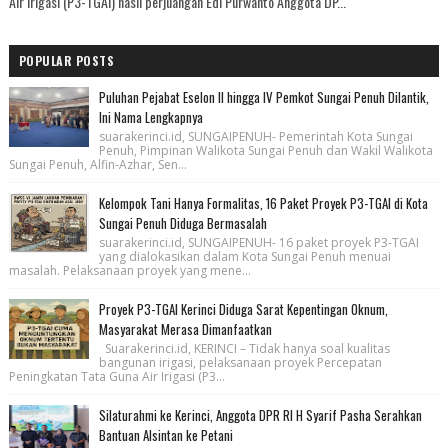
Air Irigasi (P3-TGAI) hasil perjuangan Edi Purwanto Anggota DP...
POPULAR POSTS
Puluhan Pejabat Eselon II hingga IV Pemkot Sungai Penuh Dilantik,
Ini Nama Lengkapnya
suarakerinci.id, SUNGAIPENUH- Pemerintah Kota Sungai
Penuh, Pimpinan Walikota Sungai Penuh dan Wakil Walikota
Sungai Penuh, Alfin-Azhar, Sen...
Kelompok Tani Hanya Formalitas, 16 Paket Proyek P3-TGAI di Kota
Sungai Penuh Diduga Bermasalah
suarakerinci.id, SUNGAIPENUH- 16 paket proyek P3-TGAI
yang dialokasikan dalam Kota Sungai Penuh menuai
masalah. Pelaksanaan proyek yang mene...
Proyek P3-TGAI Kerinci Diduga Sarat Kepentingan Oknum,
Masyarakat Merasa Dimanfaatkan
Suarakerinci.id, KERINCI – Tidak hanya soal kualitas
bangunan irigasi, pelaksanaan proyek Percepatan
Peningkatan Tata Guna Air Irigasi (P3...
Silaturahmi ke Kerinci, Anggota DPR RI H Syarif Pasha Serahkan
Bantuan Alsintan ke Petani