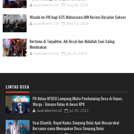
suarakerinci.id
Aug 06, 2024
Wisuda ke VIII bagi 625 Mahasiswa IAIN Kerinci Berjalan Sukses
suarakerinci.id
May 02, 2024
Bertemu di Tanjabtim, Adi Rozal dan Abdullah Sani Saling
Mendoakan
suarakerinci.id
Jan 20, 2024
LINTAS DESA
Plt Ketua APDESI Lampung Minta Pendamping Desa di Hapus,
Warga : Gimana Kalau di Awasi KPK
suarakerinci.id
Jul 26, 2023
Usai Dilantik, Repal Kades Simpang Belui Ajak Masyarakat
Bersama-sama Memajukan Desa Simpang Belui