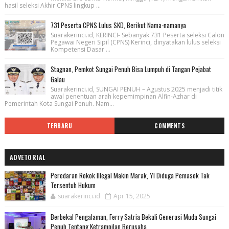
hasil seleksi Akhir CPNS lingkup ...
731 Peserta CPNS Lulus SKD, Berikut Nama-namanya
Suarakerinci.id, KERINCI- Sebanyak 731 Peserta seleksi Calon
Pegawai Negeri Sipil (CPNS) Kerinci, dinyatakan lulus seleksi
Kompetensi Dasar ...
Stagnan, Pemkot Sungai Penuh Bisa Lumpuh di Tangan Pejabat
Galau
Suarakerinci.id, SUNGAI PENUH – Agustus 2025 menjadi titik
awal penentuan arah kepemimpinan Alfin-Azhar di
Pemerintah Kota Sungai Penuh. Nam...
TERBARU
COMMENTS
ADVETORIAL
Peredaran Rokok Illegal Makin Marak, YI Diduga Pemasok Tak
Tersentuh Hukum
suarakerinci.id
Apr 15, 2025
Berbekal Pengalaman, Ferry Satria Bekali Generasi Muda Sungai
Penuh Tentang Ketrampilan Berusaha