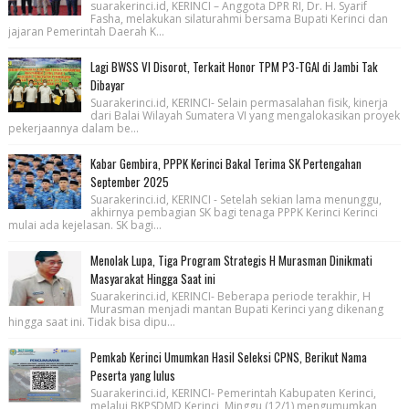
suarakerinci.id, KERINCI – Anggota DPR RI, Dr. H. Syarif
Fasha, melakukan silaturahmi bersama Bupati Kerinci dan
jajaran Pemerintah Daerah K...
Lagi BWSS VI Disorot, Terkait Honor TPM P3-TGAI di Jambi Tak
Dibayar
Suarakerinci.id, KERINCI- Selain permasalahan fisik, kinerja
dari Balai Wilayah Sumatera VI yang mengalokasikan proyek
pekerjaannya dalam be...
Kabar Gembira, PPPK Kerinci Bakal Terima SK Pertengahan
September 2025
Suarakerinci.id, KERINCI - Setelah sekian lama menunggu,
akhirnya pembagian SK bagi tenaga PPPK Kerinci Kerinci
mulai ada kejelasan. SK bagi...
Menolak Lupa, Tiga Program Strategis H Murasman Dinikmati
Masyarakat Hingga Saat ini
Suarakerinci.id, KERINCI- Beberapa periode terakhir, H
Murasman menjadi mantan Bupati Kerinci yang dikenang
hingga saat ini. Tidak bisa dipu...
Pemkab Kerinci Umumkan Hasil Seleksi CPNS, Berikut Nama
Peserta yang lulus
Suarakerinci.id, KERINCI- Pemerintah Kabupaten Kerinci,
melalui BKPSDMD Kerinci, Minggu (12/1) mengumumkan