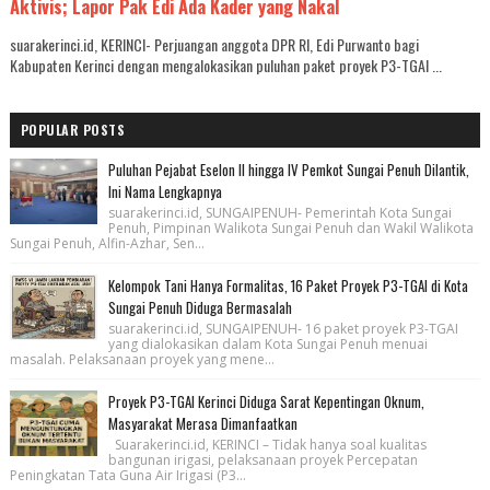
Aktivis; Lapor Pak Edi Ada Kader yang Nakal
suarakerinci.id, KERINCI- Perjuangan anggota DPR RI, Edi Purwanto bagi
Kabupaten Kerinci dengan mengalokasikan puluhan paket proyek P3-TGAI ...
POPULAR POSTS
Puluhan Pejabat Eselon II hingga IV Pemkot Sungai Penuh Dilantik,
Ini Nama Lengkapnya
suarakerinci.id, SUNGAIPENUH- Pemerintah Kota Sungai
Penuh, Pimpinan Walikota Sungai Penuh dan Wakil Walikota
Sungai Penuh, Alfin-Azhar, Sen...
Kelompok Tani Hanya Formalitas, 16 Paket Proyek P3-TGAI di Kota
Sungai Penuh Diduga Bermasalah
suarakerinci.id, SUNGAIPENUH- 16 paket proyek P3-TGAI
yang dialokasikan dalam Kota Sungai Penuh menuai
masalah. Pelaksanaan proyek yang mene...
Proyek P3-TGAI Kerinci Diduga Sarat Kepentingan Oknum,
Masyarakat Merasa Dimanfaatkan
Suarakerinci.id, KERINCI – Tidak hanya soal kualitas
bangunan irigasi, pelaksanaan proyek Percepatan
Peningkatan Tata Guna Air Irigasi (P3...