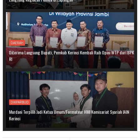
DAERAH
Diterima Langsung Bupati, Pemkab Kerinci Kembali Raih Opini WTP dari BPK
RI
DIKPARBUD
Murdani Terpilih Jadi Ketua Umum/Formateur HMI Komisariat Syariah IAIN
Kerinci