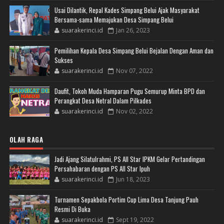
Usai Dilantik, Repal Kades Simpang Belui Ajak Masyarakat
Bersama-sama Memajukan Desa Simpang Belui
suarakerinci.id
Jan 26, 2023
Pemilihan Kepala Desa Simpang Belui Bejalan Dengan Aman dan
Sukses
suarakerinci.id
Nov 07, 2022
Daufit, Tokoh Muda Hamparan Pugu Semurup Minta BPD dan
Perangkat Desa Netral Dalam Pilkades
suarakerinci.id
Nov 02, 2022
OLAH RAGA
Jadi Ajang Silatulrahmi, PS All Star IPKM Gelar Pertandingan
Persahabaran dengan PS All Star Ipuh
suarakerinci.id
Jun 18, 2023
Turnamen Sepakbola Portim Cup Lima Desa Tanjung Pauh
Resmi Di Buka
suarakerinci.id
Sept 19, 2022