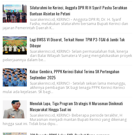
Silaturahmi ke Kerinci, Anggota DPR RI H Syarif Pasha Serahkan
Bantuan Alsintan ke Petani
suarakerinci.id, KERINCI – Anggota DPR RI, Dr. H. Syarif
Fasha, melakukan silaturahmi bersama Bupati Kerinci dan
jajaran Pemerintah Daerah K...
Lagi BWSS VI Disorot, Terkait Honor TPM P3-TGAI di Jambi Tak
Dibayar
Suarakerinci.id, KERINCI- Selain permasalahan fisik, kinerja
dari Balai Wilayah Sumatera VI yang mengalokasikan proyek
pekerjaannya dalam be...
Kabar Gembira, PPPK Kerinci Bakal Terima SK Pertengahan
September 2025
Suarakerinci.id, KERINCI - Setelah sekian lama menunggu,
akhirnya pembagian SK bagi tenaga PPPK Kerinci Kerinci
mulai ada kejelasan. SK bagi...
Menolak Lupa, Tiga Program Strategis H Murasman Dinikmati
Masyarakat Hingga Saat ini
Suarakerinci.id, KERINCI- Beberapa periode terakhir, H
Murasman menjadi mantan Bupati Kerinci yang dikenang
hingga saat ini. Tidak bisa dipu...