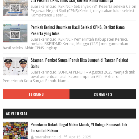
731 Peserta CPNS Lulus SKD, Berikut Nama-namanya
Suarakerinci.id, KERINCI- Sebanyak 731 Peserta seleksi Calon
Pegawai Negeri Sipil (CPNS) Kerinci, dinyatakan lulus seleksi
Kompetensi Dasar ...
Pemkab Kerinci Umumkan Hasil Seleksi CPNS, Berikut Nama
Peserta yang lulus
Suarakerinci.id, KERINCI- Pemerintah Kabupaten Kerinci,
melalui BKPSDMD Kerinci, Minggu (12/1) mengumumkan
hasil seleksi Akhir CPNS lingkup ...
Stagnan, Pemkot Sungai Penuh Bisa Lumpuh di Tangan Pejabat
Galau
Suarakerinci.id, SUNGAI PENUH – Agustus 2025 menjadi titik
awal penentuan arah kepemimpinan Alfin-Azhar di
Pemerintah Kota Sungai Penuh. Nam...
TERBARU
COMMENTS
ADVETORIAL
Peredaran Rokok Illegal Makin Marak, YI Diduga Pemasok Tak
Tersentuh Hukum
suarakerinci.id
Apr 15, 2025