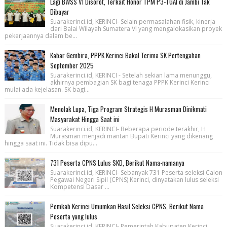
Lagi BWSS VI Disorot, Terkait Honor TPM P3-TGAI di Jambi Tak
Dibayar
Suarakerinci.id, KERINCI- Selain permasalahan fisik, kinerja
dari Balai Wilayah Sumatera VI yang mengalokasikan proyek
pekerjaannya dalam be...
Kabar Gembira, PPPK Kerinci Bakal Terima SK Pertengahan
September 2025
Suarakerinci.id, KERINCI - Setelah sekian lama menunggu,
akhirnya pembagian SK bagi tenaga PPPK Kerinci Kerinci
mulai ada kejelasan. SK bagi...
Menolak Lupa, Tiga Program Strategis H Murasman Dinikmati
Masyarakat Hingga Saat ini
Suarakerinci.id, KERINCI- Beberapa periode terakhir, H
Murasman menjadi mantan Bupati Kerinci yang dikenang
hingga saat ini. Tidak bisa dipu...
731 Peserta CPNS Lulus SKD, Berikut Nama-namanya
Suarakerinci.id, KERINCI- Sebanyak 731 Peserta seleksi Calon
Pegawai Negeri Sipil (CPNS) Kerinci, dinyatakan lulus seleksi
Kompetensi Dasar ...
Pemkab Kerinci Umumkan Hasil Seleksi CPNS, Berikut Nama
Peserta yang lulus
Suarakerinci.id, KERINCI- Pemerintah Kabupaten Kerinci,