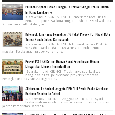
Puluhan Pejabat Eselon II hingga IV Pemkot Sungai Penuh Dilantik,
Ini Nama Lengkapnya
suarakerinci.id, SUNGAIPENUH- Pemerintah Kota Sungai
Penuh, Pimpinan Walikota Sungai Penuh dan Wakil Walikota
Sungai Penuh, Alfin-Azhar, Sen...
Kelompok Tani Hanya Formalitas, 16 Paket Proyek P3-TGAI di Kota
Sungai Penuh Diduga Bermasalah
suarakerinci.id, SUNGAIPENUH- 16 paket proyek P3-TGAI
yang dialokasikan dalam Kota Sungai Penuh menuai
masalah. Pelaksanaan proyek yang mene...
Proyek P3-TGAI Kerinci Diduga Sarat Kepentingan Oknum,
Masyarakat Merasa Dimanfaatkan
Suarakerinci.id, KERINCI – Tidak hanya soal kualitas
bangunan irigasi, pelaksanaan proyek Percepatan
Peningkatan Tata Guna Air Irigasi (P3...
Silaturahmi ke Kerinci, Anggota DPR RI H Syarif Pasha Serahkan
Bantuan Alsintan ke Petani
suarakerinci.id, KERINCI – Anggota DPR RI, Dr. H. Syarif
Fasha, melakukan silaturahmi bersama Bupati Kerinci dan
jajaran Pemerintah Daerah K...