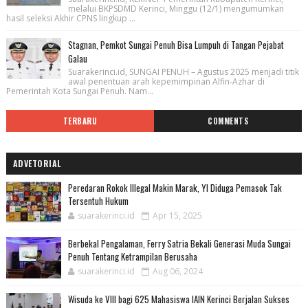
melalui BKPSDMD Kerinci, Minggu (12/1) mengumumkan
hasil seleksi Akhir CPNS lingkup ...
Stagnan, Pemkot Sungai Penuh Bisa Lumpuh di Tangan Pejabat
Galau
Suarakerinci.id, SUNGAI PENUH – Agustus 2025 menjadi titik
awal penentuan arah kepemimpinan Alfin-Azhar di
Pemerintah Kota Sungai Penuh. Nam...
TERBARU
COMMENTS
ADVETORIAL
Peredaran Rokok Illegal Makin Marak, YI Diduga Pemasok Tak
Tersentuh Hukum
suarakerinci.id
Apr 15, 2025
Berbekal Pengalaman, Ferry Satria Bekali Generasi Muda Sungai
Penuh Tentang Ketrampilan Berusaha
suarakerinci.id
Aug 06, 2024
Wisuda ke VIII bagi 625 Mahasiswa IAIN Kerinci Berjalan Sukses