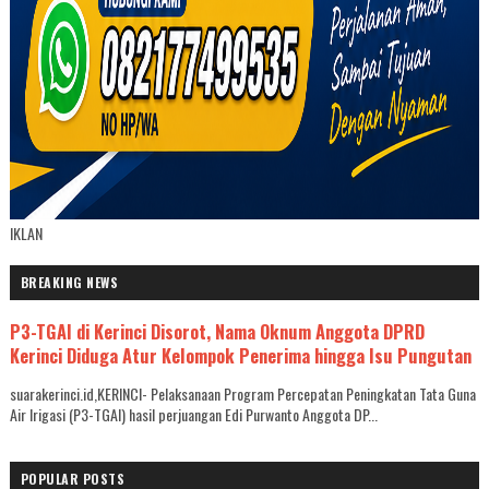
IKLAN
BREAKING NEWS
P3-TGAI di Kerinci Disorot, Nama Oknum Anggota DPRD
Kerinci Diduga Atur Kelompok Penerima hingga Isu Pungutan
suarakerinci.id,KERINCI- Pelaksanaan Program Percepatan Peningkatan Tata Guna
Air Irigasi (P3-TGAI) hasil perjuangan Edi Purwanto Anggota DP...
POPULAR POSTS