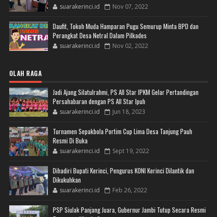
suarakerinci.id
Nov 07, 2022
Daufit, Tokoh Muda Hamparan Pugu Semurup Minta BPD dan
Perangkat Desa Netral Dalam Pilkades
suarakerinci.id
Nov 02, 2022
OLAH RAGA
Jadi Ajang Silatulrahmi, PS All Star IPKM Gelar Pertandingan
Persahabaran dengan PS All Star Ipuh
suarakerinci.id
Jun 18, 2023
Turnamen Sepakbola Portim Cup Lima Desa Tanjung Pauh
Resmi Di Buka
suarakerinci.id
Sept 19, 2022
Dihadiri Bupati Kerinci, Pengurus KONI Kerinci Dilantik dan
Dikukuhkan
suarakerinci.id
Feb 26, 2022
PSP Siulak Panjang Juara, Gubernur Jambi Tutup Secara Resmi