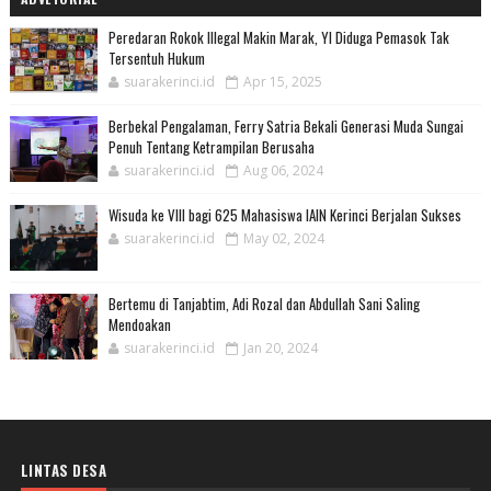
Peredaran Rokok Illegal Makin Marak, YI Diduga Pemasok Tak
Tersentuh Hukum
suarakerinci.id
Apr 15, 2025
Berbekal Pengalaman, Ferry Satria Bekali Generasi Muda Sungai
Penuh Tentang Ketrampilan Berusaha
suarakerinci.id
Aug 06, 2024
Wisuda ke VIII bagi 625 Mahasiswa IAIN Kerinci Berjalan Sukses
suarakerinci.id
May 02, 2024
Bertemu di Tanjabtim, Adi Rozal dan Abdullah Sani Saling
Mendoakan
suarakerinci.id
Jan 20, 2024
LINTAS DESA