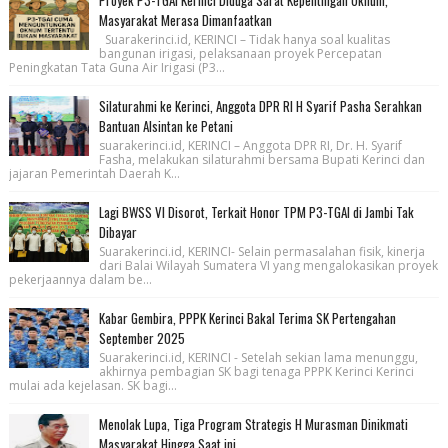
Proyek P3-TGAI Kerinci Diduga Sarat Kepentingan Oknum,
Masyarakat Merasa Dimanfaatkan
Suarakerinci.id, KERINCI – Tidak hanya soal kualitas
bangunan irigasi, pelaksanaan proyek Percepatan
Peningkatan Tata Guna Air Irigasi (P3...
Silaturahmi ke Kerinci, Anggota DPR RI H Syarif Pasha Serahkan
Bantuan Alsintan ke Petani
suarakerinci.id, KERINCI – Anggota DPR RI, Dr. H. Syarif
Fasha, melakukan silaturahmi bersama Bupati Kerinci dan
jajaran Pemerintah Daerah K...
Lagi BWSS VI Disorot, Terkait Honor TPM P3-TGAI di Jambi Tak
Dibayar
Suarakerinci.id, KERINCI- Selain permasalahan fisik, kinerja
dari Balai Wilayah Sumatera VI yang mengalokasikan proyek
pekerjaannya dalam be...
Kabar Gembira, PPPK Kerinci Bakal Terima SK Pertengahan
September 2025
Suarakerinci.id, KERINCI - Setelah sekian lama menunggu,
akhirnya pembagian SK bagi tenaga PPPK Kerinci Kerinci
mulai ada kejelasan. SK bagi...
Menolak Lupa, Tiga Program Strategis H Murasman Dinikmati
Masyarakat Hingga Saat ini