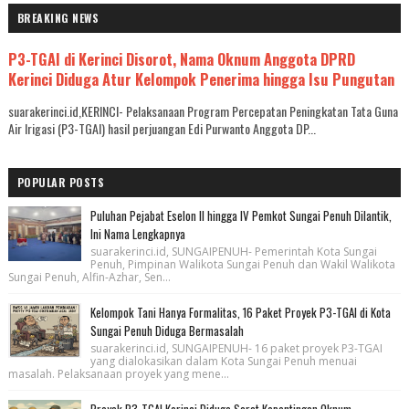
BREAKING NEWS
P3-TGAI di Kerinci Disorot, Nama Oknum Anggota DPRD
Kerinci Diduga Atur Kelompok Penerima hingga Isu Pungutan
suarakerinci.id,KERINCI- Pelaksanaan Program Percepatan Peningkatan Tata Guna
Air Irigasi (P3-TGAI) hasil perjuangan Edi Purwanto Anggota DP...
POPULAR POSTS
Puluhan Pejabat Eselon II hingga IV Pemkot Sungai Penuh Dilantik,
Ini Nama Lengkapnya
suarakerinci.id, SUNGAIPENUH- Pemerintah Kota Sungai
Penuh, Pimpinan Walikota Sungai Penuh dan Wakil Walikota
Sungai Penuh, Alfin-Azhar, Sen...
Kelompok Tani Hanya Formalitas, 16 Paket Proyek P3-TGAI di Kota
Sungai Penuh Diduga Bermasalah
suarakerinci.id, SUNGAIPENUH- 16 paket proyek P3-TGAI
yang dialokasikan dalam Kota Sungai Penuh menuai
masalah. Pelaksanaan proyek yang mene...