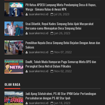
Plt Ketua APDESI Lampung Minta Pendamping Desa di Hapus,
Warga : Gimana Kalau di Awasi KPK
suarakerinci.id
Jul 26, 2023
Usai Dilantik, Repal Kades Simpang Belui Ajak Masyarakat
Bersama-sama Memajukan Desa Simpang Belui
suarakerinci.id
Jan 26, 2023
Pemilihan Kepala Desa Simpang Belui Bejalan Dengan Aman dan
Sukses
suarakerinci.id
Nov 07, 2022
Daufit, Tokoh Muda Hamparan Pugu Semurup Minta BPD dan
Perangkat Desa Netral Dalam Pilkades
suarakerinci.id
Nov 02, 2022
OLAH RAGA
Jadi Ajang Silatulrahmi, PS All Star IPKM Gelar Pertandingan
Persahabaran dengan PS All Star Ipuh
suarakerinci.id
Jun 18, 2023