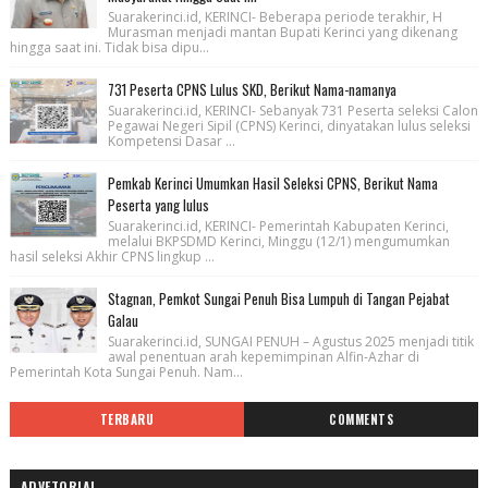
Suarakerinci.id, KERINCI- Beberapa periode terakhir, H
Murasman menjadi mantan Bupati Kerinci yang dikenang
hingga saat ini. Tidak bisa dipu...
731 Peserta CPNS Lulus SKD, Berikut Nama-namanya
Suarakerinci.id, KERINCI- Sebanyak 731 Peserta seleksi Calon
Pegawai Negeri Sipil (CPNS) Kerinci, dinyatakan lulus seleksi
Kompetensi Dasar ...
Pemkab Kerinci Umumkan Hasil Seleksi CPNS, Berikut Nama
Peserta yang lulus
Suarakerinci.id, KERINCI- Pemerintah Kabupaten Kerinci,
melalui BKPSDMD Kerinci, Minggu (12/1) mengumumkan
hasil seleksi Akhir CPNS lingkup ...
Stagnan, Pemkot Sungai Penuh Bisa Lumpuh di Tangan Pejabat
Galau
Suarakerinci.id, SUNGAI PENUH – Agustus 2025 menjadi titik
awal penentuan arah kepemimpinan Alfin-Azhar di
Pemerintah Kota Sungai Penuh. Nam...
TERBARU
COMMENTS
ADVETORIAL