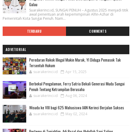
Galau
Suarakerinci.id, SUNGAI PENUH – Agustus 2025 menjadi titik
awal penentuan arah kepemimpinan Alfin-Azhar di
Pemerintah Kota Sungai Penuh. Nam...
TERBARU
COMMENTS
ADVETORIAL
Peredaran Rokok Illegal Makin Marak, YI Diduga Pemasok Tak
Tersentuh Hukum
suarakerinci.id
Apr 15, 2025
Berbekal Pengalaman, Ferry Satria Bekali Generasi Muda Sungai
Penuh Tentang Ketrampilan Berusaha
suarakerinci.id
Aug 06, 2024
Wisuda ke VIII bagi 625 Mahasiswa IAIN Kerinci Berjalan Sukses
suarakerinci.id
May 02, 2024
Bertemu di Tanjabtim, Adi Rozal dan Abdullah Sani Saling