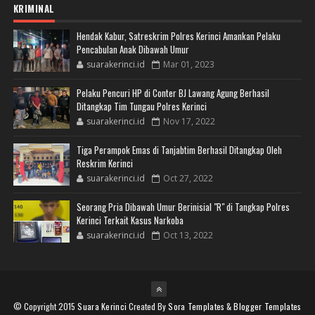
KRIMINAL
Hendak Kabur, Satreskrim Polres Kerinci Amankan Pelaku
Pencabulan Anak Dibawah Umur
suarakerinci.id
Mar 01, 2023
Pelaku Pencuri HP di Conter BJ Lawang Agung Berhasil
Ditangkap Tim Tungau Polres Kerinci
suarakerinci.id
Nov 17, 2022
Tiga Perampok Emas di Tanjabtim Berhasil Ditangkap Oleh
Reskrim Kerinci
suarakerinci.id
Oct 27, 2022
Seorang Pria Dibawah Umur Berinisial "R" di Tangkap Polres
Kerinci Terkait Kasus Narkoba
suarakerinci.id
Oct 13, 2022
© Copyright 2015
Suara Kerinci
Created By
Sora Templates
&
Blogger Templates