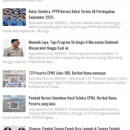
pekerjaannya dalam be...
Kabar Gembira, PPPK Kerinci Bakal Terima SK Pertengahan
September 2025
Suarakerinci.id, KERINCI - Setelah sekian lama menunggu,
akhirnya pembagian SK bagi tenaga PPPK Kerinci Kerinci
mulai ada kejelasan. SK bagi...
Menolak Lupa, Tiga Program Strategis H Murasman Dinikmati
Masyarakat Hingga Saat ini
Suarakerinci.id, KERINCI- Beberapa periode terakhir, H
Murasman menjadi mantan Bupati Kerinci yang dikenang
hingga saat ini. Tidak bisa dipu...
731 Peserta CPNS Lulus SKD, Berikut Nama-namanya
Suarakerinci.id, KERINCI- Sebanyak 731 Peserta seleksi Calon
Pegawai Negeri Sipil (CPNS) Kerinci, dinyatakan lulus seleksi
Kompetensi Dasar ...
Pemkab Kerinci Umumkan Hasil Seleksi CPNS, Berikut Nama
Peserta yang lulus
Suarakerinci.id, KERINCI- Pemerintah Kabupaten Kerinci,
melalui BKPSDMD Kerinci, Minggu (12/1) mengumumkan
hasil seleksi Akhir CPNS lingkup ...
Stagnan, Pemkot Sungai Penuh Bisa Lumpuh di Tangan Pejabat