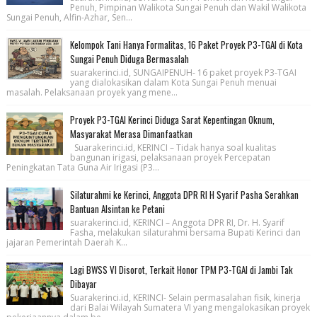
Penuh, Pimpinan Walikota Sungai Penuh dan Wakil Walikota
Sungai Penuh, Alfin-Azhar, Sen...
Kelompok Tani Hanya Formalitas, 16 Paket Proyek P3-TGAI di Kota
Sungai Penuh Diduga Bermasalah
suarakerinci.id, SUNGAIPENUH- 16 paket proyek P3-TGAI
yang dialokasikan dalam Kota Sungai Penuh menuai
masalah. Pelaksanaan proyek yang mene...
Proyek P3-TGAI Kerinci Diduga Sarat Kepentingan Oknum,
Masyarakat Merasa Dimanfaatkan
Suarakerinci.id, KERINCI – Tidak hanya soal kualitas
bangunan irigasi, pelaksanaan proyek Percepatan
Peningkatan Tata Guna Air Irigasi (P3...
Silaturahmi ke Kerinci, Anggota DPR RI H Syarif Pasha Serahkan
Bantuan Alsintan ke Petani
suarakerinci.id, KERINCI – Anggota DPR RI, Dr. H. Syarif
Fasha, melakukan silaturahmi bersama Bupati Kerinci dan
jajaran Pemerintah Daerah K...
Lagi BWSS VI Disorot, Terkait Honor TPM P3-TGAI di Jambi Tak
Dibayar
Suarakerinci.id, KERINCI- Selain permasalahan fisik, kinerja
dari Balai Wilayah Sumatera VI yang mengalokasikan proyek