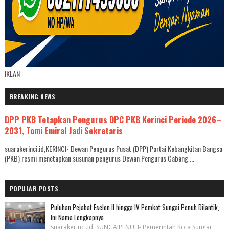
IKLAN
BREAKING NEWS
DPP PKB Tetapkan Pengurus DPC PKB Kerinci Periode 2026–
2031, Tomi Emiral Jadi Sekretaris
suarakerinci.id,KERINCI- Dewan Pengurus Pusat (DPP) Partai Kebangkitan Bangsa
(PKB) resmi menetapkan susunan pengurus Dewan Pengurus Cabang ...
POPULAR POSTS
Puluhan Pejabat Eselon II hingga IV Pemkot Sungai Penuh Dilantik,
Ini Nama Lengkapnya
suarakerinci.id, SUNGAIPENUH- Pemerintah Kota Sungai