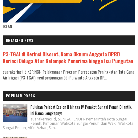
IKLAN
BREAKING NEWS
P3-TGAI di Kerinci Disorot, Nama Oknum Anggota DPRD
Kerinci Diduga Atur Kelompok Penerima hingga Isu Pungutan
suarakerinci.id,KERINCI- Pelaksanaan Program Percepatan Peningkatan Tata Guna
Air Irigasi (P3-TGAI) hasil perjuangan Edi Purwanto Anggota DP...
POPULAR POSTS
Puluhan Pejabat Eselon II hingga IV Pemkot Sungai Penuh Dilantik,
Ini Nama Lengkapnya
suarakerinci.id, SUNGAIPENUH- Pemerintah Kota Sungai
Penuh, Pimpinan Walikota Sungai Penuh dan Wakil Walikota
Sungai Penuh, Alfin-Azhar, Sen...