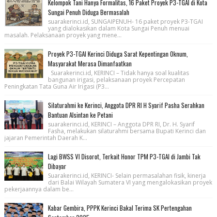
Kelompok Tani Hanya Formalitas, 16 Paket Proyek P3-TGAI di Kota
Sungai Penuh Diduga Bermasalah
suarakerinci.id, SUNGAIPENUH- 16 paket proyek P3-TGAI
yang dialokasikan dalam Kota Sungai Penuh menuai
masalah. Pelaksanaan proyek yang mene...
Proyek P3-TGAI Kerinci Diduga Sarat Kepentingan Oknum,
Masyarakat Merasa Dimanfaatkan
Suarakerinci.id, KERINCI – Tidak hanya soal kualitas
bangunan irigasi, pelaksanaan proyek Percepatan
Peningkatan Tata Guna Air Irigasi (P3...
Silaturahmi ke Kerinci, Anggota DPR RI H Syarif Pasha Serahkan
Bantuan Alsintan ke Petani
suarakerinci.id, KERINCI – Anggota DPR RI, Dr. H. Syarif
Fasha, melakukan silaturahmi bersama Bupati Kerinci dan
jajaran Pemerintah Daerah K...
Lagi BWSS VI Disorot, Terkait Honor TPM P3-TGAI di Jambi Tak
Dibayar
Suarakerinci.id, KERINCI- Selain permasalahan fisik, kinerja
dari Balai Wilayah Sumatera VI yang mengalokasikan proyek
pekerjaannya dalam be...
Kabar Gembira, PPPK Kerinci Bakal Terima SK Pertengahan