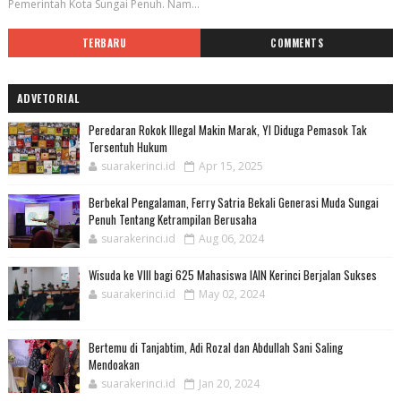
Pemerintah Kota Sungai Penuh. Nam...
TERBARU
COMMENTS
ADVETORIAL
Peredaran Rokok Illegal Makin Marak, YI Diduga Pemasok Tak
Tersentuh Hukum
suarakerinci.id
Apr 15, 2025
Berbekal Pengalaman, Ferry Satria Bekali Generasi Muda Sungai
Penuh Tentang Ketrampilan Berusaha
suarakerinci.id
Aug 06, 2024
Wisuda ke VIII bagi 625 Mahasiswa IAIN Kerinci Berjalan Sukses
suarakerinci.id
May 02, 2024
Bertemu di Tanjabtim, Adi Rozal dan Abdullah Sani Saling
Mendoakan
suarakerinci.id
Jan 20, 2024