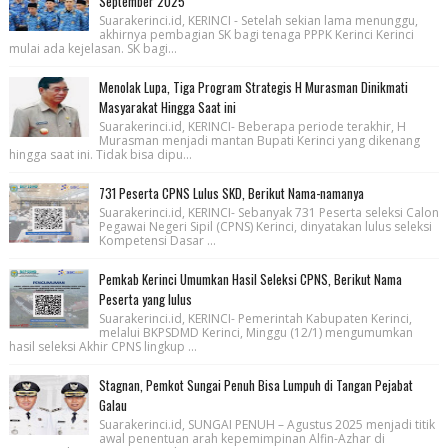
September 2025
Suarakerinci.id, KERINCI - Setelah sekian lama menunggu,
akhirnya pembagian SK bagi tenaga PPPK Kerinci Kerinci
mulai ada kejelasan. SK bagi...
Menolak Lupa, Tiga Program Strategis H Murasman Dinikmati
Masyarakat Hingga Saat ini
Suarakerinci.id, KERINCI- Beberapa periode terakhir, H
Murasman menjadi mantan Bupati Kerinci yang dikenang
hingga saat ini. Tidak bisa dipu...
731 Peserta CPNS Lulus SKD, Berikut Nama-namanya
Suarakerinci.id, KERINCI- Sebanyak 731 Peserta seleksi Calon
Pegawai Negeri Sipil (CPNS) Kerinci, dinyatakan lulus seleksi
Kompetensi Dasar ...
Pemkab Kerinci Umumkan Hasil Seleksi CPNS, Berikut Nama
Peserta yang lulus
Suarakerinci.id, KERINCI- Pemerintah Kabupaten Kerinci,
melalui BKPSDMD Kerinci, Minggu (12/1) mengumumkan
hasil seleksi Akhir CPNS lingkup ...
Stagnan, Pemkot Sungai Penuh Bisa Lumpuh di Tangan Pejabat
Galau
Suarakerinci.id, SUNGAI PENUH – Agustus 2025 menjadi titik
awal penentuan arah kepemimpinan Alfin-Azhar di