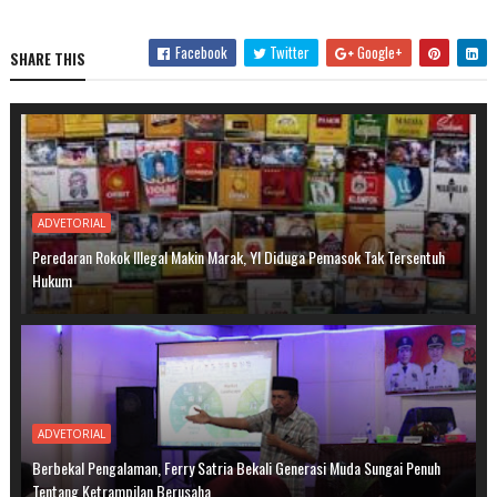
Facebook
Twitter
Google+
SHARE THIS
ADVETORIAL
Peredaran Rokok Illegal Makin Marak, YI Diduga Pemasok Tak Tersentuh
Hukum
ADVETORIAL
Berbekal Pengalaman, Ferry Satria Bekali Generasi Muda Sungai Penuh
Tentang Ketrampilan Berusaha