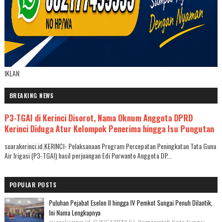
IKLAN
BREAKING NEWS
P3-TGAI di Kerinci Disorot, Nama Oknum Anggota DPRD
Kerinci Diduga Atur Kelompok Penerima hingga Isu Pungutan
suarakerinci.id,KERINCI- Pelaksanaan Program Percepatan Peningkatan Tata Guna
Air Irigasi (P3-TGAI) hasil perjuangan Edi Purwanto Anggota DP...
POPULAR POSTS
Puluhan Pejabat Eselon II hingga IV Pemkot Sungai Penuh Dilantik,
Ini Nama Lengkapnya