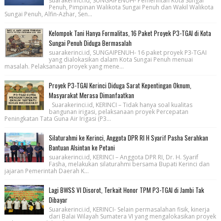
suarakerinci.id, SUNGAIPENUH- Pemerintah Kota Sungai
Penuh, Pimpinan Walikota Sungai Penuh dan Wakil Walikota
Sungai Penuh, Alfin-Azhar, Sen...
Kelompok Tani Hanya Formalitas, 16 Paket Proyek P3-TGAI di Kota
Sungai Penuh Diduga Bermasalah
suarakerinci.id, SUNGAIPENUH- 16 paket proyek P3-TGAI
yang dialokasikan dalam Kota Sungai Penuh menuai
masalah. Pelaksanaan proyek yang mene...
Proyek P3-TGAI Kerinci Diduga Sarat Kepentingan Oknum,
Masyarakat Merasa Dimanfaatkan
Suarakerinci.id, KERINCI – Tidak hanya soal kualitas
bangunan irigasi, pelaksanaan proyek Percepatan
Peningkatan Tata Guna Air Irigasi (P3...
Silaturahmi ke Kerinci, Anggota DPR RI H Syarif Pasha Serahkan
Bantuan Alsintan ke Petani
suarakerinci.id, KERINCI – Anggota DPR RI, Dr. H. Syarif
Fasha, melakukan silaturahmi bersama Bupati Kerinci dan
jajaran Pemerintah Daerah K...
Lagi BWSS VI Disorot, Terkait Honor TPM P3-TGAI di Jambi Tak
Dibayar
Suarakerinci.id, KERINCI- Selain permasalahan fisik, kinerja
dari Balai Wilayah Sumatera VI yang mengalokasikan proyek