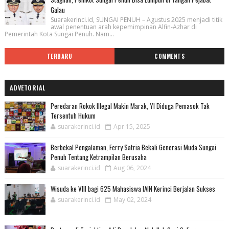
Galau
Suarakerinci.id, SUNGAI PENUH – Agustus 2025 menjadi titik
awal penentuan arah kepemimpinan Alfin-Azhar di
Pemerintah Kota Sungai Penuh. Nam...
TERBARU
COMMENTS
ADVETORIAL
Peredaran Rokok Illegal Makin Marak, YI Diduga Pemasok Tak
Tersentuh Hukum
suarakerinci.id
Apr 15, 2025
Berbekal Pengalaman, Ferry Satria Bekali Generasi Muda Sungai
Penuh Tentang Ketrampilan Berusaha
suarakerinci.id
Aug 06, 2024
Wisuda ke VIII bagi 625 Mahasiswa IAIN Kerinci Berjalan Sukses
suarakerinci.id
May 02, 2024