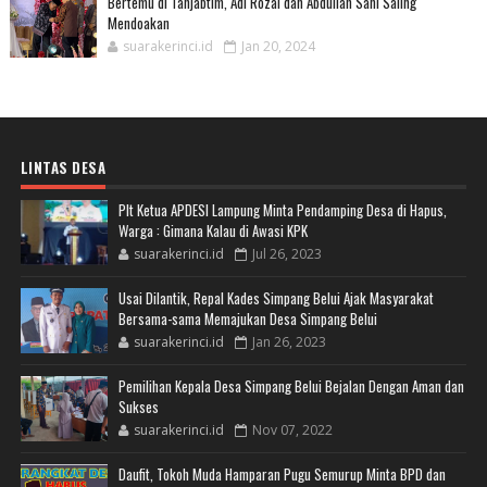
Bertemu di Tanjabtim, Adi Rozal dan Abdullah Sani Saling
Mendoakan
suarakerinci.id
Jan 20, 2024
LINTAS DESA
Plt Ketua APDESI Lampung Minta Pendamping Desa di Hapus,
Warga : Gimana Kalau di Awasi KPK
suarakerinci.id
Jul 26, 2023
Usai Dilantik, Repal Kades Simpang Belui Ajak Masyarakat
Bersama-sama Memajukan Desa Simpang Belui
suarakerinci.id
Jan 26, 2023
Pemilihan Kepala Desa Simpang Belui Bejalan Dengan Aman dan
Sukses
suarakerinci.id
Nov 07, 2022
Daufit, Tokoh Muda Hamparan Pugu Semurup Minta BPD dan