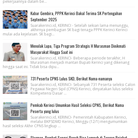
pekerjaannya dalam be...
Kabar Gembira, PPPK Kerinci Bakal Terima SK Pertengahan
September 2025
Suarakerinci.id, KERINCI - Setelah sekian lama menunggu,
akhirnya pembagian SK bagi tenaga PPPK Kerinci Kerinci
mulai ada kejelasan. SK bagi...
Menolak Lupa, Tiga Program Strategis H Murasman Dinikmati
Masyarakat Hingga Saat ini
Suarakerinci.id, KERINCI- Beberapa periode terakhir, H
Murasman menjadi mantan Bupati Kerinci yang dikenang
hingga saat ini. Tidak bisa dipu...
731 Peserta CPNS Lulus SKD, Berikut Nama-namanya
Suarakerinci.id, KERINCI- Sebanyak 731 Peserta seleksi Calon
Pegawai Negeri Sipil (CPNS) Kerinci, dinyatakan lulus seleksi
Kompetensi Dasar ...
Pemkab Kerinci Umumkan Hasil Seleksi CPNS, Berikut Nama
Peserta yang lulus
Suarakerinci.id, KERINCI- Pemerintah Kabupaten Kerinci,
melalui BKPSDMD Kerinci, Minggu (12/1) mengumumkan
hasil seleksi Akhir CPNS lingkup ...
Stagnan, Pemkot Sungai Penuh Bisa Lumpuh di Tangan Pejabat