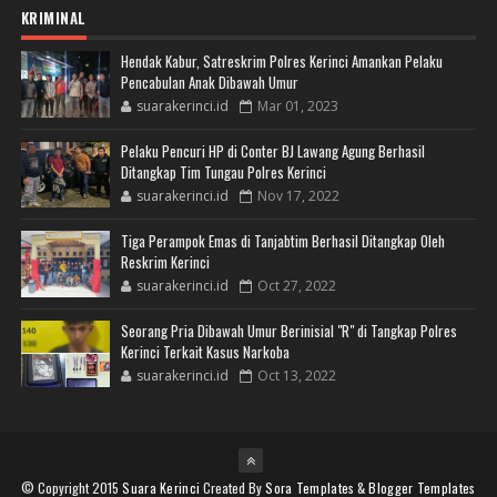
KRIMINAL
Hendak Kabur, Satreskrim Polres Kerinci Amankan Pelaku
Pencabulan Anak Dibawah Umur
suarakerinci.id
Mar 01, 2023
Pelaku Pencuri HP di Conter BJ Lawang Agung Berhasil
Ditangkap Tim Tungau Polres Kerinci
suarakerinci.id
Nov 17, 2022
Tiga Perampok Emas di Tanjabtim Berhasil Ditangkap Oleh
Reskrim Kerinci
suarakerinci.id
Oct 27, 2022
Seorang Pria Dibawah Umur Berinisial "R" di Tangkap Polres
Kerinci Terkait Kasus Narkoba
suarakerinci.id
Oct 13, 2022
© Copyright 2015
Suara Kerinci
Created By
Sora Templates
&
Blogger Templates