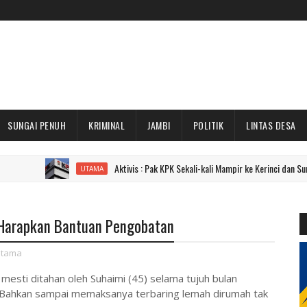
SUNGAI PENUH
KRIMINAL
JAMBI
POLITIK
LINTAS DESA
Aktivis : Pak KPK Sekali-kali Mampir ke Kerinci dan Sungai Penuh 
UTAMA
i Harapkan Bantuan Pengobatan
tama
esti ditahan oleh Suhaimi (45) selama tujuh bulan
ya. Bahkan sampai memaksanya terbaring lemah dirumah tak