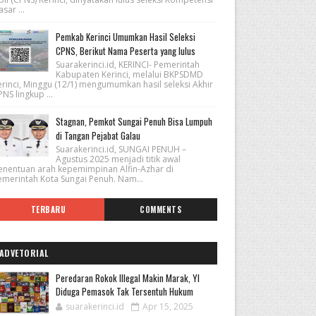
sar ...
Pemkab Kerinci Umumkan Hasil Seleksi
CPNS, Berikut Nama Peserta yang lulus
Suarakerinci.id, KERINCI- Pemerintah
Kabupaten Kerinci, melalui BKPSDMD
erinci, Minggu (12/1) mengumumkan hasil seleksi Akhir
NS lingkup ...
Stagnan, Pemkot Sungai Penuh Bisa Lumpuh
di Tangan Pejabat Galau
Suarakerinci.id, SUNGAI PENUH –
Agustus 2025 menjadi titik awal
enentuan arah kepemimpinan Alfin-Azhar di
emerintah Kota Sungai Penuh. Nam...
TERBARU
COMMENTS
ADVETORIAL
Peredaran Rokok Illegal Makin Marak, YI
Diduga Pemasok Tak Tersentuh Hukum
suarakerinci.id
Apr 15, 2025