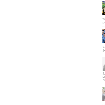
W
p
SK
SK
Su
M
di
Si