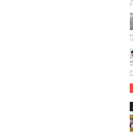
Da
K
CP
p
P