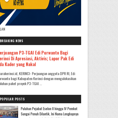
KLAN
BREAKING NEWS
erjuangan P3-TGAI Edi Purwanto Bagi
erinci Di Apresiasi, Aktivis; Lapor Pak Edi
da Kader yang Nakal
arakerinci.id, KERINCI- Perjuangan anggota DPR RI, Edi
rwanto bagi Kabupaten Kerinci dengan mengalokasikan
luhan paket proyek P3-TGAI ...
POPULAR POSTS
Puluhan Pejabat Eselon II hingga IV Pemkot
Sungai Penuh Dilantik, Ini Nama Lengkapnya