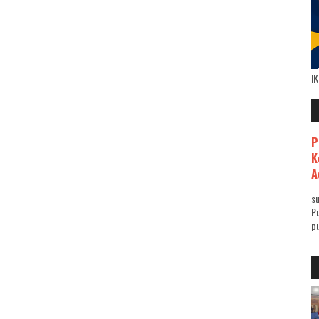
I
P
K
A
su
Pu
pu