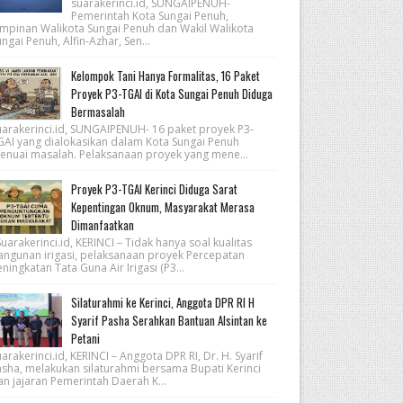
suarakerinci.id, SUNGAIPENUH-
Pemerintah Kota Sungai Penuh,
impinan Walikota Sungai Penuh dan Wakil Walikota
ngai Penuh, Alfin-Azhar, Sen...
Kelompok Tani Hanya Formalitas, 16 Paket
Proyek P3-TGAI di Kota Sungai Penuh Diduga
Bermasalah
uarakerinci.id, SUNGAIPENUH- 16 paket proyek P3-
GAI yang dialokasikan dalam Kota Sungai Penuh
enuai masalah. Pelaksanaan proyek yang mene...
Proyek P3-TGAI Kerinci Diduga Sarat
Kepentingan Oknum, Masyarakat Merasa
Dimanfaatkan
arakerinci.id, KERINCI – Tidak hanya soal kualitas
angunan irigasi, pelaksanaan proyek Percepatan
ningkatan Tata Guna Air Irigasi (P3...
Silaturahmi ke Kerinci, Anggota DPR RI H
Syarif Pasha Serahkan Bantuan Alsintan ke
Petani
arakerinci.id, KERINCI – Anggota DPR RI, Dr. H. Syarif
asha, melakukan silaturahmi bersama Bupati Kerinci
an jajaran Pemerintah Daerah K...