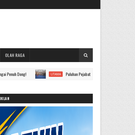
OLAH RAGA
Dong!
Puluhan Pejabat Eselon II hingga IV Pemkot Sungai Penuh
UTAMA
IKLAN