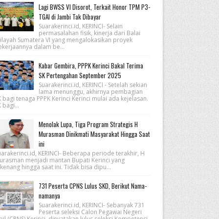
Lagi BWSS VI Disorot, Terkait Honor TPM P3-
TGAI di Jambi Tak Dibayar
Suarakerinci.id, KERINCI- Selain
permasalahan fisik, kinerja dari Balai
ilayah Sumatera VI yang mengalokasikan proyek
ekerjaannya dalam be...
Kabar Gembira, PPPK Kerinci Bakal Terima
SK Pertengahan September 2025
Suarakerinci.id, KERINCI - Setelah sekian
lama menunggu, akhirnya pembagian
 bagi tenaga PPPK Kerinci Kerinci mulai ada kejelasan.
 bagi...
Menolak Lupa, Tiga Program Strategis H
Murasman Dinikmati Masyarakat Hingga Saat
ini
arakerinci.id, KERINCI- Beberapa periode terakhir, H
urasman menjadi mantan Bupati Kerinci yang
kenang hingga saat ini. Tidak bisa dipu...
731 Peserta CPNS Lulus SKD, Berikut Nama-
namanya
Suarakerinci.id, KERINCI- Sebanyak 731
Peserta seleksi Calon Pegawai Negeri
pil (CPNS) Kerinci, dinyatakan lulus seleksi Kompetensi