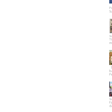
P
Su
s
T
m
Su
b
Pe
su
F
d