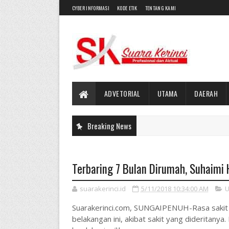
CYBER INFORMASI
KODE ETIK
TENTANG KAMI
ADVETORIAL
UTAMA
DAERAH
Breaking News
Terbaring 7 Bulan Dirumah, Suhaim
suarakerinci.id
5/11/2018 10:34:00 AM
U
Suarakerinci.com, SUNGAIPENUH-Rasa sakit m
belakangan ini, akibat sakit yang dideritan