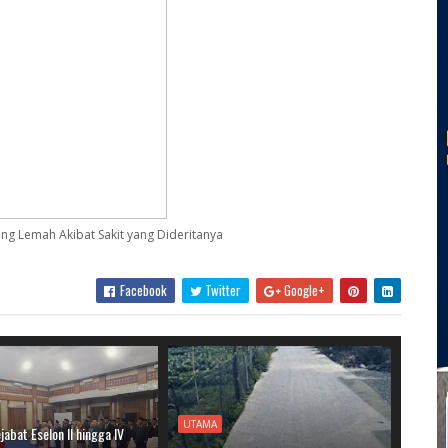
ing Lemah Akibat Sakit yang Dideritanya
Facebook
Twitter
Google+
UTAMA
jabat Eselon II hingga IV