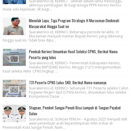
Suarakerinci.id, KERINCI - Setelah sekian lama menunggu,
akhirnya pembagian SK bagi tenaga PPPK Kerinci Kerinci
mulai ada kejelasan. SK bagi...
Menolak Lupa, Tiga Program Strategis H Murasman Dinikmati
Masyarakat Hingga Saat ini
Suarakerinci.id, KERINCI- Beberapa periode terakhir, H
Murasman menjadi mantan Bupati Kerinci yang dikenang
hingga saat ini. Tidak bisa dipu...
Pemkab Kerinci Umumkan Hasil Seleksi CPNS, Berikut Nama
Peserta yang lulus
Suarakerinci.id, KERINCI- Pemerintah Kabupaten Kerinci,
melalui BKPSDMD Kerinci, Minggu (12/1) mengumumkan
hasil seleksi Akhir CPNS lingkup ...
731 Peserta CPNS Lulus SKD, Berikut Nama-namanya
Suarakerinci.id, KERINCI- Sebanyak 731 Peserta seleksi Calon
Pegawai Negeri Sipil (CPNS) Kerinci, dinyatakan lulus seleksi
Kompetensi Dasar ...
Stagnan, Pemkot Sungai Penuh Bisa Lumpuh di Tangan Pejabat
Galau
Suarakerinci.id, SUNGAI PENUH – Agustus 2025 menjadi titik
awal penentuan arah kepemimpinan Alfin-Azhar di
Pemerintah Kota Sungai Penuh. Nam...