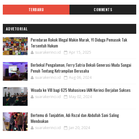
TERBARU
COMMENTS
ADVETORIAL
Peredaran Rokok Illegal Makin Marak, YI Diduga Pemasok Tak
Tersentuh Hukum
suarakerinci.id
Apr 15, 2025
Berbekal Pengalaman, Ferry Satria Bekali Generasi Muda Sungai
Penuh Tentang Ketrampilan Berusaha
suarakerinci.id
Aug 06, 2024
Wisuda ke VIII bagi 625 Mahasiswa IAIN Kerinci Berjalan Sukses
suarakerinci.id
May 02, 2024
Bertemu di Tanjabtim, Adi Rozal dan Abdullah Sani Saling
Mendoakan
suarakerinci.id
Jan 20, 2024