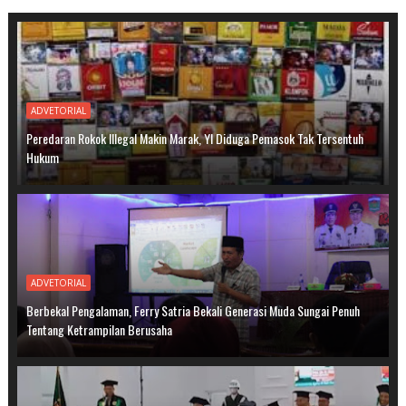
ADVETORIAL
Peredaran Rokok Illegal Makin Marak, YI Diduga Pemasok Tak Tersentuh
Hukum
ADVETORIAL
Berbekal Pengalaman, Ferry Satria Bekali Generasi Muda Sungai Penuh
Tentang Ketrampilan Berusaha