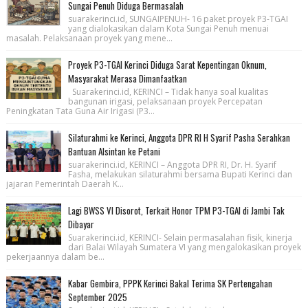
Sungai Penuh Diduga Bermasalah
suarakerinci.id, SUNGAIPENUH- 16 paket proyek P3-TGAI
yang dialokasikan dalam Kota Sungai Penuh menuai
masalah. Pelaksanaan proyek yang mene...
Proyek P3-TGAI Kerinci Diduga Sarat Kepentingan Oknum,
Masyarakat Merasa Dimanfaatkan
Suarakerinci.id, KERINCI – Tidak hanya soal kualitas
bangunan irigasi, pelaksanaan proyek Percepatan
Peningkatan Tata Guna Air Irigasi (P3...
Silaturahmi ke Kerinci, Anggota DPR RI H Syarif Pasha Serahkan
Bantuan Alsintan ke Petani
suarakerinci.id, KERINCI – Anggota DPR RI, Dr. H. Syarif
Fasha, melakukan silaturahmi bersama Bupati Kerinci dan
jajaran Pemerintah Daerah K...
Lagi BWSS VI Disorot, Terkait Honor TPM P3-TGAI di Jambi Tak
Dibayar
Suarakerinci.id, KERINCI- Selain permasalahan fisik, kinerja
dari Balai Wilayah Sumatera VI yang mengalokasikan proyek
pekerjaannya dalam be...
Kabar Gembira, PPPK Kerinci Bakal Terima SK Pertengahan
September 2025