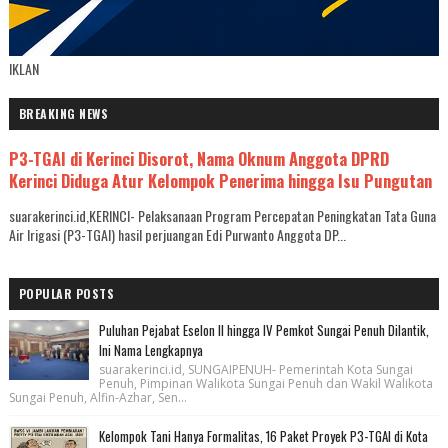
IKLAN
BREAKING NEWS
P3-TGAI di Kerinci Disorot, Nama Oknum Anggota DPRD
Kerinci Diduga Atur Kelompok Penerima hingga Isu Pungutan
suarakerinci.id,KERINCI- Pelaksanaan Program Percepatan Peningkatan Tata Guna
Air Irigasi (P3-TGAI) hasil perjuangan Edi Purwanto Anggota DP...
POPULAR POSTS
Puluhan Pejabat Eselon II hingga IV Pemkot Sungai Penuh Dilantik,
Ini Nama Lengkapnya
suarakerinci.id, SUNGAIPENUH- Pemerintah Kota Sungai
Penuh, Pimpinan Walikota Sungai Penuh dan Wakil Walikota
Sungai Penuh, Alfin-Azhar, Sen...
Kelompok Tani Hanya Formalitas, 16 Paket Proyek P3-TGAI di Kota