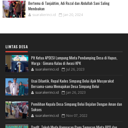
Bertemu di Tanjabtim, Adi Rozal dan Abdullah Sani Saling
Mendoakan
suarakerinci.id
Jan 20, 2024
LINTAS DESA
Plt Ketua APDESI Lampung Minta Pendamping Desa di Hapus,
Warga : Gimana Kalau di Awasi KPK
suarakerinci.id
Jul 26, 2023
Usai Dilantik, Repal Kades Simpang Belui Ajak Masyarakat
Bersama-sama Memajukan Desa Simpang Belui
suarakerinci.id
Jan 26, 2023
Pemilihan Kepala Desa Simpang Belui Bejalan Dengan Aman dan
Sukses
suarakerinci.id
Nov 07, 2022
Daufit, Tokoh Muda Hamparan Pugu Semurup Minta BPD dan