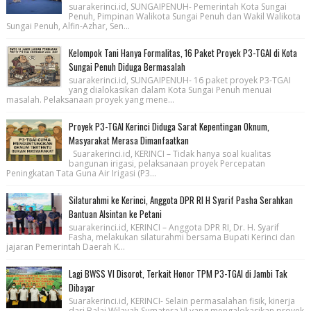
suarakerinci.id, SUNGAIPENUH- Pemerintah Kota Sungai
Penuh, Pimpinan Walikota Sungai Penuh dan Wakil Walikota
Sungai Penuh, Alfin-Azhar, Sen...
Kelompok Tani Hanya Formalitas, 16 Paket Proyek P3-TGAI di Kota
Sungai Penuh Diduga Bermasalah
suarakerinci.id, SUNGAIPENUH- 16 paket proyek P3-TGAI
yang dialokasikan dalam Kota Sungai Penuh menuai
masalah. Pelaksanaan proyek yang mene...
Proyek P3-TGAI Kerinci Diduga Sarat Kepentingan Oknum,
Masyarakat Merasa Dimanfaatkan
Suarakerinci.id, KERINCI – Tidak hanya soal kualitas
bangunan irigasi, pelaksanaan proyek Percepatan
Peningkatan Tata Guna Air Irigasi (P3...
Silaturahmi ke Kerinci, Anggota DPR RI H Syarif Pasha Serahkan
Bantuan Alsintan ke Petani
suarakerinci.id, KERINCI – Anggota DPR RI, Dr. H. Syarif
Fasha, melakukan silaturahmi bersama Bupati Kerinci dan
jajaran Pemerintah Daerah K...
Lagi BWSS VI Disorot, Terkait Honor TPM P3-TGAI di Jambi Tak
Dibayar
Suarakerinci.id, KERINCI- Selain permasalahan fisik, kinerja
dari Balai Wilayah Sumatera VI yang mengalokasikan proyek