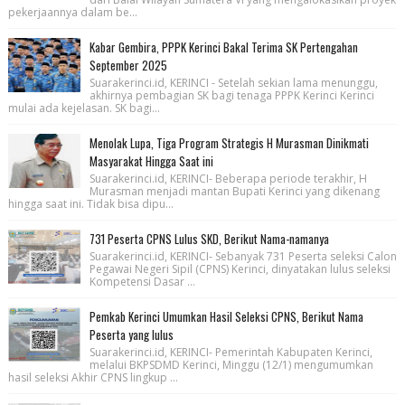
pekerjaannya dalam be...
Kabar Gembira, PPPK Kerinci Bakal Terima SK Pertengahan
September 2025
Suarakerinci.id, KERINCI - Setelah sekian lama menunggu,
akhirnya pembagian SK bagi tenaga PPPK Kerinci Kerinci
mulai ada kejelasan. SK bagi...
Menolak Lupa, Tiga Program Strategis H Murasman Dinikmati
Masyarakat Hingga Saat ini
Suarakerinci.id, KERINCI- Beberapa periode terakhir, H
Murasman menjadi mantan Bupati Kerinci yang dikenang
hingga saat ini. Tidak bisa dipu...
731 Peserta CPNS Lulus SKD, Berikut Nama-namanya
Suarakerinci.id, KERINCI- Sebanyak 731 Peserta seleksi Calon
Pegawai Negeri Sipil (CPNS) Kerinci, dinyatakan lulus seleksi
Kompetensi Dasar ...
Pemkab Kerinci Umumkan Hasil Seleksi CPNS, Berikut Nama
Peserta yang lulus
Suarakerinci.id, KERINCI- Pemerintah Kabupaten Kerinci,
melalui BKPSDMD Kerinci, Minggu (12/1) mengumumkan
hasil seleksi Akhir CPNS lingkup ...