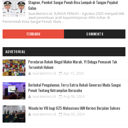
Stagnan, Pemkot Sungai Penuh Bisa Lumpuh di Tangan Pejabat
Galau
Suarakerinci.id, SUNGAI PENUH – Agustus 2025 menjadi titik
awal penentuan arah kepemimpinan Alfin-Azhar di
Pemerintah Kota Sungai Penuh. Nam...
TERBARU
COMMENTS
ADVETORIAL
Peredaran Rokok Illegal Makin Marak, YI Diduga Pemasok Tak
Tersentuh Hukum
suarakerinci.id
Apr 15, 2025
Berbekal Pengalaman, Ferry Satria Bekali Generasi Muda Sungai
Penuh Tentang Ketrampilan Berusaha
suarakerinci.id
Aug 06, 2024
Wisuda ke VIII bagi 625 Mahasiswa IAIN Kerinci Berjalan Sukses
suarakerinci.id
May 02, 2024