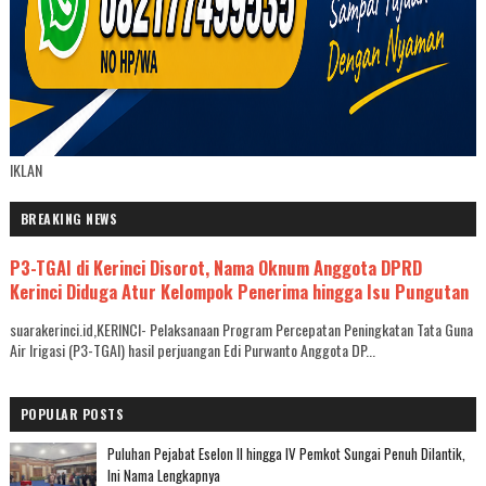
IKLAN
BREAKING NEWS
P3-TGAI di Kerinci Disorot, Nama Oknum Anggota DPRD
Kerinci Diduga Atur Kelompok Penerima hingga Isu Pungutan
suarakerinci.id,KERINCI- Pelaksanaan Program Percepatan Peningkatan Tata Guna
Air Irigasi (P3-TGAI) hasil perjuangan Edi Purwanto Anggota DP...
POPULAR POSTS
Puluhan Pejabat Eselon II hingga IV Pemkot Sungai Penuh Dilantik,
Ini Nama Lengkapnya