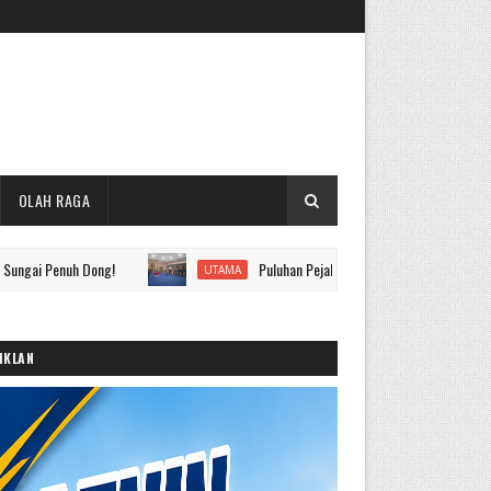
OLAH RAGA
h Dong!
Puluhan Pejabat Eselon II hingga IV Pemkot Sungai Pe
UTAMA
IKLAN