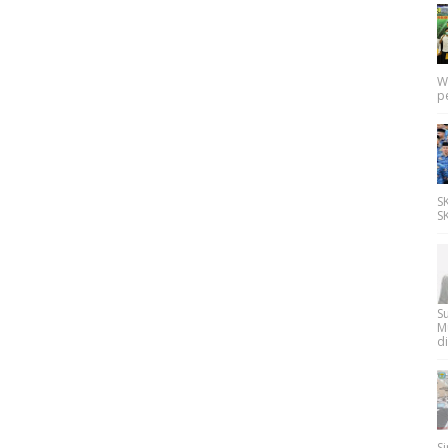
W
p
SK
SK
Su
M
di
Si