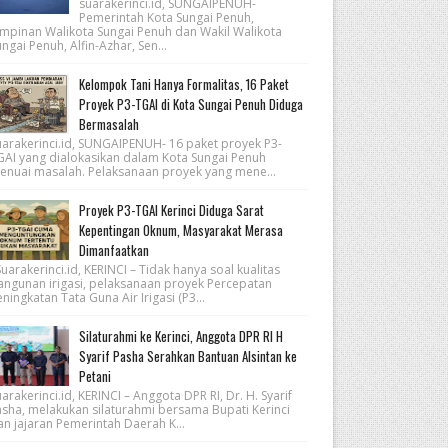
suarakerinci.id, SUNGAIPENUH-
Pemerintah Kota Sungai Penuh,
impinan Walikota Sungai Penuh dan Wakil Walikota
ngai Penuh, Alfin-Azhar, Sen...
Kelompok Tani Hanya Formalitas, 16 Paket
Proyek P3-TGAI di Kota Sungai Penuh Diduga
Bermasalah
uarakerinci.id, SUNGAIPENUH- 16 paket proyek P3-
GAI yang dialokasikan dalam Kota Sungai Penuh
enuai masalah. Pelaksanaan proyek yang mene...
Proyek P3-TGAI Kerinci Diduga Sarat
Kepentingan Oknum, Masyarakat Merasa
Dimanfaatkan
arakerinci.id, KERINCI – Tidak hanya soal kualitas
angunan irigasi, pelaksanaan proyek Percepatan
ningkatan Tata Guna Air Irigasi (P3...
Silaturahmi ke Kerinci, Anggota DPR RI H
Syarif Pasha Serahkan Bantuan Alsintan ke
Petani
arakerinci.id, KERINCI – Anggota DPR RI, Dr. H. Syarif
asha, melakukan silaturahmi bersama Bupati Kerinci
an jajaran Pemerintah Daerah K...