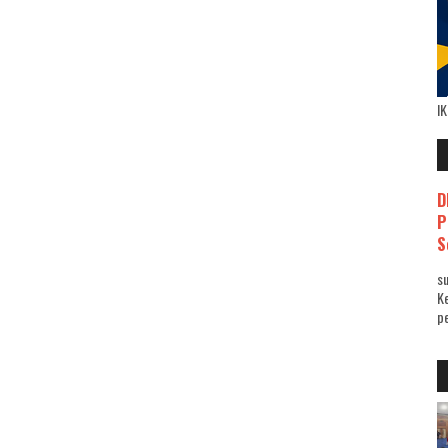
I
D
P
S
su
K
pe