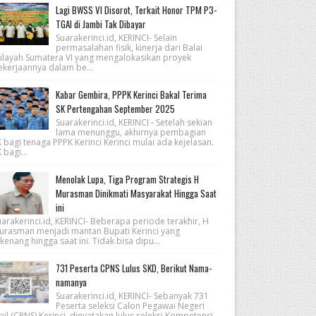
Lagi BWSS VI Disorot, Terkait Honor TPM P3-
TGAI di Jambi Tak Dibayar
Suarakerinci.id, KERINCI- Selain
permasalahan fisik, kinerja dari Balai
ilayah Sumatera VI yang mengalokasikan proyek
ekerjaannya dalam be...
Kabar Gembira, PPPK Kerinci Bakal Terima
SK Pertengahan September 2025
Suarakerinci.id, KERINCI - Setelah sekian
lama menunggu, akhirnya pembagian
 bagi tenaga PPPK Kerinci Kerinci mulai ada kejelasan.
 bagi...
Menolak Lupa, Tiga Program Strategis H
Murasman Dinikmati Masyarakat Hingga Saat
ini
arakerinci.id, KERINCI- Beberapa periode terakhir, H
urasman menjadi mantan Bupati Kerinci yang
kenang hingga saat ini. Tidak bisa dipu...
731 Peserta CPNS Lulus SKD, Berikut Nama-
namanya
Suarakerinci.id, KERINCI- Sebanyak 731
Peserta seleksi Calon Pegawai Negeri
pil (CPNS) Kerinci, dinyatakan lulus seleksi Kompetensi