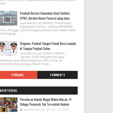
sar ...
Pemkab Kerinci Umumkan Hasil Seleksi
CPNS, Berikut Nama Peserta yang lulus
Suarakerinci.id, KERINCI- Pemerintah
Kabupaten Kerinci, melalui BKPSDMD
erinci, Minggu (12/1) mengumumkan hasil seleksi Akhir
NS lingkup ...
Stagnan, Pemkot Sungai Penuh Bisa Lumpuh
di Tangan Pejabat Galau
Suarakerinci.id, SUNGAI PENUH –
Agustus 2025 menjadi titik awal
enentuan arah kepemimpinan Alfin-Azhar di
emerintah Kota Sungai Penuh. Nam...
TERBARU
COMMENTS
ADVETORIAL
Peredaran Rokok Illegal Makin Marak, YI
Diduga Pemasok Tak Tersentuh Hukum
suarakerinci.id
Apr 15, 2025