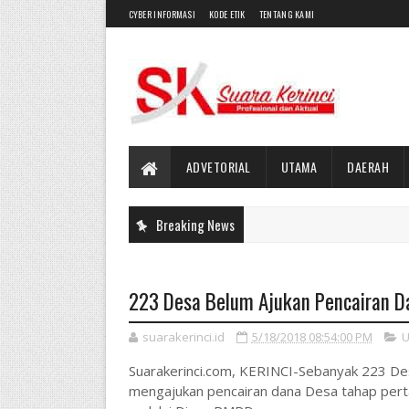
CYBER INFORMASI
KODE ETIK
TENTANG KAMI
ADVETORIAL
UTAMA
DAERAH
Breaking News
223 Desa Belum Ajukan Pencairan D
suarakerinci.id
5/18/2018 08:54:00 PM
U
Suarakerinci.com, KERINCI-Sebanyak 223 Des
mengajukan pencairan dana Desa tahap pert