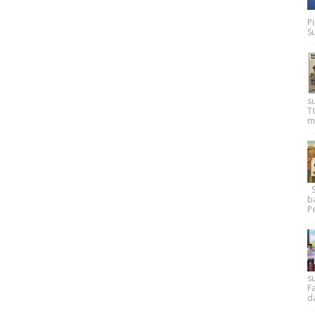
P
Su
s
T
m
Su
b
Pe
su
F
d