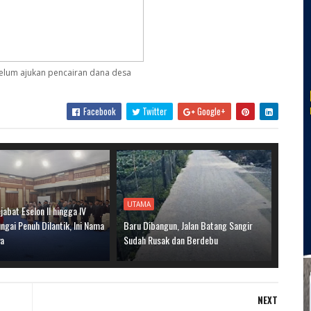
elum ajukan pencairan dana desa
Facebook
Twitter
Google+
UTAMA
jabat Eselon II hingga IV
gai Penuh Dilantik, Ini Nama
Baru Dibangun, Jalan Batang Sangir
ya
Sudah Rusak dan Berdebu
NEXT