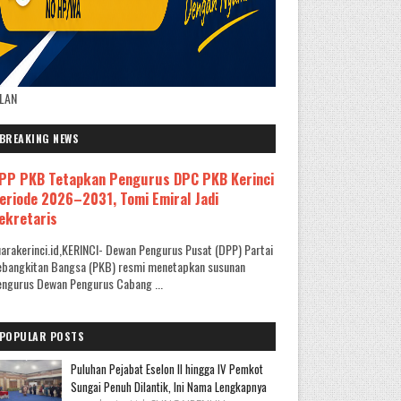
KLAN
BREAKING NEWS
PP PKB Tetapkan Pengurus DPC PKB Kerinci
eriode 2026–2031, Tomi Emiral Jadi
ekretaris
arakerinci.id,KERINCI- Dewan Pengurus Pusat (DPP) Partai
ebangkitan Bangsa (PKB) resmi menetapkan susunan
ngurus Dewan Pengurus Cabang ...
POPULAR POSTS
Puluhan Pejabat Eselon II hingga IV Pemkot
Sungai Penuh Dilantik, Ini Nama Lengkapnya