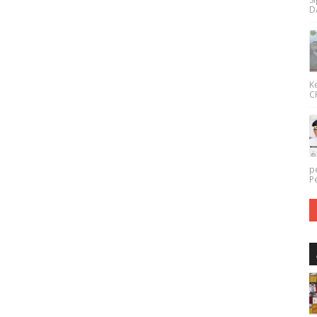
Da
K
CP
p
P