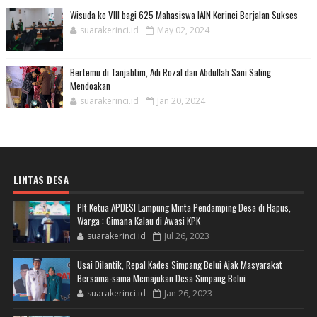
Wisuda ke VIII bagi 625 Mahasiswa IAIN Kerinci Berjalan Sukses
suarakerinci.id
May 02, 2024
Bertemu di Tanjabtim, Adi Rozal dan Abdullah Sani Saling
Mendoakan
suarakerinci.id
Jan 20, 2024
LINTAS DESA
Plt Ketua APDESI Lampung Minta Pendamping Desa di Hapus,
Warga : Gimana Kalau di Awasi KPK
suarakerinci.id
Jul 26, 2023
Usai Dilantik, Repal Kades Simpang Belui Ajak Masyarakat
Bersama-sama Memajukan Desa Simpang Belui
suarakerinci.id
Jan 26, 2023