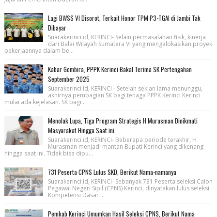
Lagi BWSS VI Disorot, Terkait Honor TPM P3-TGAI di Jambi Tak
Dibayar
Suarakerinci.id, KERINCI- Selain permasalahan fisik, kinerja
dari Balai Wilayah Sumatera VI yang mengalokasikan proyek
pekerjaannya dalam be...
Kabar Gembira, PPPK Kerinci Bakal Terima SK Pertengahan
September 2025
Suarakerinci.id, KERINCI - Setelah sekian lama menunggu,
akhirnya pembagian SK bagi tenaga PPPK Kerinci Kerinci
mulai ada kejelasan. SK bagi...
Menolak Lupa, Tiga Program Strategis H Murasman Dinikmati
Masyarakat Hingga Saat ini
Suarakerinci.id, KERINCI- Beberapa periode terakhir, H
Murasman menjadi mantan Bupati Kerinci yang dikenang
hingga saat ini. Tidak bisa dipu...
731 Peserta CPNS Lulus SKD, Berikut Nama-namanya
Suarakerinci.id, KERINCI- Sebanyak 731 Peserta seleksi Calon
Pegawai Negeri Sipil (CPNS) Kerinci, dinyatakan lulus seleksi
Kompetensi Dasar ...
Pemkab Kerinci Umumkan Hasil Seleksi CPNS, Berikut Nama