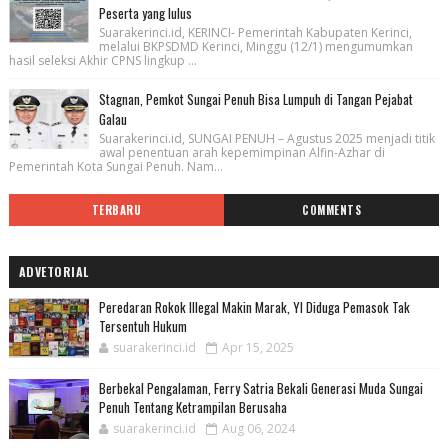
Peserta yang lulus
Suarakerinci.id, KERINCI- Pemerintah Kabupaten Kerinci,
melalui BKPSDMD Kerinci, Minggu (12/1) mengumumkan
hasil seleksi Akhir CPNS lingkup ...
Stagnan, Pemkot Sungai Penuh Bisa Lumpuh di Tangan Pejabat
Galau
Suarakerinci.id, SUNGAI PENUH – Agustus 2025 menjadi titik
awal penentuan arah kepemimpinan Alfin-Azhar di
Pemerintah Kota Sungai Penuh. Nam...
TERBARU
COMMENTS
ADVETORIAL
Peredaran Rokok Illegal Makin Marak, YI Diduga Pemasok Tak
Tersentuh Hukum
suarakerinci.id
Apr 15, 2025
Berbekal Pengalaman, Ferry Satria Bekali Generasi Muda Sungai
Penuh Tentang Ketrampilan Berusaha
suarakerinci.id
Aug 06, 2024