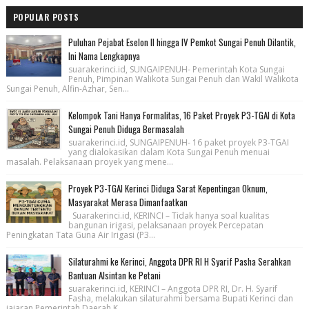
POPULAR POSTS
Puluhan Pejabat Eselon II hingga IV Pemkot Sungai Penuh Dilantik,
Ini Nama Lengkapnya
suarakerinci.id, SUNGAIPENUH- Pemerintah Kota Sungai
Penuh, Pimpinan Walikota Sungai Penuh dan Wakil Walikota
Sungai Penuh, Alfin-Azhar, Sen...
Kelompok Tani Hanya Formalitas, 16 Paket Proyek P3-TGAI di Kota
Sungai Penuh Diduga Bermasalah
suarakerinci.id, SUNGAIPENUH- 16 paket proyek P3-TGAI
yang dialokasikan dalam Kota Sungai Penuh menuai
masalah. Pelaksanaan proyek yang mene...
Proyek P3-TGAI Kerinci Diduga Sarat Kepentingan Oknum,
Masyarakat Merasa Dimanfaatkan
Suarakerinci.id, KERINCI – Tidak hanya soal kualitas
bangunan irigasi, pelaksanaan proyek Percepatan
Peningkatan Tata Guna Air Irigasi (P3...
Silaturahmi ke Kerinci, Anggota DPR RI H Syarif Pasha Serahkan
Bantuan Alsintan ke Petani
suarakerinci.id, KERINCI – Anggota DPR RI, Dr. H. Syarif
Fasha, melakukan silaturahmi bersama Bupati Kerinci dan
jajaran Pemerintah Daerah K...