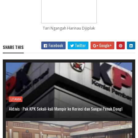
Tari Ngangah Harinau Dijiplak
Facebook
Twitter
Google+
SHARE THIS
UTAMA
Aktivis : Pak KPK Sekali-kali Mampir ke Kerinci dan Sungai Penuh Dong!