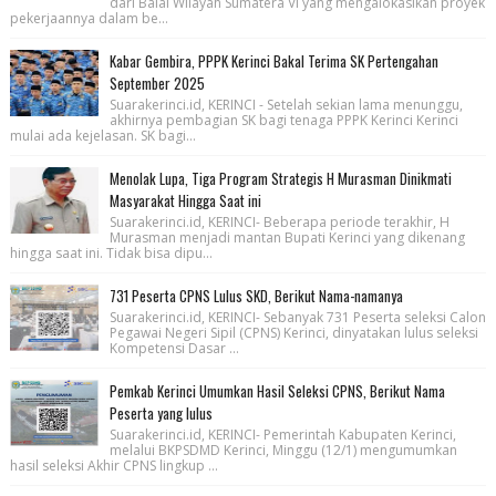
dari Balai Wilayah Sumatera VI yang mengalokasikan proyek
pekerjaannya dalam be...
Kabar Gembira, PPPK Kerinci Bakal Terima SK Pertengahan
September 2025
Suarakerinci.id, KERINCI - Setelah sekian lama menunggu,
akhirnya pembagian SK bagi tenaga PPPK Kerinci Kerinci
mulai ada kejelasan. SK bagi...
Menolak Lupa, Tiga Program Strategis H Murasman Dinikmati
Masyarakat Hingga Saat ini
Suarakerinci.id, KERINCI- Beberapa periode terakhir, H
Murasman menjadi mantan Bupati Kerinci yang dikenang
hingga saat ini. Tidak bisa dipu...
731 Peserta CPNS Lulus SKD, Berikut Nama-namanya
Suarakerinci.id, KERINCI- Sebanyak 731 Peserta seleksi Calon
Pegawai Negeri Sipil (CPNS) Kerinci, dinyatakan lulus seleksi
Kompetensi Dasar ...
Pemkab Kerinci Umumkan Hasil Seleksi CPNS, Berikut Nama
Peserta yang lulus
Suarakerinci.id, KERINCI- Pemerintah Kabupaten Kerinci,
melalui BKPSDMD Kerinci, Minggu (12/1) mengumumkan
hasil seleksi Akhir CPNS lingkup ...