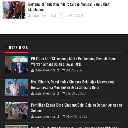
Bertemu di Tanjabtim, Adi Rozal dan Abdullah Sani Saling
Mendoakan
suarakerinci.id
Jan 20, 2024
LINTAS DESA
Plt Ketua APDESI Lampung Minta Pendamping Desa di Hapus,
Warga : Gimana Kalau di Awasi KPK
suarakerinci.id
Jul 26, 2023
Usai Dilantik, Repal Kades Simpang Belui Ajak Masyarakat
Bersama-sama Memajukan Desa Simpang Belui
suarakerinci.id
Jan 26, 2023
Pemilihan Kepala Desa Simpang Belui Bejalan Dengan Aman dan
Sukses
suarakerinci.id
Nov 07, 2022
Daufit, Tokoh Muda Hamparan Pugu Semurup Minta BPD dan