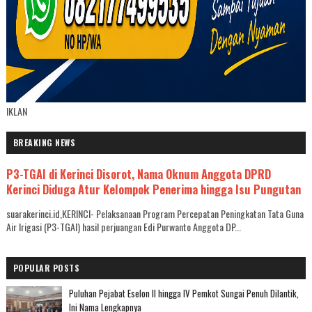
IKLAN
BREAKING NEWS
P3-TGAI di Kerinci Disorot, Nama Oknum Anggota DPRD
Kerinci Diduga Atur Kelompok Penerima hingga Isu Pungutan
suarakerinci.id,KERINCI- Pelaksanaan Program Percepatan Peningkatan Tata Guna
Air Irigasi (P3-TGAI) hasil perjuangan Edi Purwanto Anggota DP...
POPULAR POSTS
Puluhan Pejabat Eselon II hingga IV Pemkot Sungai Penuh Dilantik,
Ini Nama Lengkapnya