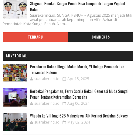
Stagnan, Pemkot Sungai Penuh Bisa Lumpuh di Tangan Pejabat
Galau
Suarakerinci.id, SUNGAI PENUH – Agustus 2025 menjadi titik
awal penentuan arah kepemimpinan Alfin-Azhar di
Pemerintah Kota Sungai Penuh. Nam...
TERBARU
COMMENTS
ADVETORIAL
Peredaran Rokok Illegal Makin Marak, YI Diduga Pemasok Tak
Tersentuh Hukum
suarakerinci.id
Apr 15, 2025
Berbekal Pengalaman, Ferry Satria Bekali Generasi Muda Sungai
Penuh Tentang Ketrampilan Berusaha
suarakerinci.id
Aug 06, 2024
Wisuda ke VIII bagi 625 Mahasiswa IAIN Kerinci Berjalan Sukses
suarakerinci.id
May 02, 2024