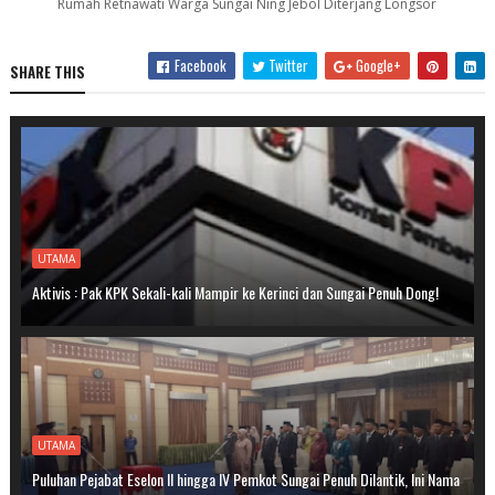
Rumah Retnawati Warga Sungai Ning Jebol Diterjang Longsor
Facebook
Twitter
Google+
SHARE THIS
UTAMA
Aktivis : Pak KPK Sekali-kali Mampir ke Kerinci dan Sungai Penuh Dong!
UTAMA
Puluhan Pejabat Eselon II hingga IV Pemkot Sungai Penuh Dilantik, Ini Nama