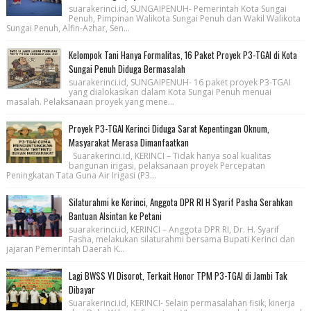
suarakerinci.id, SUNGAIPENUH- Pemerintah Kota Sungai
Penuh, Pimpinan Walikota Sungai Penuh dan Wakil Walikota
Sungai Penuh, Alfin-Azhar, Sen...
Kelompok Tani Hanya Formalitas, 16 Paket Proyek P3-TGAI di Kota
Sungai Penuh Diduga Bermasalah
suarakerinci.id, SUNGAIPENUH- 16 paket proyek P3-TGAI
yang dialokasikan dalam Kota Sungai Penuh menuai
masalah. Pelaksanaan proyek yang mene...
Proyek P3-TGAI Kerinci Diduga Sarat Kepentingan Oknum,
Masyarakat Merasa Dimanfaatkan
Suarakerinci.id, KERINCI – Tidak hanya soal kualitas
bangunan irigasi, pelaksanaan proyek Percepatan
Peningkatan Tata Guna Air Irigasi (P3...
Silaturahmi ke Kerinci, Anggota DPR RI H Syarif Pasha Serahkan
Bantuan Alsintan ke Petani
suarakerinci.id, KERINCI – Anggota DPR RI, Dr. H. Syarif
Fasha, melakukan silaturahmi bersama Bupati Kerinci dan
jajaran Pemerintah Daerah K...
Lagi BWSS VI Disorot, Terkait Honor TPM P3-TGAI di Jambi Tak
Dibayar
Suarakerinci.id, KERINCI- Selain permasalahan fisik, kinerja