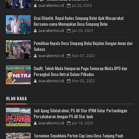
suarakerinci.id
Jul 26, 2023
Usai Dilantik, Repal Kades Simpang Belui Ajak Masyarakat
Bersama-sama Memajukan Desa Simpang Belui
suarakerinci.id
Jan 26, 2023
Pemilihan Kepala Desa Simpang Belui Bejalan Dengan Aman dan
Sukses
suarakerinci.id
Nov 07, 2022
Daufit, Tokoh Muda Hamparan Pugu Semurup Minta BPD dan
Perangkat Desa Netral Dalam Pilkades
suarakerinci.id
Nov 02, 2022
OLAH RAGA
Jadi Ajang Silatulrahmi, PS All Star IPKM Gelar Pertandingan
Persahabaran dengan PS All Star Ipuh
suarakerinci.id
Jun 18, 2023
Turnamen Sepakbola Portim Cup Lima Desa Tanjung Pauh