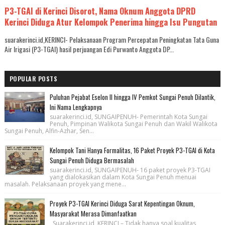
P3-TGAI di Kerinci Disorot, Nama Oknum Anggota DPRD
Kerinci Diduga Atur Kelompok Penerima hingga Isu Pungutan
suarakerinci.id,KERINCI- Pelaksanaan Program Percepatan Peningkatan Tata Guna
Air Irigasi (P3-TGAI) hasil perjuangan Edi Purwanto Anggota DP...
POPULAR POSTS
Puluhan Pejabat Eselon II hingga IV Pemkot Sungai Penuh Dilantik,
Ini Nama Lengkapnya
suarakerinci.id, SUNGAIPENUH- Pemerintah Kota Sungai
Penuh, Pimpinan Walikota Sungai Penuh dan Wakil Walikota
Sungai Penuh, Alfin-Azhar, Sen...
Kelompok Tani Hanya Formalitas, 16 Paket Proyek P3-TGAI di Kota
Sungai Penuh Diduga Bermasalah
suarakerinci.id, SUNGAIPENUH- 16 paket proyek P3-TGAI
yang dialokasikan dalam Kota Sungai Penuh menuai
masalah. Pelaksanaan proyek yang mene...
Proyek P3-TGAI Kerinci Diduga Sarat Kepentingan Oknum,
Masyarakat Merasa Dimanfaatkan
Suarakerinci.id, KERINCI – Tidak hanya soal kualitas