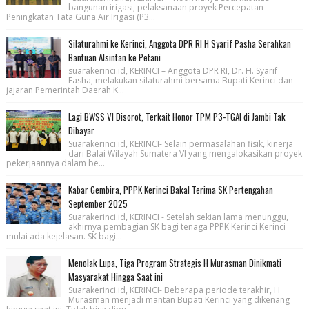
bangunan irigasi, pelaksanaan proyek Percepatan
Peningkatan Tata Guna Air Irigasi (P3...
Silaturahmi ke Kerinci, Anggota DPR RI H Syarif Pasha Serahkan
Bantuan Alsintan ke Petani
suarakerinci.id, KERINCI – Anggota DPR RI, Dr. H. Syarif
Fasha, melakukan silaturahmi bersama Bupati Kerinci dan
jajaran Pemerintah Daerah K...
Lagi BWSS VI Disorot, Terkait Honor TPM P3-TGAI di Jambi Tak
Dibayar
Suarakerinci.id, KERINCI- Selain permasalahan fisik, kinerja
dari Balai Wilayah Sumatera VI yang mengalokasikan proyek
pekerjaannya dalam be...
Kabar Gembira, PPPK Kerinci Bakal Terima SK Pertengahan
September 2025
Suarakerinci.id, KERINCI - Setelah sekian lama menunggu,
akhirnya pembagian SK bagi tenaga PPPK Kerinci Kerinci
mulai ada kejelasan. SK bagi...
Menolak Lupa, Tiga Program Strategis H Murasman Dinikmati
Masyarakat Hingga Saat ini
Suarakerinci.id, KERINCI- Beberapa periode terakhir, H
Murasman menjadi mantan Bupati Kerinci yang dikenang