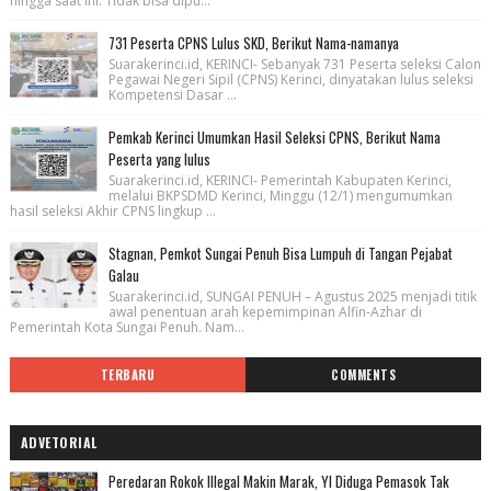
hingga saat ini. Tidak bisa dipu...
731 Peserta CPNS Lulus SKD, Berikut Nama-namanya
Suarakerinci.id, KERINCI- Sebanyak 731 Peserta seleksi Calon
Pegawai Negeri Sipil (CPNS) Kerinci, dinyatakan lulus seleksi
Kompetensi Dasar ...
Pemkab Kerinci Umumkan Hasil Seleksi CPNS, Berikut Nama
Peserta yang lulus
Suarakerinci.id, KERINCI- Pemerintah Kabupaten Kerinci,
melalui BKPSDMD Kerinci, Minggu (12/1) mengumumkan
hasil seleksi Akhir CPNS lingkup ...
Stagnan, Pemkot Sungai Penuh Bisa Lumpuh di Tangan Pejabat
Galau
Suarakerinci.id, SUNGAI PENUH – Agustus 2025 menjadi titik
awal penentuan arah kepemimpinan Alfin-Azhar di
Pemerintah Kota Sungai Penuh. Nam...
TERBARU
COMMENTS
ADVETORIAL
Peredaran Rokok Illegal Makin Marak, YI Diduga Pemasok Tak