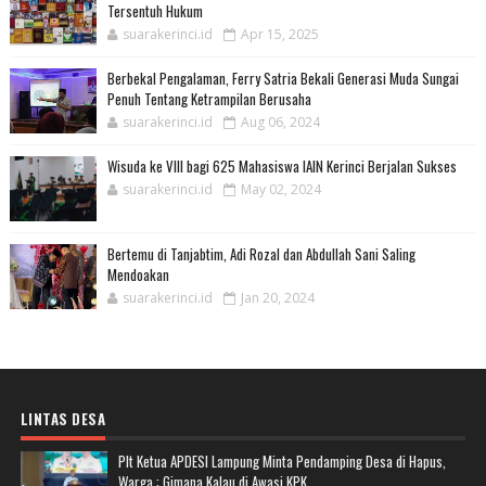
Tersentuh Hukum
suarakerinci.id
Apr 15, 2025
Berbekal Pengalaman, Ferry Satria Bekali Generasi Muda Sungai
Penuh Tentang Ketrampilan Berusaha
suarakerinci.id
Aug 06, 2024
Wisuda ke VIII bagi 625 Mahasiswa IAIN Kerinci Berjalan Sukses
suarakerinci.id
May 02, 2024
Bertemu di Tanjabtim, Adi Rozal dan Abdullah Sani Saling
Mendoakan
suarakerinci.id
Jan 20, 2024
LINTAS DESA
Plt Ketua APDESI Lampung Minta Pendamping Desa di Hapus,
Warga : Gimana Kalau di Awasi KPK