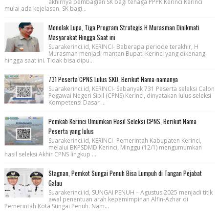
akhirnya pembagian SK bagi tenaga PPPK Kerinci Kerinci
mulai ada kejelasan. SK bagi...
Menolak Lupa, Tiga Program Strategis H Murasman Dinikmati
Masyarakat Hingga Saat ini
Suarakerinci.id, KERINCI- Beberapa periode terakhir, H
Murasman menjadi mantan Bupati Kerinci yang dikenang
hingga saat ini. Tidak bisa dipu...
731 Peserta CPNS Lulus SKD, Berikut Nama-namanya
Suarakerinci.id, KERINCI- Sebanyak 731 Peserta seleksi Calon
Pegawai Negeri Sipil (CPNS) Kerinci, dinyatakan lulus seleksi
Kompetensi Dasar ...
Pemkab Kerinci Umumkan Hasil Seleksi CPNS, Berikut Nama
Peserta yang lulus
Suarakerinci.id, KERINCI- Pemerintah Kabupaten Kerinci,
melalui BKPSDMD Kerinci, Minggu (12/1) mengumumkan
hasil seleksi Akhir CPNS lingkup ...
Stagnan, Pemkot Sungai Penuh Bisa Lumpuh di Tangan Pejabat
Galau
Suarakerinci.id, SUNGAI PENUH – Agustus 2025 menjadi titik
awal penentuan arah kepemimpinan Alfin-Azhar di
Pemerintah Kota Sungai Penuh. Nam...