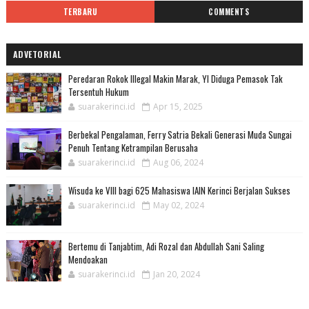
TERBARU
COMMENTS
ADVETORIAL
Peredaran Rokok Illegal Makin Marak, YI Diduga Pemasok Tak
Tersentuh Hukum
suarakerinci.id
Apr 15, 2025
Berbekal Pengalaman, Ferry Satria Bekali Generasi Muda Sungai
Penuh Tentang Ketrampilan Berusaha
suarakerinci.id
Aug 06, 2024
Wisuda ke VIII bagi 625 Mahasiswa IAIN Kerinci Berjalan Sukses
suarakerinci.id
May 02, 2024
Bertemu di Tanjabtim, Adi Rozal dan Abdullah Sani Saling
Mendoakan
suarakerinci.id
Jan 20, 2024