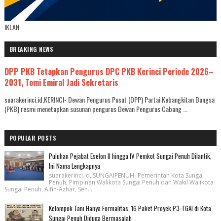
IKLAN
BREAKING NEWS
DPP PKB Tetapkan Pengurus DPC PKB Kerinci Periode 2026–
2031, Tomi Emiral Jadi Sekretaris
suarakerinci.id,KERINCI- Dewan Pengurus Pusat (DPP) Partai Kebangkitan Bangsa
(PKB) resmi menetapkan susunan pengurus Dewan Pengurus Cabang ...
POPULAR POSTS
Puluhan Pejabat Eselon II hingga IV Pemkot Sungai Penuh Dilantik,
Ini Nama Lengkapnya
suarakerinci.id, SUNGAIPENUH- Pemerintah Kota Sungai
Penuh, Pimpinan Walikota Sungai Penuh dan Wakil Walikota
Sungai Penuh, Alfin-Azhar, Sen...
Kelompok Tani Hanya Formalitas, 16 Paket Proyek P3-TGAI di Kota
Sungai Penuh Diduga Bermasalah