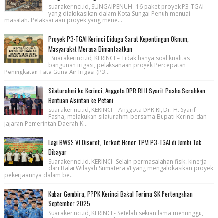
suarakerinci.id, SUNGAIPENUH- 16 paket proyek P3-TGAI
yang dialokasikan dalam Kota Sungai Penuh menuai
masalah. Pelaksanaan proyek yang mene...
Proyek P3-TGAI Kerinci Diduga Sarat Kepentingan Oknum,
Masyarakat Merasa Dimanfaatkan
Suarakerinci.id, KERINCI – Tidak hanya soal kualitas
bangunan irigasi, pelaksanaan proyek Percepatan
Peningkatan Tata Guna Air Irigasi (P3...
Silaturahmi ke Kerinci, Anggota DPR RI H Syarif Pasha Serahkan
Bantuan Alsintan ke Petani
suarakerinci.id, KERINCI – Anggota DPR RI, Dr. H. Syarif
Fasha, melakukan silaturahmi bersama Bupati Kerinci dan
jajaran Pemerintah Daerah K...
Lagi BWSS VI Disorot, Terkait Honor TPM P3-TGAI di Jambi Tak
Dibayar
Suarakerinci.id, KERINCI- Selain permasalahan fisik, kinerja
dari Balai Wilayah Sumatera VI yang mengalokasikan proyek
pekerjaannya dalam be...
Kabar Gembira, PPPK Kerinci Bakal Terima SK Pertengahan
September 2025
Suarakerinci.id, KERINCI - Setelah sekian lama menunggu,