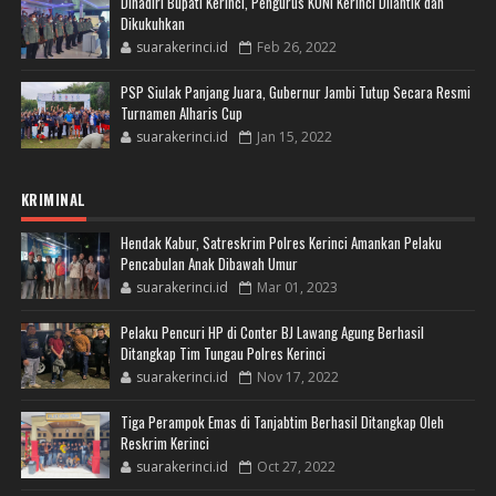
Dihadiri Bupati Kerinci, Pengurus KONI Kerinci Dilantik dan
Dikukuhkan
suarakerinci.id
Feb 26, 2022
PSP Siulak Panjang Juara, Gubernur Jambi Tutup Secara Resmi
Turnamen Alharis Cup
suarakerinci.id
Jan 15, 2022
KRIMINAL
Hendak Kabur, Satreskrim Polres Kerinci Amankan Pelaku
Pencabulan Anak Dibawah Umur
suarakerinci.id
Mar 01, 2023
Pelaku Pencuri HP di Conter BJ Lawang Agung Berhasil
Ditangkap Tim Tungau Polres Kerinci
suarakerinci.id
Nov 17, 2022
Tiga Perampok Emas di Tanjabtim Berhasil Ditangkap Oleh
Reskrim Kerinci
suarakerinci.id
Oct 27, 2022