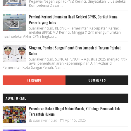
Pegawai Negeri Sipil (CPNS) Kerinci, dinyatakan lulus seleksi
Kompetensi Dasar ...
Pemkab Kerinci Umumkan Hasil Seleksi CPNS, Berikut Nama
Peserta yang lulus
Suarakerinci.id, KERINCI- Pemerintah Kabupaten Kerinci,
melalui BKPSDMD Kerinci, Minggu (12/1) mengumumkan
hasil seleksi Akhir CPNS lingkup ...
Stagnan, Pemkot Sungai Penuh Bisa Lumpuh di Tangan Pejabat
Galau
Suarakerinci.id, SUNGAI PENUH – Agustus 2025 menjadi titik
awal penentuan arah kepemimpinan Alfin-Azhar di
Pemerintah Kota Sungai Penuh. Nam...
TERBARU
COMMENTS
ADVETORIAL
Peredaran Rokok Illegal Makin Marak, YI Diduga Pemasok Tak
Tersentuh Hukum
suarakerinci.id
Apr 15, 2025