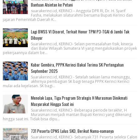
Bantuan Alsintan ke Petani
suarakerinci.id, KERINCI – Anggota DPR RI, Dr. H. Syarif
Fasha, melakukan silaturahmi bersama Bupati Kerinci dan
jajaran Pemerintah Daerah K...
Lagi BWSS VI Disorot, Terkait Honor TPM P3-TGAI di Jambi Tak
Dibayar
Suarakerinci.id, KERINCI- Selain permasalahan fisik, kinerja
dari Balai Wilayah Sumatera VI yang mengalokasikan proyek
pekerjaannya dalam be...
Kabar Gembira, PPPK Kerinci Bakal Terima SK Pertengahan
September 2025
Suarakerinci.id, KERINCI - Setelah sekian lama menunggu,
akhirnya pembagian SK bagi tenaga PPPK Kerinci Kerinci
mulai ada kejelasan. SK bagi...
Menolak Lupa, Tiga Program Strategis H Murasman Dinikmati
Masyarakat Hingga Saat ini
Suarakerinci.id, KERINCI- Beberapa periode terakhir, H
Murasman menjadi mantan Bupati Kerinci yang dikenang
hingga saat ini. Tidak bisa dipu...
731 Peserta CPNS Lulus SKD, Berikut Nama-namanya
Suarakerinci.id, KERINCI- Sebanyak 731 Peserta seleksi Calon