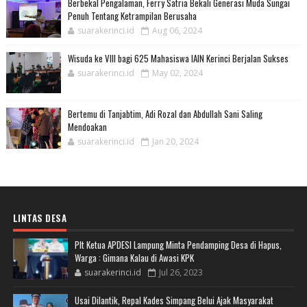
Berbekal Pengalaman, Ferry Satria Bekali Generasi Muda Sungai
Penuh Tentang Ketrampilan Berusaha
suarakerinci.id
Aug 06, 2024
Wisuda ke VIII bagi 625 Mahasiswa IAIN Kerinci Berjalan Sukses
suarakerinci.id
May 02, 2024
Bertemu di Tanjabtim, Adi Rozal dan Abdullah Sani Saling
Mendoakan
suarakerinci.id
Jan 20, 2024
LINTAS DESA
Plt Ketua APDESI Lampung Minta Pendamping Desa di Hapus,
Warga : Gimana Kalau di Awasi KPK
suarakerinci.id
Jul 26, 2023
Usai Dilantik, Repal Kades Simpang Belui Ajak Masyarakat