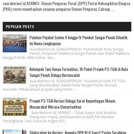
suarakerinci.id,KERINCI- Dewan Pengurus Pusat (DPP) Partai Kebangkitan Bangsa
(PKB) resmi menetapkan susunan pengurus Dewan Pengurus Cabang ...
POPULAR POSTS
Puluhan Pejabat Eselon II hingga IV Pemkot Sungai Penuh Dilantik,
Ini Nama Lengkapnya
suarakerinci.id, SUNGAIPENUH- Pemerintah Kota Sungai
Penuh, Pimpinan Walikota Sungai Penuh dan Wakil Walikota
Sungai Penuh, Alfin-Azhar, Sen...
Kelompok Tani Hanya Formalitas, 16 Paket Proyek P3-TGAI di Kota
Sungai Penuh Diduga Bermasalah
suarakerinci.id, SUNGAIPENUH- 16 paket proyek P3-TGAI
yang dialokasikan dalam Kota Sungai Penuh menuai
masalah. Pelaksanaan proyek yang mene...
Proyek P3-TGAI Kerinci Diduga Sarat Kepentingan Oknum,
Masyarakat Merasa Dimanfaatkan
Suarakerinci.id, KERINCI – Tidak hanya soal kualitas
bangunan irigasi, pelaksanaan proyek Percepatan
Peningkatan Tata Guna Air Irigasi (P3...
Silaturahmi ke Kerinci, Anggota DPR RI H Syarif Pasha Serahkan