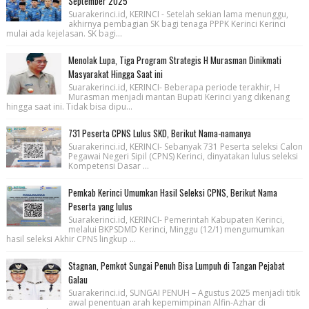
September 2025
Suarakerinci.id, KERINCI - Setelah sekian lama menunggu,
akhirnya pembagian SK bagi tenaga PPPK Kerinci Kerinci
mulai ada kejelasan. SK bagi...
Menolak Lupa, Tiga Program Strategis H Murasman Dinikmati
Masyarakat Hingga Saat ini
Suarakerinci.id, KERINCI- Beberapa periode terakhir, H
Murasman menjadi mantan Bupati Kerinci yang dikenang
hingga saat ini. Tidak bisa dipu...
731 Peserta CPNS Lulus SKD, Berikut Nama-namanya
Suarakerinci.id, KERINCI- Sebanyak 731 Peserta seleksi Calon
Pegawai Negeri Sipil (CPNS) Kerinci, dinyatakan lulus seleksi
Kompetensi Dasar ...
Pemkab Kerinci Umumkan Hasil Seleksi CPNS, Berikut Nama
Peserta yang lulus
Suarakerinci.id, KERINCI- Pemerintah Kabupaten Kerinci,
melalui BKPSDMD Kerinci, Minggu (12/1) mengumumkan
hasil seleksi Akhir CPNS lingkup ...
Stagnan, Pemkot Sungai Penuh Bisa Lumpuh di Tangan Pejabat
Galau
Suarakerinci.id, SUNGAI PENUH – Agustus 2025 menjadi titik
awal penentuan arah kepemimpinan Alfin-Azhar di