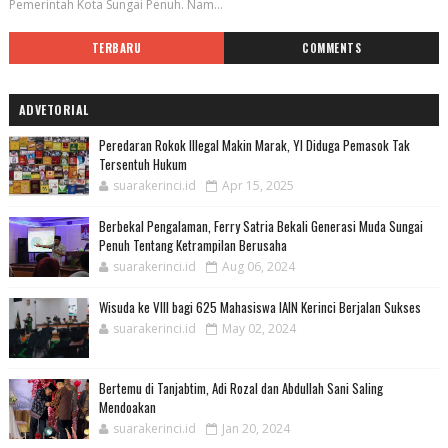
Pemerintah Kota Sungai Penuh. Nam...
TERBARU
COMMENTS
ADVETORIAL
Peredaran Rokok Illegal Makin Marak, YI Diduga Pemasok Tak
Tersentuh Hukum
suarakerinci.id
Apr 15, 2025
Berbekal Pengalaman, Ferry Satria Bekali Generasi Muda Sungai
Penuh Tentang Ketrampilan Berusaha
suarakerinci.id
Aug 06, 2024
Wisuda ke VIII bagi 625 Mahasiswa IAIN Kerinci Berjalan Sukses
suarakerinci.id
May 02, 2024
Bertemu di Tanjabtim, Adi Rozal dan Abdullah Sani Saling
Mendoakan
suarakerinci.id
Jan 20, 2024