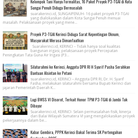
Kelompok Tani Hanya Formalitas, 16 Paket Proyek P3-TGAI di Kota
Sungai Penuh Diduga Bermasalah
suarakerinci.id, SUNGAIPENUH- 16 paket proyek P3-TGAI
yang dialokasikan dalam Kota Sungai Penuh menuai
masalah. Pelaksanaan proyek yang mene...
Proyek P3-TGAI Kerinci Diduga Sarat Kepentingan Oknum,
Masyarakat Merasa Dimanfaatkan
Suarakerinci.id, KERINCI – Tidak hanya soal kualitas
bangunan irigasi, pelaksanaan proyek Percepatan
Peningkatan Tata Guna Air Irigasi (P3...
Silaturahmi ke Kerinci, Anggota DPR RI H Syarif Pasha Serahkan
Bantuan Alsintan ke Petani
suarakerinci.id, KERINCI – Anggota DPR RI, Dr. H. Syarif
Fasha, melakukan silaturahmi bersama Bupati Kerinci dan
jajaran Pemerintah Daerah K...
Lagi BWSS VI Disorot, Terkait Honor TPM P3-TGAI di Jambi Tak
Dibayar
Suarakerinci.id, KERINCI- Selain permasalahan fisik, kinerja
dari Balai Wilayah Sumatera VI yang mengalokasikan proyek
pekerjaannya dalam be...
Kabar Gembira, PPPK Kerinci Bakal Terima SK Pertengahan