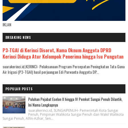
IKLAN
BREAKING NEWS
P3-TGAI di Kerinci Disorot, Nama Oknum Anggota DPRD
Kerinci Diduga Atur Kelompok Penerima hingga Isu Pungutan
suarakerinci.id,KERINCI- Pelaksanaan Program Percepatan Peningkatan Tata Guna
Air Irigasi (P3-TGAI) hasil perjuangan Edi Purwanto Anggota DP...
POPULAR POSTS
Puluhan Pejabat Eselon II hingga IV Pemkot Sungai Penuh Dilantik,
Ini Nama Lengkapnya
suarakerinci.id, SUNGAIPENUH- Pemerintah Kota Sungai
Penuh, Pimpinan Walikota Sungai Penuh dan Wakil Walikota
Sungai Penuh, Alfin-Azhar, Sen...