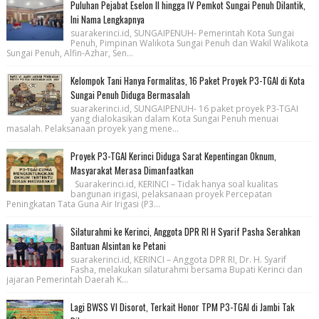
Puluhan Pejabat Eselon II hingga IV Pemkot Sungai Penuh Dilantik,
Ini Nama Lengkapnya
suarakerinci.id, SUNGAIPENUH- Pemerintah Kota Sungai
Penuh, Pimpinan Walikota Sungai Penuh dan Wakil Walikota
Sungai Penuh, Alfin-Azhar, Sen...
Kelompok Tani Hanya Formalitas, 16 Paket Proyek P3-TGAI di Kota
Sungai Penuh Diduga Bermasalah
suarakerinci.id, SUNGAIPENUH- 16 paket proyek P3-TGAI
yang dialokasikan dalam Kota Sungai Penuh menuai
masalah. Pelaksanaan proyek yang mene...
Proyek P3-TGAI Kerinci Diduga Sarat Kepentingan Oknum,
Masyarakat Merasa Dimanfaatkan
Suarakerinci.id, KERINCI – Tidak hanya soal kualitas
bangunan irigasi, pelaksanaan proyek Percepatan
Peningkatan Tata Guna Air Irigasi (P3...
Silaturahmi ke Kerinci, Anggota DPR RI H Syarif Pasha Serahkan
Bantuan Alsintan ke Petani
suarakerinci.id, KERINCI – Anggota DPR RI, Dr. H. Syarif
Fasha, melakukan silaturahmi bersama Bupati Kerinci dan
jajaran Pemerintah Daerah K...
Lagi BWSS VI Disorot, Terkait Honor TPM P3-TGAI di Jambi Tak