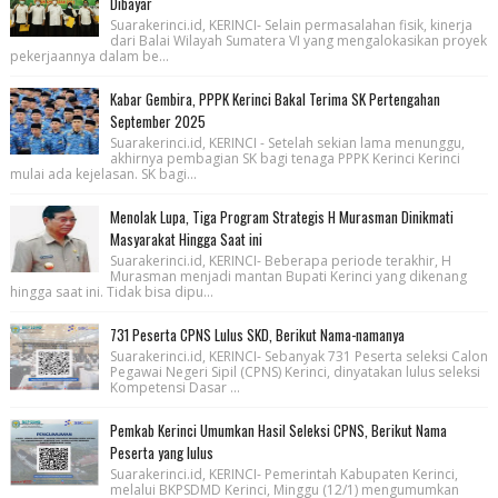
Dibayar
Suarakerinci.id, KERINCI- Selain permasalahan fisik, kinerja
dari Balai Wilayah Sumatera VI yang mengalokasikan proyek
pekerjaannya dalam be...
Kabar Gembira, PPPK Kerinci Bakal Terima SK Pertengahan
September 2025
Suarakerinci.id, KERINCI - Setelah sekian lama menunggu,
akhirnya pembagian SK bagi tenaga PPPK Kerinci Kerinci
mulai ada kejelasan. SK bagi...
Menolak Lupa, Tiga Program Strategis H Murasman Dinikmati
Masyarakat Hingga Saat ini
Suarakerinci.id, KERINCI- Beberapa periode terakhir, H
Murasman menjadi mantan Bupati Kerinci yang dikenang
hingga saat ini. Tidak bisa dipu...
731 Peserta CPNS Lulus SKD, Berikut Nama-namanya
Suarakerinci.id, KERINCI- Sebanyak 731 Peserta seleksi Calon
Pegawai Negeri Sipil (CPNS) Kerinci, dinyatakan lulus seleksi
Kompetensi Dasar ...
Pemkab Kerinci Umumkan Hasil Seleksi CPNS, Berikut Nama
Peserta yang lulus
Suarakerinci.id, KERINCI- Pemerintah Kabupaten Kerinci,
melalui BKPSDMD Kerinci, Minggu (12/1) mengumumkan