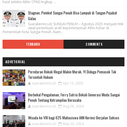
hasil seleksi Akhir CPNS lingkup ...
Stagnan, Pemkot Sungai Penuh Bisa Lumpuh di Tangan Pejabat
Galau
Suarakerinci.id, SUNGAI PENUH – Agustus 2025 menjadi titik
awal penentuan arah kepemimpinan Alfin-Azhar di
Pemerintah Kota Sungai Penuh. Nam...
TERBARU
COMMENTS
ADVETORIAL
Peredaran Rokok Illegal Makin Marak, YI Diduga Pemasok Tak
Tersentuh Hukum
suarakerinci.id
Apr 15, 2025
Berbekal Pengalaman, Ferry Satria Bekali Generasi Muda Sungai
Penuh Tentang Ketrampilan Berusaha
suarakerinci.id
Aug 06, 2024
Wisuda ke VIII bagi 625 Mahasiswa IAIN Kerinci Berjalan Sukses
suarakerinci.id
May 02, 2024