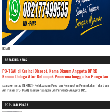
IKLAN
BREAKING NEWS
P3-TGAI di Kerinci Disorot, Nama Oknum Anggota DPRD
Kerinci Diduga Atur Kelompok Penerima hingga Isu Pungutan
suarakerinci.id,KERINCI- Pelaksanaan Program Percepatan Peningkatan Tata Guna
Air Irigasi (P3-TGAI) hasil perjuangan Edi Purwanto Anggota DP...
POPULAR POSTS