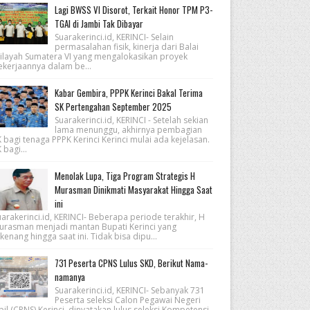
Lagi BWSS VI Disorot, Terkait Honor TPM P3-
TGAI di Jambi Tak Dibayar
Suarakerinci.id, KERINCI- Selain
permasalahan fisik, kinerja dari Balai
ilayah Sumatera VI yang mengalokasikan proyek
ekerjaannya dalam be...
Kabar Gembira, PPPK Kerinci Bakal Terima
SK Pertengahan September 2025
Suarakerinci.id, KERINCI - Setelah sekian
lama menunggu, akhirnya pembagian
 bagi tenaga PPPK Kerinci Kerinci mulai ada kejelasan.
 bagi...
Menolak Lupa, Tiga Program Strategis H
Murasman Dinikmati Masyarakat Hingga Saat
ini
arakerinci.id, KERINCI- Beberapa periode terakhir, H
urasman menjadi mantan Bupati Kerinci yang
kenang hingga saat ini. Tidak bisa dipu...
731 Peserta CPNS Lulus SKD, Berikut Nama-
namanya
Suarakerinci.id, KERINCI- Sebanyak 731
Peserta seleksi Calon Pegawai Negeri
pil (CPNS) Kerinci, dinyatakan lulus seleksi Kompetensi