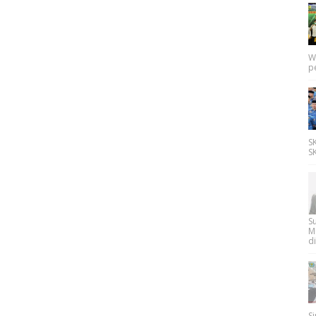
W
p
SK
SK
Su
M
di
Si