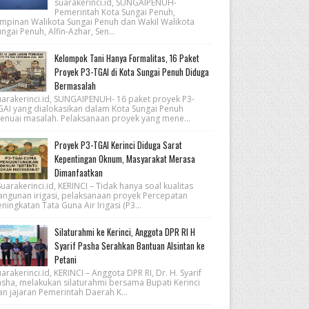
suarakerinci.id, SUNGAIPENUH-
Pemerintah Kota Sungai Penuh,
impinan Walikota Sungai Penuh dan Wakil Walikota
ngai Penuh, Alfin-Azhar, Sen...
Kelompok Tani Hanya Formalitas, 16 Paket
Proyek P3-TGAI di Kota Sungai Penuh Diduga
Bermasalah
uarakerinci.id, SUNGAIPENUH- 16 paket proyek P3-
GAI yang dialokasikan dalam Kota Sungai Penuh
enuai masalah. Pelaksanaan proyek yang mene...
Proyek P3-TGAI Kerinci Diduga Sarat
Kepentingan Oknum, Masyarakat Merasa
Dimanfaatkan
arakerinci.id, KERINCI – Tidak hanya soal kualitas
angunan irigasi, pelaksanaan proyek Percepatan
ningkatan Tata Guna Air Irigasi (P3...
Silaturahmi ke Kerinci, Anggota DPR RI H
Syarif Pasha Serahkan Bantuan Alsintan ke
Petani
arakerinci.id, KERINCI – Anggota DPR RI, Dr. H. Syarif
asha, melakukan silaturahmi bersama Bupati Kerinci
an jajaran Pemerintah Daerah K...