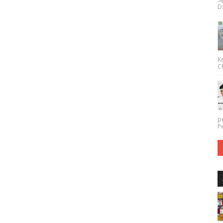
Da
K
CP
p
P