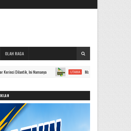
OLAH RAGA
ntik, Ini Namanya
Masyarakat Pertanyakan Tindaklanjut Pemek
UTAMA
IKLAN