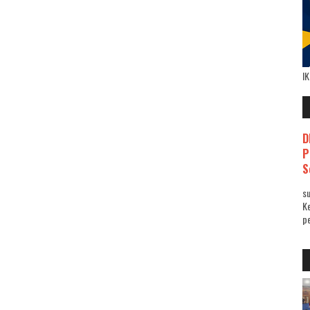
I
D
P
S
su
K
pe