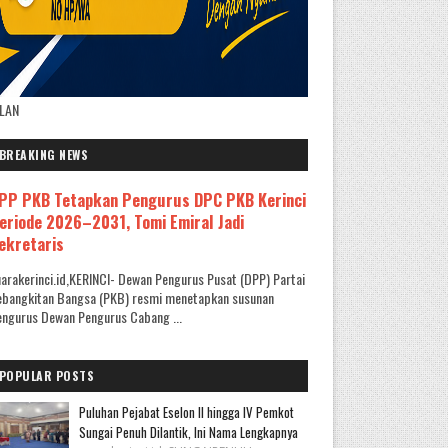
KLAN
BREAKING NEWS
PP PKB Tetapkan Pengurus DPC PKB Kerinci
eriode 2026–2031, Tomi Emiral Jadi
ekretaris
arakerinci.id,KERINCI- Dewan Pengurus Pusat (DPP) Partai
ebangkitan Bangsa (PKB) resmi menetapkan susunan
ngurus Dewan Pengurus Cabang ...
POPULAR POSTS
Puluhan Pejabat Eselon II hingga IV Pemkot
Sungai Penuh Dilantik, Ini Nama Lengkapnya