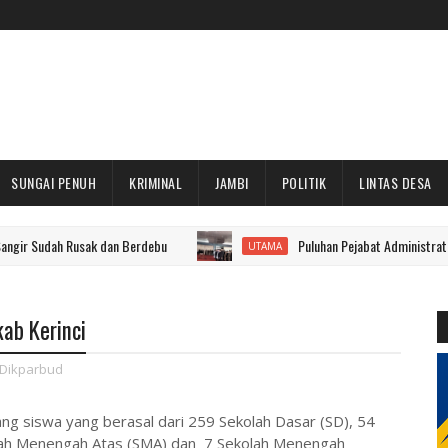
SUNGAI PENUH
KRIMINAL
JAMBI
POLITIK
LINTAS DESA
Rusak dan Berdebu
Puluhan Pejabat Administrator Kerinci Dila
UTAMA
ab Kerinci
Dikparbud
ng siswa yang berasal dari 259 Sekolah Dasar (SD), 54
ah Menengah Atas (SMA) dan 7 Sekolah Menengah