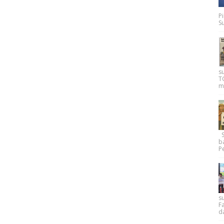
P
Su
s
T
m
Su
b
Pe
su
F
d