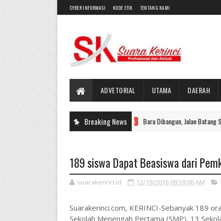
CYBER INFORMASI
KODE ETIK
TENTANG KAMI
ADVETORIAL
UTAMA
DAERAH
Breaking News
Baru Dibangun, Jalan Batang Sangir Sudah 
UTAMA
189 siswa Dapat Beasiswa dari Pemk
suarakerinci.id
12/19/2016 09:59:00 AM
Suarakerinci.com, KERINCI-Sebanyak 189 ora
Sekolah Menengah Pertama (SMP), 13 Sekol