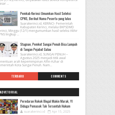
sar ...
Pemkab Kerinci Umumkan Hasil Seleksi
CPNS, Berikut Nama Peserta yang lulus
Suarakerinci.id, KERINCI- Pemerintah
Kabupaten Kerinci, melalui BKPSDMD
erinci, Minggu (12/1) mengumumkan hasil seleksi Akhir
NS lingkup ...
Stagnan, Pemkot Sungai Penuh Bisa Lumpuh
di Tangan Pejabat Galau
Suarakerinci.id, SUNGAI PENUH –
Agustus 2025 menjadi titik awal
enentuan arah kepemimpinan Alfin-Azhar di
emerintah Kota Sungai Penuh. Nam...
TERBARU
COMMENTS
ADVETORIAL
Peredaran Rokok Illegal Makin Marak, YI
Diduga Pemasok Tak Tersentuh Hukum
suarakerinci.id
Apr 15, 2025