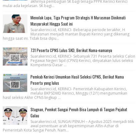
akhirnya pembagian SK bagi tenaga PPPK Kerinci Kerinci
mulai ada kejelasan. SK bagi...
Menolak Lupa, Tiga Program Strategis H Murasman Dinikmati
Masyarakat Hingga Saat ini
Suarakerinci.id, KERINCI- Beberapa periode terakhir, H
Murasman menjadi mantan Bupati Kerinci yang dikenang
hingga saat ini. Tidak bisa dipu...
731 Peserta CPNS Lulus SKD, Berikut Nama-namanya
Suarakerinci.id, KERINCI- Sebanyak 731 Peserta seleksi Calon
Pegawai Negeri Sipil (CPNS) Kerinci, dinyatakan lulus seleksi
Kompetensi Dasar ...
Pemkab Kerinci Umumkan Hasil Seleksi CPNS, Berikut Nama
Peserta yang lulus
Suarakerinci.id, KERINCI- Pemerintah Kabupaten Kerinci,
melalui BKPSDMD Kerinci, Minggu (12/1) mengumumkan
hasil seleksi Akhir CPNS lingkup ...
Stagnan, Pemkot Sungai Penuh Bisa Lumpuh di Tangan Pejabat
Galau
Suarakerinci.id, SUNGAI PENUH – Agustus 2025 menjadi titik
awal penentuan arah kepemimpinan Alfin-Azhar di
Pemerintah Kota Sungai Penuh. Nam...