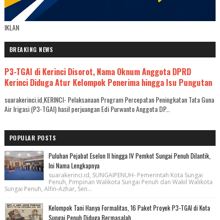
IKLAN
BREAKING NEWS
P3-TGAI di Kerinci Disorot, Nama Oknum Anggota DPRD
Kerinci Diduga Atur Kelompok Penerima hingga Isu Pungutan
suarakerinci.id,KERINCI- Pelaksanaan Program Percepatan Peningkatan Tata Guna
Air Irigasi (P3-TGAI) hasil perjuangan Edi Purwanto Anggota DP...
POPULAR POSTS
Puluhan Pejabat Eselon II hingga IV Pemkot Sungai Penuh Dilantik,
Ini Nama Lengkapnya
suarakerinci.id, SUNGAIPENUH- Pemerintah Kota Sungai
Penuh, Pimpinan Walikota Sungai Penuh dan Wakil Walikota
Sungai Penuh, Alfin-Azhar, Sen...
Kelompok Tani Hanya Formalitas, 16 Paket Proyek P3-TGAI di Kota
Sungai Penuh Diduga Bermasalah