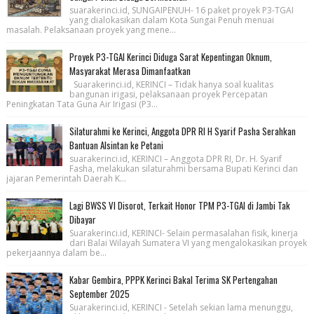
suarakerinci.id, SUNGAIPENUH- 16 paket proyek P3-TGAI
yang dialokasikan dalam Kota Sungai Penuh menuai
masalah. Pelaksanaan proyek yang mene...
Proyek P3-TGAI Kerinci Diduga Sarat Kepentingan Oknum,
Masyarakat Merasa Dimanfaatkan
Suarakerinci.id, KERINCI – Tidak hanya soal kualitas
bangunan irigasi, pelaksanaan proyek Percepatan
Peningkatan Tata Guna Air Irigasi (P3...
Silaturahmi ke Kerinci, Anggota DPR RI H Syarif Pasha Serahkan
Bantuan Alsintan ke Petani
suarakerinci.id, KERINCI – Anggota DPR RI, Dr. H. Syarif
Fasha, melakukan silaturahmi bersama Bupati Kerinci dan
jajaran Pemerintah Daerah K...
Lagi BWSS VI Disorot, Terkait Honor TPM P3-TGAI di Jambi Tak
Dibayar
Suarakerinci.id, KERINCI- Selain permasalahan fisik, kinerja
dari Balai Wilayah Sumatera VI yang mengalokasikan proyek
pekerjaannya dalam be...
Kabar Gembira, PPPK Kerinci Bakal Terima SK Pertengahan
September 2025
Suarakerinci.id, KERINCI - Setelah sekian lama menunggu,