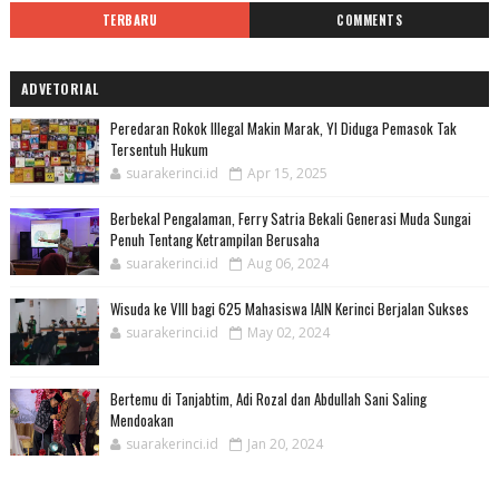
TERBARU
COMMENTS
ADVETORIAL
Peredaran Rokok Illegal Makin Marak, YI Diduga Pemasok Tak
Tersentuh Hukum
suarakerinci.id
Apr 15, 2025
Berbekal Pengalaman, Ferry Satria Bekali Generasi Muda Sungai
Penuh Tentang Ketrampilan Berusaha
suarakerinci.id
Aug 06, 2024
Wisuda ke VIII bagi 625 Mahasiswa IAIN Kerinci Berjalan Sukses
suarakerinci.id
May 02, 2024
Bertemu di Tanjabtim, Adi Rozal dan Abdullah Sani Saling
Mendoakan
suarakerinci.id
Jan 20, 2024