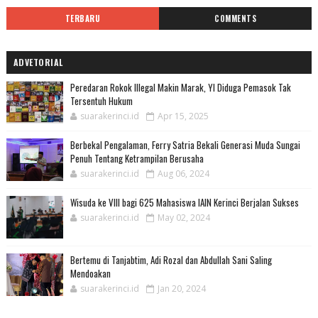
TERBARU
COMMENTS
ADVETORIAL
Peredaran Rokok Illegal Makin Marak, YI Diduga Pemasok Tak
Tersentuh Hukum
suarakerinci.id
Apr 15, 2025
Berbekal Pengalaman, Ferry Satria Bekali Generasi Muda Sungai
Penuh Tentang Ketrampilan Berusaha
suarakerinci.id
Aug 06, 2024
Wisuda ke VIII bagi 625 Mahasiswa IAIN Kerinci Berjalan Sukses
suarakerinci.id
May 02, 2024
Bertemu di Tanjabtim, Adi Rozal dan Abdullah Sani Saling
Mendoakan
suarakerinci.id
Jan 20, 2024