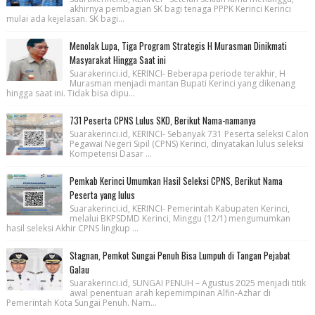
akhirnya pembagian SK bagi tenaga PPPK Kerinci Kerinci
mulai ada kejelasan. SK bagi...
Menolak Lupa, Tiga Program Strategis H Murasman Dinikmati
Masyarakat Hingga Saat ini
Suarakerinci.id, KERINCI- Beberapa periode terakhir, H
Murasman menjadi mantan Bupati Kerinci yang dikenang
hingga saat ini. Tidak bisa dipu...
731 Peserta CPNS Lulus SKD, Berikut Nama-namanya
Suarakerinci.id, KERINCI- Sebanyak 731 Peserta seleksi Calon
Pegawai Negeri Sipil (CPNS) Kerinci, dinyatakan lulus seleksi
Kompetensi Dasar ...
Pemkab Kerinci Umumkan Hasil Seleksi CPNS, Berikut Nama
Peserta yang lulus
Suarakerinci.id, KERINCI- Pemerintah Kabupaten Kerinci,
melalui BKPSDMD Kerinci, Minggu (12/1) mengumumkan
hasil seleksi Akhir CPNS lingkup ...
Stagnan, Pemkot Sungai Penuh Bisa Lumpuh di Tangan Pejabat
Galau
Suarakerinci.id, SUNGAI PENUH – Agustus 2025 menjadi titik
awal penentuan arah kepemimpinan Alfin-Azhar di
Pemerintah Kota Sungai Penuh. Nam...