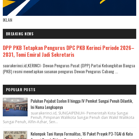
IKLAN
BREAKING NEWS
DPP PKB Tetapkan Pengurus DPC PKB Kerinci Periode 2026–
2031, Tomi Emiral Jadi Sekretaris
suarakerinci.id,KERINCI- Dewan Pengurus Pusat (DPP) Partai Kebangkitan Bangsa
(PKB) resmi menetapkan susunan pengurus Dewan Pengurus Cabang ...
POPULAR POSTS
Puluhan Pejabat Eselon II hingga IV Pemkot Sungai Penuh Dilantik,
Ini Nama Lengkapnya
suarakerinci.id, SUNGAIPENUH- Pemerintah Kota Sungai
Penuh, Pimpinan Walikota Sungai Penuh dan Wakil Walikota
Sungai Penuh, Alfin-Azhar, Sen...
Kelompok Tani Hanya Formalitas, 16 Paket Proyek P3-TGAI di Kota