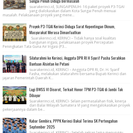
Sungai Penuh Diduga Bermasalah
suarakerinci.id, SUNGAIPENUH- 16 paket proyek P3-TGAI
yang dialokasikan dalam Kota Sungai Penuh menuai
masalah. Pelaksanaan proyek yang mene...
Proyek P3-TGAI Kerinci Diduga Sarat Kepentingan Oknum,
Masyarakat Merasa Dimanfaatkan
Suarakerinci.id, KERINCI – Tidak hanya soal kualitas
bangunan irigasi, pelaksanaan proyek Percepatan
Peningkatan Tata Guna Air Irigasi (P3...
Silaturahmi ke Kerinci, Anggota DPR RI H Syarif Pasha Serahkan
Bantuan Alsintan ke Petani
suarakerinci.id, KERINCI – Anggota DPR RI, Dr. H. Syarif
Fasha, melakukan silaturahmi bersama Bupati Kerinci dan
jajaran Pemerintah Daerah K...
Lagi BWSS VI Disorot, Terkait Honor TPM P3-TGAI di Jambi Tak
Dibayar
Suarakerinci.id, KERINCI- Selain permasalahan fisik, kinerja
dari Balai Wilayah Sumatera VI yang mengalokasikan proyek
pekerjaannya dalam be...
Kabar Gembira, PPPK Kerinci Bakal Terima SK Pertengahan
September 2025
Suarakerinci.id, KERINCI - Setelah sekian lama menunggu,