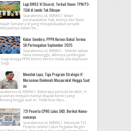
Lagi BWSS VI Disorot, Terkait Honor TPM P3-
TGAI di Jambi Tak Dibayar
Suarakerinci.id, KERINCI- Selain
permasalahan fisik, kinerja dari Balai
ilayah Sumatera VI yang mengalokasikan proyek
ekerjaannya dalam be...
Kabar Gembira, PPPK Kerinci Bakal Terima
SK Pertengahan September 2025
Suarakerinci.id, KERINCI - Setelah sekian
lama menunggu, akhirnya pembagian
 bagi tenaga PPPK Kerinci Kerinci mulai ada kejelasan.
 bagi...
Menolak Lupa, Tiga Program Strategis H
Murasman Dinikmati Masyarakat Hingga Saat
ini
arakerinci.id, KERINCI- Beberapa periode terakhir, H
urasman menjadi mantan Bupati Kerinci yang
kenang hingga saat ini. Tidak bisa dipu...
731 Peserta CPNS Lulus SKD, Berikut Nama-
namanya
Suarakerinci.id, KERINCI- Sebanyak 731
Peserta seleksi Calon Pegawai Negeri
pil (CPNS) Kerinci, dinyatakan lulus seleksi Kompetensi