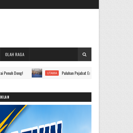
OLAH RAGA
ng!
Puluhan Pejabat Eselon II hingga IV Pemkot Sungai Penuh D
UTAMA
IKLAN