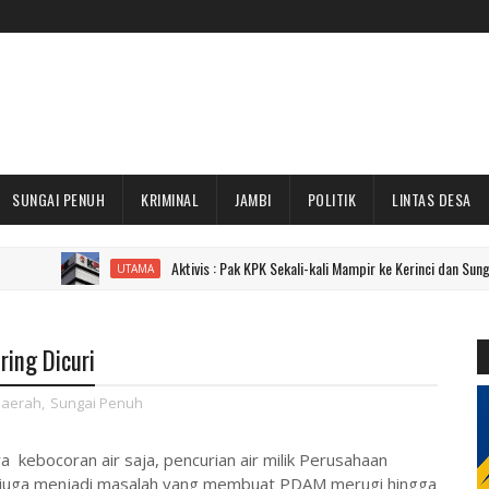
SUNGAI PENUH
KRIMINAL
JAMBI
POLITIK
LINTAS DESA
Aktivis : Pak KPK Sekali-kali Mampir ke Kerinci dan Sungai Penuh Do
UTAMA
ing Dicuri
aerah
,
Sungai Penuh
kebocoran air saja, pencurian air milik Perusahaan
ci juga menjadi masalah yang membuat PDAM merugi hingga