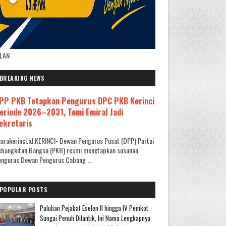
KLAN
BREAKING NEWS
PP PKB Tetapkan Pengurus DPC PKB Kerinci
eriode 2026–2031, Tomi Emiral Jadi
ekretaris
arakerinci.id,KERINCI- Dewan Pengurus Pusat (DPP) Partai
ebangkitan Bangsa (PKB) resmi menetapkan susunan
ngurus Dewan Pengurus Cabang ...
POPULAR POSTS
Puluhan Pejabat Eselon II hingga IV Pemkot
Sungai Penuh Dilantik, Ini Nama Lengkapnya