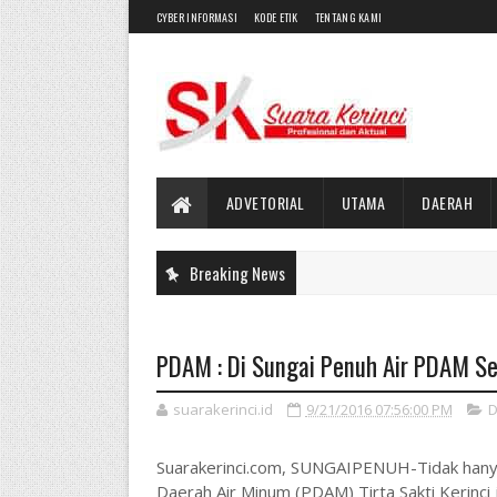
CYBER INFORMASI
KODE ETIK
TENTANG KAMI
ADVETORIAL
UTAMA
DAERAH
Breaking News
PDAM : Di Sungai Penuh Air PDAM Ser
suarakerinci.id
9/21/2016 07:56:00 PM
D
Suarakerinci.com, SUNGAIPENUH-Tidak hanya 
Daerah Air Minum (PDAM) Tirta Sakti Kerin