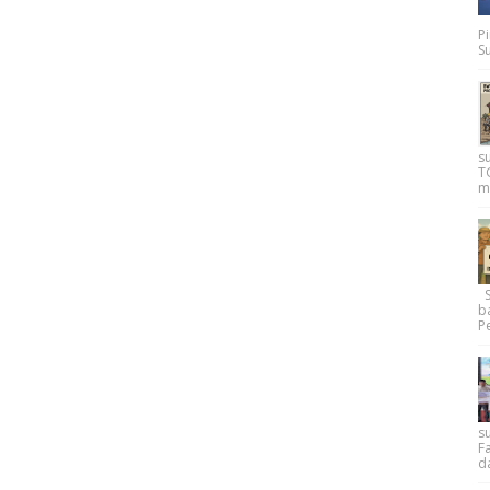
P
Su
s
T
m
Su
b
Pe
su
F
d