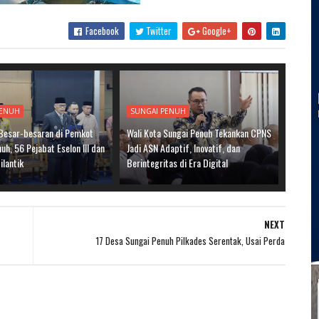
Facebook
Twitter
Google+
PENUH
SUNGAI PENUH
 Besar-besaran di Pemkot
Wali Kota Sungai Penuh Tekankan CPNS
uh, 56 Pejabat Eselon III dan
Jadi ASN Adaptif, Inovatif, dan
ilantik
Berintegritas di Era Digital
NEXT
17 Desa Sungai Penuh Pilkades Serentak, Usai Perda