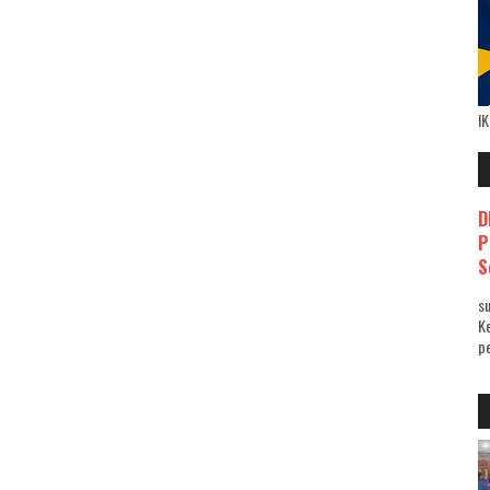
I
D
P
S
su
K
pe