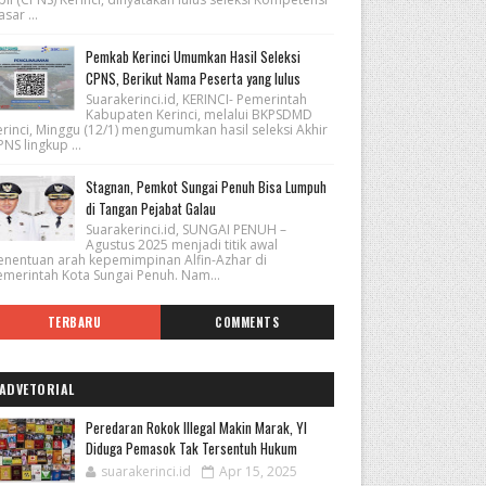
sar ...
Pemkab Kerinci Umumkan Hasil Seleksi
CPNS, Berikut Nama Peserta yang lulus
Suarakerinci.id, KERINCI- Pemerintah
Kabupaten Kerinci, melalui BKPSDMD
erinci, Minggu (12/1) mengumumkan hasil seleksi Akhir
NS lingkup ...
Stagnan, Pemkot Sungai Penuh Bisa Lumpuh
di Tangan Pejabat Galau
Suarakerinci.id, SUNGAI PENUH –
Agustus 2025 menjadi titik awal
enentuan arah kepemimpinan Alfin-Azhar di
emerintah Kota Sungai Penuh. Nam...
TERBARU
COMMENTS
ADVETORIAL
Peredaran Rokok Illegal Makin Marak, YI
Diduga Pemasok Tak Tersentuh Hukum
suarakerinci.id
Apr 15, 2025