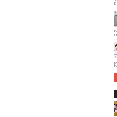
Da
K
CP
p
P