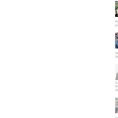
W
p
SK
SK
Su
M
di
Si