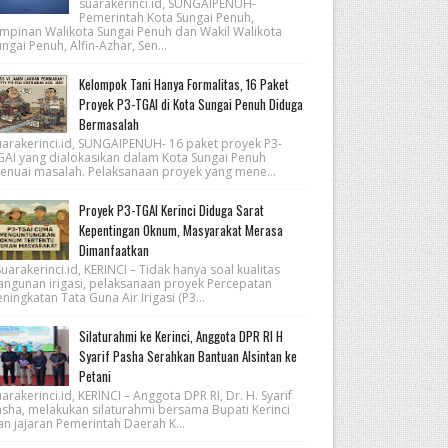
suarakerinci.id, SUNGAIPENUH-
Pemerintah Kota Sungai Penuh,
impinan Walikota Sungai Penuh dan Wakil Walikota
ngai Penuh, Alfin-Azhar, Sen...
Kelompok Tani Hanya Formalitas, 16 Paket
Proyek P3-TGAI di Kota Sungai Penuh Diduga
Bermasalah
uarakerinci.id, SUNGAIPENUH- 16 paket proyek P3-
GAI yang dialokasikan dalam Kota Sungai Penuh
enuai masalah. Pelaksanaan proyek yang mene...
Proyek P3-TGAI Kerinci Diduga Sarat
Kepentingan Oknum, Masyarakat Merasa
Dimanfaatkan
arakerinci.id, KERINCI – Tidak hanya soal kualitas
angunan irigasi, pelaksanaan proyek Percepatan
ningkatan Tata Guna Air Irigasi (P3...
Silaturahmi ke Kerinci, Anggota DPR RI H
Syarif Pasha Serahkan Bantuan Alsintan ke
Petani
arakerinci.id, KERINCI – Anggota DPR RI, Dr. H. Syarif
asha, melakukan silaturahmi bersama Bupati Kerinci
an jajaran Pemerintah Daerah K...