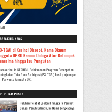
KLAN
BREAKING NEWS
3-TGAI di Kerinci Disorot, Nama Oknum
nggota DPRD Kerinci Diduga Atur Kelompok
enerima hingga Isu Pungutan
arakerinci.id,KERINCI- Pelaksanaan Program Percepatan
ningkatan Tata Guna Air Irigasi (P3-TGAI) hasil perjuangan
i Purwanto Anggota DP...
POPULAR POSTS
Puluhan Pejabat Eselon II hingga IV Pemkot
Sungai Penuh Dilantik, Ini Nama Lengkapnya