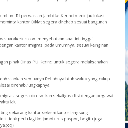
kumham RI perwakilan Jambi ke Kerinci meninjau lokasi
ta meminta kantor Diklat segera direhab sesuai bangunan
ww.suarakerinci.com menyebutkan saat ini tinggal
 dengan kantor imigrasi pada umumnya, sesuai keinginan
engan pihak Dinas PU Kerinci untuk segera melaksanakan
udah siapkan semuanya.Rehabnya btuh waktu yang cukup
elesai direhab,"ungkapnya.
 imigrasi segera diresmikan sekaligus diisi dengan pegawai
ktu lalu.
ting sekarang kantor selesai kantor langsung
ci tidak perlu lagi ke Jambi urus paspor, begitu juga
ya.(oq)