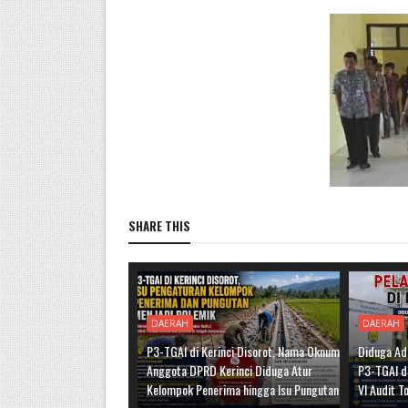
SHARE THIS
DAERAH
DAERAH
P3-TGAI di Kerinci Disorot, Nama Oknum
Diduga Ad
Anggota DPRD Kerinci Diduga Atur
P3-TGAI di
Kelompok Penerima hingga Isu Pungutan
VI Audit T