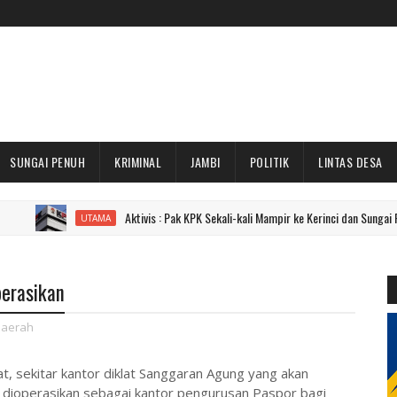
SUNGAI PENUH
KRIMINAL
JAMBI
POLITIK
LINTAS DESA
Aktivis : Pak KPK Sekali-kali Mampir ke Kerinci dan Sungai Penuh Dong!
UTAMA
perasikan
aerah
, sekitar kantor diklat Sanggaran Agung yang akan
ra dioperasikan sebagai kantor pengurusan Paspor bagi