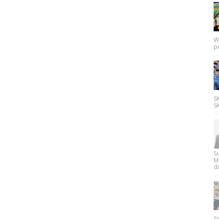
W
p
SK
SK
Su
M
di
Si