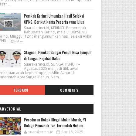
sar ...
Pemkab Kerinci Umumkan Hasil Seleksi
CPNS, Berikut Nama Peserta yang lulus
Suarakerinci.id, KERINCI- Pemerintah
Kabupaten Kerinci, melalui BKPSDMD
erinci, Minggu (12/1) mengumumkan hasil seleksi Akhir
NS lingkup ...
Stagnan, Pemkot Sungai Penuh Bisa Lumpuh
di Tangan Pejabat Galau
Suarakerinci.id, SUNGAI PENUH –
Agustus 2025 menjadi titik awal
enentuan arah kepemimpinan Alfin-Azhar di
emerintah Kota Sungai Penuh. Nam...
TERBARU
COMMENTS
ADVETORIAL
Peredaran Rokok Illegal Makin Marak, YI
Diduga Pemasok Tak Tersentuh Hukum
suarakerinci.id
Apr 15, 2025