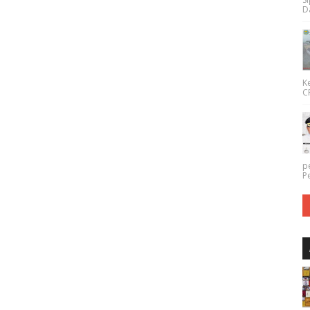
Da
K
CP
p
P