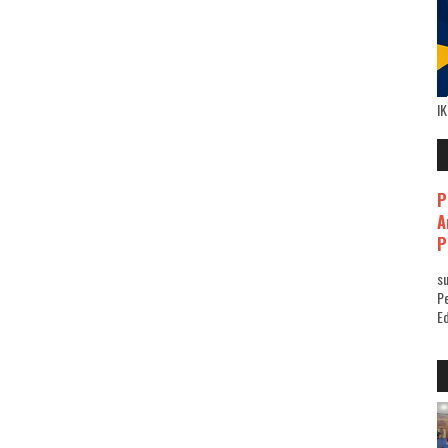
I
P
A
P
su
Pe
Ed