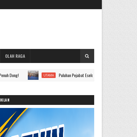
OLAH RAGA
Puluhan Pejabat Eselon II hingga IV Pemkot Sungai Penuh Dila
UTAMA
IKLAN