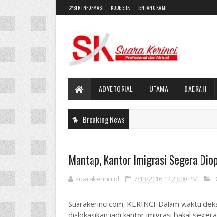
CYBER INFORMASI
KODE ETIK
TENTANG KAMI
ADVETORIAL
UTAMA
DAERAH
Breaking News
Mantap, Kantor Imigrasi Segera Dio
suarakerinci.id
7/13/2016 12:23:00 PM
D
Suarakerinci.com, KERINCI-Dalam waktu dekat
dialokasikan jadi kantor imigrasi bakal sege