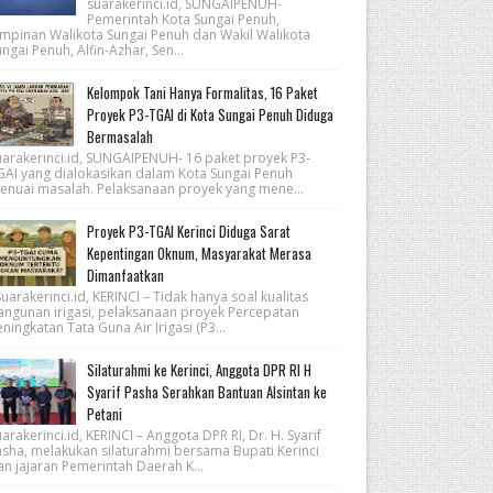
suarakerinci.id, SUNGAIPENUH-
Pemerintah Kota Sungai Penuh,
impinan Walikota Sungai Penuh dan Wakil Walikota
ngai Penuh, Alfin-Azhar, Sen...
Kelompok Tani Hanya Formalitas, 16 Paket
Proyek P3-TGAI di Kota Sungai Penuh Diduga
Bermasalah
uarakerinci.id, SUNGAIPENUH- 16 paket proyek P3-
GAI yang dialokasikan dalam Kota Sungai Penuh
enuai masalah. Pelaksanaan proyek yang mene...
Proyek P3-TGAI Kerinci Diduga Sarat
Kepentingan Oknum, Masyarakat Merasa
Dimanfaatkan
arakerinci.id, KERINCI – Tidak hanya soal kualitas
angunan irigasi, pelaksanaan proyek Percepatan
ningkatan Tata Guna Air Irigasi (P3...
Silaturahmi ke Kerinci, Anggota DPR RI H
Syarif Pasha Serahkan Bantuan Alsintan ke
Petani
arakerinci.id, KERINCI – Anggota DPR RI, Dr. H. Syarif
asha, melakukan silaturahmi bersama Bupati Kerinci
an jajaran Pemerintah Daerah K...