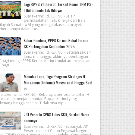
Lagi BWSS VI Disorot, Terkait Honor TPM P3-
TGAI di Jambi Tak Dibayar
Suarakerinci.id, KERINCI- Selain
permasalahan fisik, kinerja dari Balai
ilayah Sumatera VI yang mengalokasikan proyek
ekerjaannya dalam be...
Kabar Gembira, PPPK Kerinci Bakal Terima
SK Pertengahan September 2025
Suarakerinci.id, KERINCI - Setelah sekian
lama menunggu, akhirnya pembagian
 bagi tenaga PPPK Kerinci Kerinci mulai ada kejelasan.
 bagi...
Menolak Lupa, Tiga Program Strategis H
Murasman Dinikmati Masyarakat Hingga Saat
ini
arakerinci.id, KERINCI- Beberapa periode terakhir, H
urasman menjadi mantan Bupati Kerinci yang
kenang hingga saat ini. Tidak bisa dipu...
731 Peserta CPNS Lulus SKD, Berikut Nama-
namanya
Suarakerinci.id, KERINCI- Sebanyak 731
Peserta seleksi Calon Pegawai Negeri
pil (CPNS) Kerinci, dinyatakan lulus seleksi Kompetensi