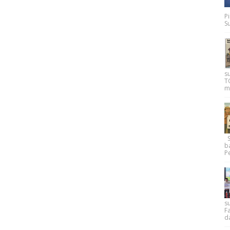
P
Su
s
T
m
Su
b
Pe
su
F
d