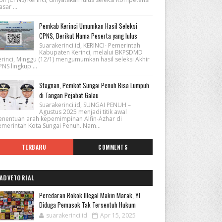
sar ...
Pemkab Kerinci Umumkan Hasil Seleksi
CPNS, Berikut Nama Peserta yang lulus
Suarakerinci.id, KERINCI- Pemerintah
Kabupaten Kerinci, melalui BKPSDMD
erinci, Minggu (12/1) mengumumkan hasil seleksi Akhir
NS lingkup ...
Stagnan, Pemkot Sungai Penuh Bisa Lumpuh
di Tangan Pejabat Galau
Suarakerinci.id, SUNGAI PENUH –
Agustus 2025 menjadi titik awal
enentuan arah kepemimpinan Alfin-Azhar di
emerintah Kota Sungai Penuh. Nam...
TERBARU
COMMENTS
ADVETORIAL
Peredaran Rokok Illegal Makin Marak, YI
Diduga Pemasok Tak Tersentuh Hukum
suarakerinci.id
Apr 15, 2025