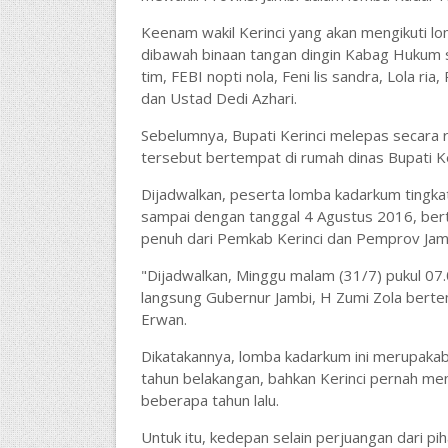
Keenam wakil Kerinci yang akan mengikuti lo
dibawah binaan tangan dingin Kabag Hukum se
tim, FEBI nopti nola, Feni lis sandra, Lola r
dan Ustad Dedi Azhari.
Sebelumnya, Bupati Kerinci melepas secara
tersebut bertempat di rumah dinas Bupati Ke
Dijadwalkan, peserta lomba kadarkum tingka
sampai dengan tanggal 4 Agustus 2016, bert
penuh dari Pemkab Kerinci dan Pemprov Jam
"Dijadwalkan, Minggu malam (31/7) pukul 07
langsung Gubernur Jambi, H Zumi Zola berte
Erwan.
Dikatakannya, lomba kadarkum ini merupakab
tahun belakangan, bahkan Kerinci pernah men
beberapa tahun lalu.
Untuk itu, kedepan selain perjuangan dari p