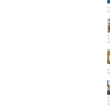
P
Su
s
T
m
Su
b
Pe
su
F
d