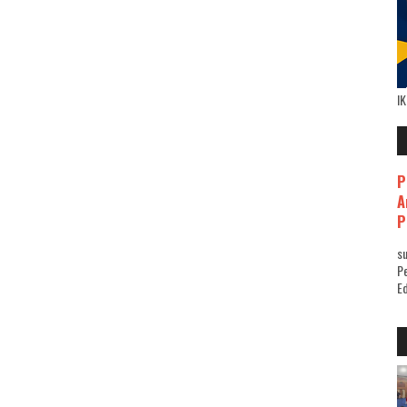
I
P
A
P
su
Pe
Ed