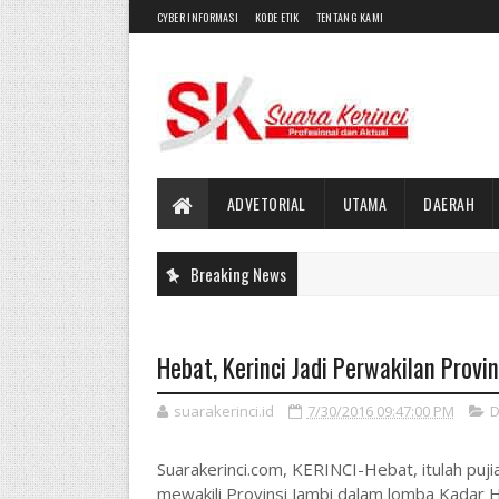
CYBER INFORMASI
KODE ETIK
TENTANG KAMI
ADVETORIAL
UTAMA
DAERAH
Breaking News
Hebat, Kerinci Jadi Perwakilan Prov
suarakerinci.id
7/30/2016 09:47:00 PM
D
Suarakerinci.com, KERINCI-Hebat, itulah puji
mewakili Provinsi Jambi dalam lomba Kadar H