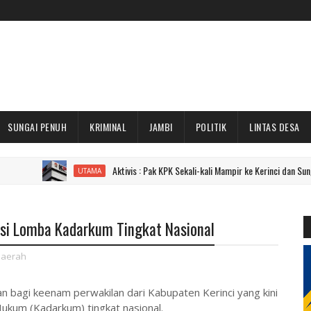
SUNGAI PENUH
KRIMINAL
JAMBI
POLITIK
LINTAS DESA
Aktivis : Pak KPK Sekali-kali Mampir ke Kerinci dan Sungai Penuh Do
UTAMA
insi Lomba Kadarkum Tingkat Nasional
aerah
an bagi keenam perwakilan dari Kabupaten Kerinci yang kini
ukum (Kadarkum) tingkat nasional.