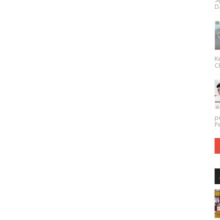
Da
K
CP
p
P