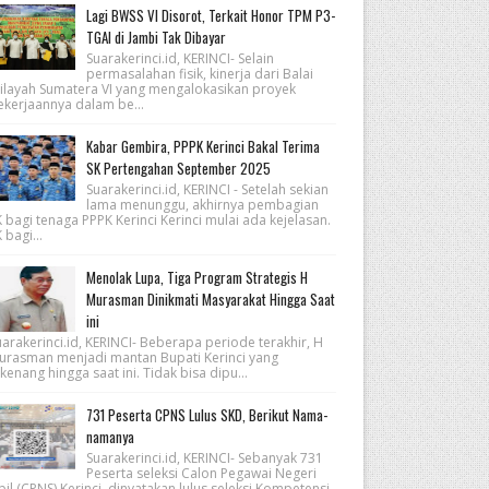
Lagi BWSS VI Disorot, Terkait Honor TPM P3-
TGAI di Jambi Tak Dibayar
Suarakerinci.id, KERINCI- Selain
permasalahan fisik, kinerja dari Balai
ilayah Sumatera VI yang mengalokasikan proyek
ekerjaannya dalam be...
Kabar Gembira, PPPK Kerinci Bakal Terima
SK Pertengahan September 2025
Suarakerinci.id, KERINCI - Setelah sekian
lama menunggu, akhirnya pembagian
 bagi tenaga PPPK Kerinci Kerinci mulai ada kejelasan.
 bagi...
Menolak Lupa, Tiga Program Strategis H
Murasman Dinikmati Masyarakat Hingga Saat
ini
arakerinci.id, KERINCI- Beberapa periode terakhir, H
urasman menjadi mantan Bupati Kerinci yang
kenang hingga saat ini. Tidak bisa dipu...
731 Peserta CPNS Lulus SKD, Berikut Nama-
namanya
Suarakerinci.id, KERINCI- Sebanyak 731
Peserta seleksi Calon Pegawai Negeri
pil (CPNS) Kerinci, dinyatakan lulus seleksi Kompetensi