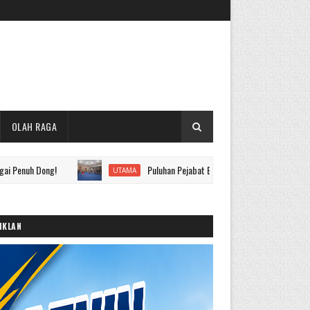
OLAH RAGA
ng!
Puluhan Pejabat Eselon II hingga IV Pemkot Sungai Penuh D
UTAMA
IKLAN