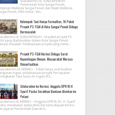
suarakerinci.id, SUNGAIPENUH-
Pemerintah Kota Sungai Penuh,
impinan Walikota Sungai Penuh dan Wakil Walikota
ngai Penuh, Alfin-Azhar, Sen...
Kelompok Tani Hanya Formalitas, 16 Paket
Proyek P3-TGAI di Kota Sungai Penuh Diduga
Bermasalah
uarakerinci.id, SUNGAIPENUH- 16 paket proyek P3-
GAI yang dialokasikan dalam Kota Sungai Penuh
enuai masalah. Pelaksanaan proyek yang mene...
Proyek P3-TGAI Kerinci Diduga Sarat
Kepentingan Oknum, Masyarakat Merasa
Dimanfaatkan
arakerinci.id, KERINCI – Tidak hanya soal kualitas
angunan irigasi, pelaksanaan proyek Percepatan
ningkatan Tata Guna Air Irigasi (P3...
Silaturahmi ke Kerinci, Anggota DPR RI H
Syarif Pasha Serahkan Bantuan Alsintan ke
Petani
arakerinci.id, KERINCI – Anggota DPR RI, Dr. H. Syarif
asha, melakukan silaturahmi bersama Bupati Kerinci
an jajaran Pemerintah Daerah K...