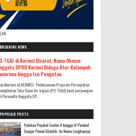
KLAN
BREAKING NEWS
3-TGAI di Kerinci Disorot, Nama Oknum
nggota DPRD Kerinci Diduga Atur Kelompok
enerima hingga Isu Pungutan
arakerinci.id,KERINCI- Pelaksanaan Program Percepatan
ningkatan Tata Guna Air Irigasi (P3-TGAI) hasil perjuangan
i Purwanto Anggota DP...
POPULAR POSTS
Puluhan Pejabat Eselon II hingga IV Pemkot
Sungai Penuh Dilantik, Ini Nama Lengkapnya