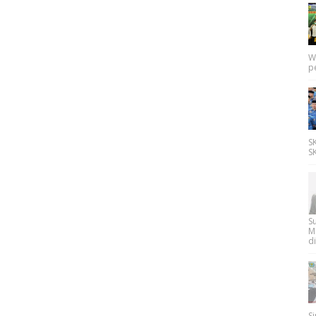
W
p
SK
SK
Su
M
di
Si