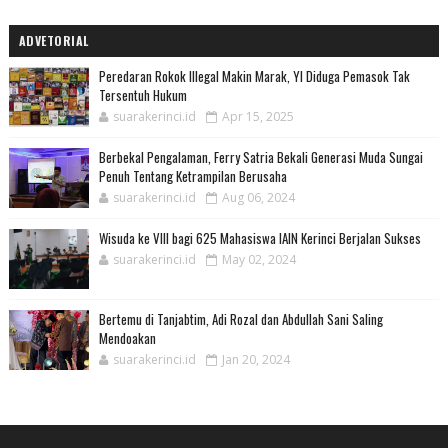
ADVETORIAL
Peredaran Rokok Illegal Makin Marak, YI Diduga Pemasok Tak
Tersentuh Hukum
suarakerinci.id
Apr 15, 2025
Berbekal Pengalaman, Ferry Satria Bekali Generasi Muda Sungai
Penuh Tentang Ketrampilan Berusaha
suarakerinci.id
Aug 06, 2024
Wisuda ke VIII bagi 625 Mahasiswa IAIN Kerinci Berjalan Sukses
suarakerinci.id
May 02, 2024
Bertemu di Tanjabtim, Adi Rozal dan Abdullah Sani Saling
Mendoakan
suarakerinci.id
Jan 20, 2024