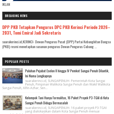
IKLAN
BREAKING NEWS
DPP PKB Tetapkan Pengurus DPC PKB Kerinci Periode 2026–
2031, Tomi Emiral Jadi Sekretaris
suarakerinci.id,KERINCI- Dewan Pengurus Pusat (DPP) Partai Kebangkitan Bangsa
(PKB) resmi menetapkan susunan pengurus Dewan Pengurus Cabang ...
POPULAR POSTS
Puluhan Pejabat Eselon II hingga IV Pemkot Sungai Penuh Dilantik,
Ini Nama Lengkapnya
suarakerinci.id, SUNGAIPENUH- Pemerintah Kota Sungai
Penuh, Pimpinan Walikota Sungai Penuh dan Wakil Walikota
Sungai Penuh, Alfin-Azhar, Sen...
Kelompok Tani Hanya Formalitas, 16 Paket Proyek P3-TGAI di Kota
Sungai Penuh Diduga Bermasalah
suarakerinci.id, SUNGAIPENUH- 16 paket proyek P3-TGAI
yang dialokasikan dalam Kota Sungai Penuh menuai