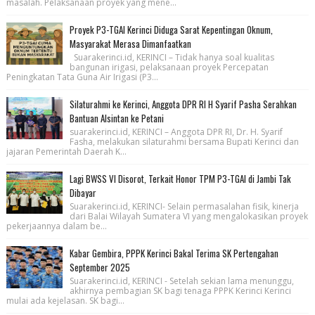
masalah. Pelaksanaan proyek yang mene...
Proyek P3-TGAI Kerinci Diduga Sarat Kepentingan Oknum,
Masyarakat Merasa Dimanfaatkan
Suarakerinci.id, KERINCI – Tidak hanya soal kualitas
bangunan irigasi, pelaksanaan proyek Percepatan
Peningkatan Tata Guna Air Irigasi (P3...
Silaturahmi ke Kerinci, Anggota DPR RI H Syarif Pasha Serahkan
Bantuan Alsintan ke Petani
suarakerinci.id, KERINCI – Anggota DPR RI, Dr. H. Syarif
Fasha, melakukan silaturahmi bersama Bupati Kerinci dan
jajaran Pemerintah Daerah K...
Lagi BWSS VI Disorot, Terkait Honor TPM P3-TGAI di Jambi Tak
Dibayar
Suarakerinci.id, KERINCI- Selain permasalahan fisik, kinerja
dari Balai Wilayah Sumatera VI yang mengalokasikan proyek
pekerjaannya dalam be...
Kabar Gembira, PPPK Kerinci Bakal Terima SK Pertengahan
September 2025
Suarakerinci.id, KERINCI - Setelah sekian lama menunggu,
akhirnya pembagian SK bagi tenaga PPPK Kerinci Kerinci
mulai ada kejelasan. SK bagi...