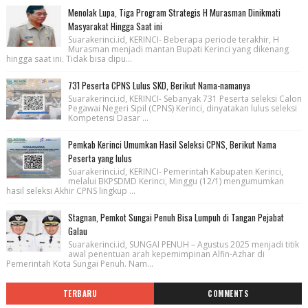
Menolak Lupa, Tiga Program Strategis H Murasman Dinikmati
Masyarakat Hingga Saat ini
Suarakerinci.id, KERINCI- Beberapa periode terakhir, H
Murasman menjadi mantan Bupati Kerinci yang dikenang
hingga saat ini. Tidak bisa dipu...
731 Peserta CPNS Lulus SKD, Berikut Nama-namanya
Suarakerinci.id, KERINCI- Sebanyak 731 Peserta seleksi Calon
Pegawai Negeri Sipil (CPNS) Kerinci, dinyatakan lulus seleksi
Kompetensi Dasar ...
Pemkab Kerinci Umumkan Hasil Seleksi CPNS, Berikut Nama
Peserta yang lulus
Suarakerinci.id, KERINCI- Pemerintah Kabupaten Kerinci,
melalui BKPSDMD Kerinci, Minggu (12/1) mengumumkan
hasil seleksi Akhir CPNS lingkup ...
Stagnan, Pemkot Sungai Penuh Bisa Lumpuh di Tangan Pejabat
Galau
Suarakerinci.id, SUNGAI PENUH – Agustus 2025 menjadi titik
awal penentuan arah kepemimpinan Alfin-Azhar di
Pemerintah Kota Sungai Penuh. Nam...
TERBARU
COMMENTS