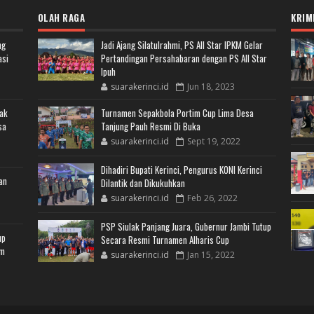
OLAH RAGA
KRIM
ng
Jadi Ajang Silatulrahmi, PS All Star IPKM Gelar
asi
Pertandingan Persahabaran dengan PS All Star
Ipuh
suarakerinci.id
Jun 18, 2023
jak
Turnamen Sepakbola Portim Cup Lima Desa
sa
Tanjung Pauh Resmi Di Buka
suarakerinci.id
Sept 19, 2022
Dihadiri Bupati Kerinci, Pengurus KONI Kerinci
an
Dilantik dan Dikukuhkan
suarakerinci.id
Feb 26, 2022
PSP Siulak Panjang Juara, Gubernur Jambi Tutup
up
Secara Resmi Turnamen Alharis Cup
am
suarakerinci.id
Jan 15, 2022