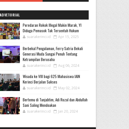
ADVETORIAL
Peredaran Rokok Illegal Makin Marak, YI
Diduga Pemasok Tak Tersentuh Hukum
suarakerinci.id
Apr 15, 2025
Berbekal Pengalaman, Ferry Satria Bekali
Generasi Muda Sungai Penuh Tentang
Ketrampilan Berusaha
suarakerinci.id
Aug 06, 2024
Wisuda ke VIII bagi 625 Mahasiswa IAIN
Kerinci Berjalan Sukses
suarakerinci.id
May 02, 2024
Bertemu di Tanjabtim, Adi Rozal dan Abdullah
Sani Saling Mendoakan
suarakerinci.id
Jan 20, 2024