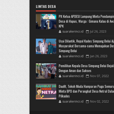
LINTAS DESA
Plt Ketua APDESI Lampung Minta Pendampi
Desa di Hapus, Warga : Gimana Kalau di Aw
KPK
suarakerinci.id
Jul 26, 2023
Usai Dilantik, Repal Kades Simpang Belui A
Masyarakat Bersama-sama Memajukan De
Simpang Belui
suarakerinci.id
Jan 26, 2023
Pemilihan Kepala Desa Simpang Belui Bejal
Dengan Aman dan Sukses
suarakerinci.id
Nov 07, 2022
Daufit, Tokoh Muda Hamparan Pugu Semur
Minta BPD dan Perangkat Desa Netral Dal
Pilkades
suarakerinci.id
Nov 02, 2022