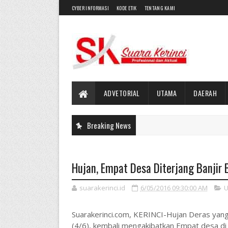
CYBER INFORMASI
KODE ETIK
TENTANG KAMI
ADVETORIAL
UTAMA
DAERAH
Breaking News
Hujan, Empat Desa Diterjang Banjir
suarakerinci.id
6/05/2016 09:30:00 AM
U
Suarakerinci.com, KERINCI-Hujan Deras yan
(4/6), kembali mengakibatkan Empat desa di K