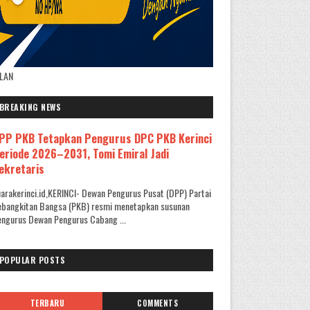
KLAN
BREAKING NEWS
PP PKB Tetapkan Pengurus DPC PKB Kerinci
eriode 2026–2031, Tomi Emiral Jadi
ekretaris
arakerinci.id,KERINCI- Dewan Pengurus Pusat (DPP) Partai
ebangkitan Bangsa (PKB) resmi menetapkan susunan
ngurus Dewan Pengurus Cabang ...
POPULAR POSTS
TERBARU
COMMENTS