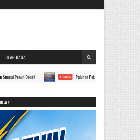
OLAH RAGA
enuh Dong!
Puluhan Pejabat Eselon II hingga IV Pemkot Sungai
UTAMA
IKLAN