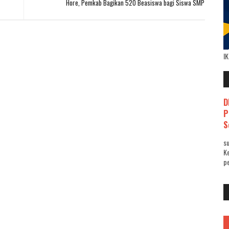
Hore, Pemkab Bagikan 520 Beasiswa bagi Siswa SMP
I
D
P
S
su
K
pe