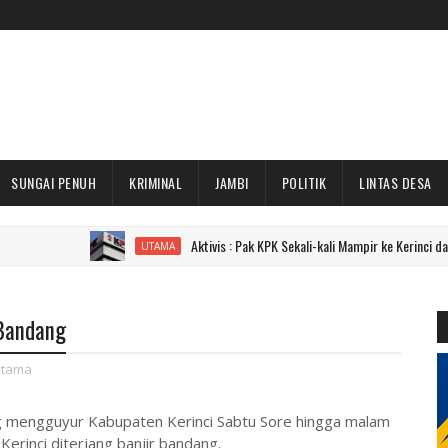
SUNGAI PENUH
KRIMINAL
JAMBI
POLITIK
LINTAS DESA
Aktivis : Pak KPK Sekali-kali Mampir ke Kerinci dan Sungai P
UTAMA
 Bandang
tama
g mengguyur Kabupaten Kerinci Sabtu Sore hingga malam
erinci diterjang banjir bandang.