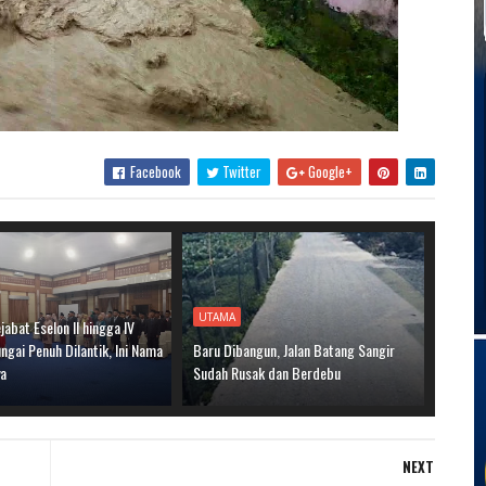
Facebook
Twitter
Google+
UTAMA
jabat Eselon II hingga IV
gai Penuh Dilantik, Ini Nama
Baru Dibangun, Jalan Batang Sangir
ya
Sudah Rusak dan Berdebu
NEXT