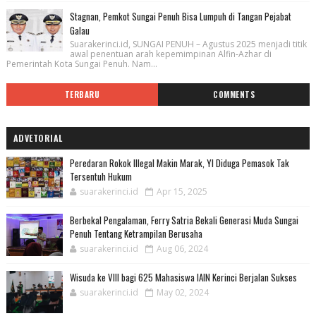
Stagnan, Pemkot Sungai Penuh Bisa Lumpuh di Tangan Pejabat
Galau
Suarakerinci.id, SUNGAI PENUH – Agustus 2025 menjadi titik
awal penentuan arah kepemimpinan Alfin-Azhar di
Pemerintah Kota Sungai Penuh. Nam...
TERBARU
COMMENTS
ADVETORIAL
Peredaran Rokok Illegal Makin Marak, YI Diduga Pemasok Tak
Tersentuh Hukum
suarakerinci.id
Apr 15, 2025
Berbekal Pengalaman, Ferry Satria Bekali Generasi Muda Sungai
Penuh Tentang Ketrampilan Berusaha
suarakerinci.id
Aug 06, 2024
Wisuda ke VIII bagi 625 Mahasiswa IAIN Kerinci Berjalan Sukses
suarakerinci.id
May 02, 2024