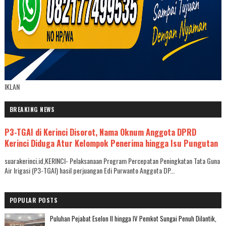
IKLAN
BREAKING NEWS
P3-TGAI di Kerinci Disorot, Nama Oknum Anggota DPRD
Kerinci Diduga Atur Kelompok Penerima hingga Isu Pungutan
suarakerinci.id,KERINCI- Pelaksanaan Program Percepatan Peningkatan Tata Guna
Air Irigasi (P3-TGAI) hasil perjuangan Edi Purwanto Anggota DP...
POPULAR POSTS
Puluhan Pejabat Eselon II hingga IV Pemkot Sungai Penuh Dilantik,