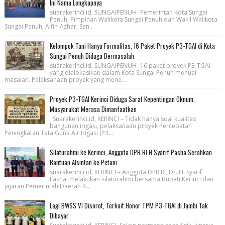
Ini Nama Lengkapnya
suarakerinci.id, SUNGAIPENUH- Pemerintah Kota Sungai
Penuh, Pimpinan Walikota Sungai Penuh dan Wakil Walikota
Sungai Penuh, Alfin-Azhar, Sen...
Kelompok Tani Hanya Formalitas, 16 Paket Proyek P3-TGAI di Kota
Sungai Penuh Diduga Bermasalah
suarakerinci.id, SUNGAIPENUH- 16 paket proyek P3-TGAI
yang dialokasikan dalam Kota Sungai Penuh menuai
masalah. Pelaksanaan proyek yang mene...
Proyek P3-TGAI Kerinci Diduga Sarat Kepentingan Oknum,
Masyarakat Merasa Dimanfaatkan
Suarakerinci.id, KERINCI – Tidak hanya soal kualitas
bangunan irigasi, pelaksanaan proyek Percepatan
Peningkatan Tata Guna Air Irigasi (P3...
Silaturahmi ke Kerinci, Anggota DPR RI H Syarif Pasha Serahkan
Bantuan Alsintan ke Petani
suarakerinci.id, KERINCI – Anggota DPR RI, Dr. H. Syarif
Fasha, melakukan silaturahmi bersama Bupati Kerinci dan
jajaran Pemerintah Daerah K...
Lagi BWSS VI Disorot, Terkait Honor TPM P3-TGAI di Jambi Tak
Dibayar