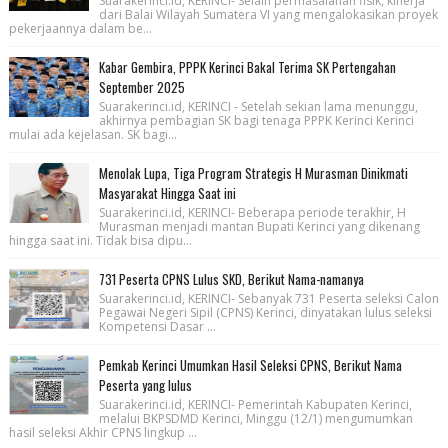
Suarakerinci.id, KERINCI- Selain permasalahan fisik, kinerja
dari Balai Wilayah Sumatera VI yang mengalokasikan proyek
pekerjaannya dalam be...
Kabar Gembira, PPPK Kerinci Bakal Terima SK Pertengahan
September 2025
Suarakerinci.id, KERINCI - Setelah sekian lama menunggu,
akhirnya pembagian SK bagi tenaga PPPK Kerinci Kerinci
mulai ada kejelasan. SK bagi...
Menolak Lupa, Tiga Program Strategis H Murasman Dinikmati
Masyarakat Hingga Saat ini
Suarakerinci.id, KERINCI- Beberapa periode terakhir, H
Murasman menjadi mantan Bupati Kerinci yang dikenang
hingga saat ini. Tidak bisa dipu...
731 Peserta CPNS Lulus SKD, Berikut Nama-namanya
Suarakerinci.id, KERINCI- Sebanyak 731 Peserta seleksi Calon
Pegawai Negeri Sipil (CPNS) Kerinci, dinyatakan lulus seleksi
Kompetensi Dasar ...
Pemkab Kerinci Umumkan Hasil Seleksi CPNS, Berikut Nama
Peserta yang lulus
Suarakerinci.id, KERINCI- Pemerintah Kabupaten Kerinci,
melalui BKPSDMD Kerinci, Minggu (12/1) mengumumkan
hasil seleksi Akhir CPNS lingkup ...