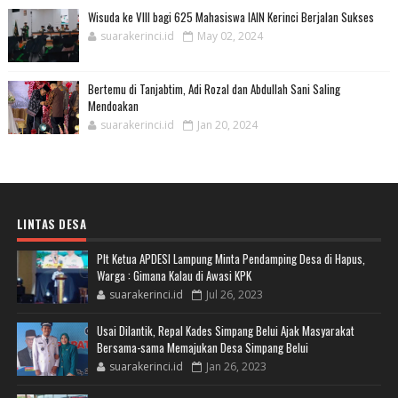
Wisuda ke VIII bagi 625 Mahasiswa IAIN Kerinci Berjalan Sukses
suarakerinci.id
May 02, 2024
Bertemu di Tanjabtim, Adi Rozal dan Abdullah Sani Saling
Mendoakan
suarakerinci.id
Jan 20, 2024
LINTAS DESA
Plt Ketua APDESI Lampung Minta Pendamping Desa di Hapus,
Warga : Gimana Kalau di Awasi KPK
suarakerinci.id
Jul 26, 2023
Usai Dilantik, Repal Kades Simpang Belui Ajak Masyarakat
Bersama-sama Memajukan Desa Simpang Belui
suarakerinci.id
Jan 26, 2023