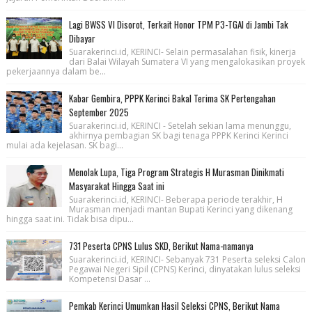
Lagi BWSS VI Disorot, Terkait Honor TPM P3-TGAI di Jambi Tak
Dibayar
Suarakerinci.id, KERINCI- Selain permasalahan fisik, kinerja
dari Balai Wilayah Sumatera VI yang mengalokasikan proyek
pekerjaannya dalam be...
Kabar Gembira, PPPK Kerinci Bakal Terima SK Pertengahan
September 2025
Suarakerinci.id, KERINCI - Setelah sekian lama menunggu,
akhirnya pembagian SK bagi tenaga PPPK Kerinci Kerinci
mulai ada kejelasan. SK bagi...
Menolak Lupa, Tiga Program Strategis H Murasman Dinikmati
Masyarakat Hingga Saat ini
Suarakerinci.id, KERINCI- Beberapa periode terakhir, H
Murasman menjadi mantan Bupati Kerinci yang dikenang
hingga saat ini. Tidak bisa dipu...
731 Peserta CPNS Lulus SKD, Berikut Nama-namanya
Suarakerinci.id, KERINCI- Sebanyak 731 Peserta seleksi Calon
Pegawai Negeri Sipil (CPNS) Kerinci, dinyatakan lulus seleksi
Kompetensi Dasar ...
Pemkab Kerinci Umumkan Hasil Seleksi CPNS, Berikut Nama