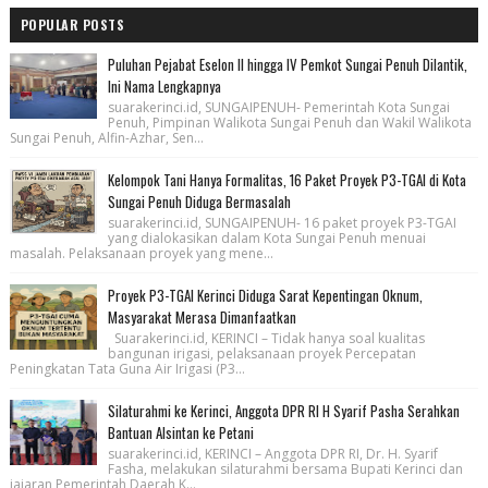
POPULAR POSTS
Puluhan Pejabat Eselon II hingga IV Pemkot Sungai Penuh Dilantik,
Ini Nama Lengkapnya
suarakerinci.id, SUNGAIPENUH- Pemerintah Kota Sungai
Penuh, Pimpinan Walikota Sungai Penuh dan Wakil Walikota
Sungai Penuh, Alfin-Azhar, Sen...
Kelompok Tani Hanya Formalitas, 16 Paket Proyek P3-TGAI di Kota
Sungai Penuh Diduga Bermasalah
suarakerinci.id, SUNGAIPENUH- 16 paket proyek P3-TGAI
yang dialokasikan dalam Kota Sungai Penuh menuai
masalah. Pelaksanaan proyek yang mene...
Proyek P3-TGAI Kerinci Diduga Sarat Kepentingan Oknum,
Masyarakat Merasa Dimanfaatkan
Suarakerinci.id, KERINCI – Tidak hanya soal kualitas
bangunan irigasi, pelaksanaan proyek Percepatan
Peningkatan Tata Guna Air Irigasi (P3...
Silaturahmi ke Kerinci, Anggota DPR RI H Syarif Pasha Serahkan
Bantuan Alsintan ke Petani
suarakerinci.id, KERINCI – Anggota DPR RI, Dr. H. Syarif
Fasha, melakukan silaturahmi bersama Bupati Kerinci dan
jajaran Pemerintah Daerah K...