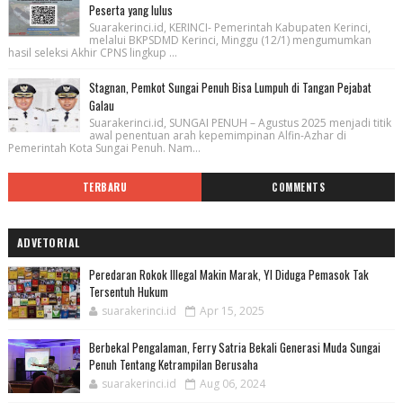
Peserta yang lulus
Suarakerinci.id, KERINCI- Pemerintah Kabupaten Kerinci,
melalui BKPSDMD Kerinci, Minggu (12/1) mengumumkan
hasil seleksi Akhir CPNS lingkup ...
Stagnan, Pemkot Sungai Penuh Bisa Lumpuh di Tangan Pejabat
Galau
Suarakerinci.id, SUNGAI PENUH – Agustus 2025 menjadi titik
awal penentuan arah kepemimpinan Alfin-Azhar di
Pemerintah Kota Sungai Penuh. Nam...
TERBARU
COMMENTS
ADVETORIAL
Peredaran Rokok Illegal Makin Marak, YI Diduga Pemasok Tak
Tersentuh Hukum
suarakerinci.id
Apr 15, 2025
Berbekal Pengalaman, Ferry Satria Bekali Generasi Muda Sungai
Penuh Tentang Ketrampilan Berusaha
suarakerinci.id
Aug 06, 2024