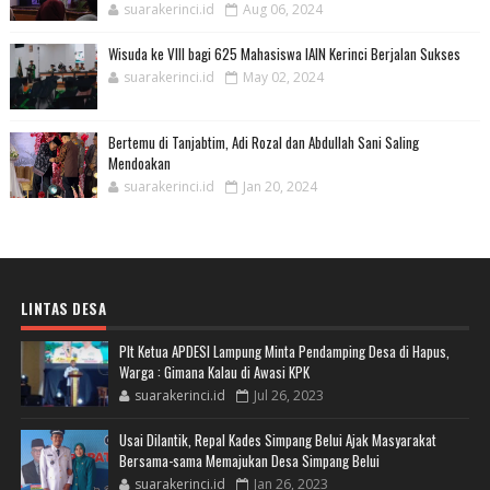
suarakerinci.id
Aug 06, 2024
Wisuda ke VIII bagi 625 Mahasiswa IAIN Kerinci Berjalan Sukses
suarakerinci.id
May 02, 2024
Bertemu di Tanjabtim, Adi Rozal dan Abdullah Sani Saling
Mendoakan
suarakerinci.id
Jan 20, 2024
LINTAS DESA
Plt Ketua APDESI Lampung Minta Pendamping Desa di Hapus,
Warga : Gimana Kalau di Awasi KPK
suarakerinci.id
Jul 26, 2023
Usai Dilantik, Repal Kades Simpang Belui Ajak Masyarakat
Bersama-sama Memajukan Desa Simpang Belui
suarakerinci.id
Jan 26, 2023