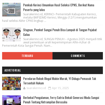
Pemkab Kerinci Umumkan Hasil Seleksi CPNS, Berikut Nama
Peserta yang lulus
Suarakerinci.id, KERINCI- Pemerintah Kabupaten Kerinci,
melalui BKPSDMD Kerinci, Minggu (12/1) mengumumkan
hasil seleksi Akhir CPNS lingkup ...
Stagnan, Pemkot Sungai Penuh Bisa Lumpuh di Tangan Pejabat
Galau
Suarakerinci.id, SUNGAI PENUH – Agustus 2025 menjadi titik
awal penentuan arah kepemimpinan Alfin-Azhar di
Pemerintah Kota Sungai Penuh. Nam...
TERBARU
COMMENTS
ADVETORIAL
Peredaran Rokok Illegal Makin Marak, YI Diduga Pemasok Tak
Tersentuh Hukum
suarakerinci.id
Apr 15, 2025
Berbekal Pengalaman, Ferry Satria Bekali Generasi Muda Sungai
Penuh Tentang Ketrampilan Berusaha