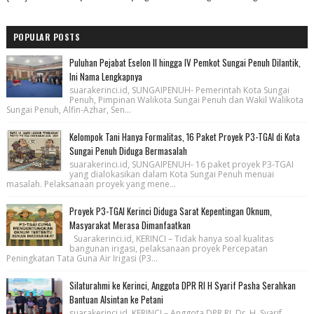
POPULAR POSTS
Puluhan Pejabat Eselon II hingga IV Pemkot Sungai Penuh Dilantik,
Ini Nama Lengkapnya
suarakerinci.id, SUNGAIPENUH- Pemerintah Kota Sungai
Penuh, Pimpinan Walikota Sungai Penuh dan Wakil Walikota
Sungai Penuh, Alfin-Azhar, Sen...
Kelompok Tani Hanya Formalitas, 16 Paket Proyek P3-TGAI di Kota
Sungai Penuh Diduga Bermasalah
suarakerinci.id, SUNGAIPENUH- 16 paket proyek P3-TGAI
yang dialokasikan dalam Kota Sungai Penuh menuai
masalah. Pelaksanaan proyek yang mene...
Proyek P3-TGAI Kerinci Diduga Sarat Kepentingan Oknum,
Masyarakat Merasa Dimanfaatkan
Suarakerinci.id, KERINCI – Tidak hanya soal kualitas
bangunan irigasi, pelaksanaan proyek Percepatan
Peningkatan Tata Guna Air Irigasi (P3...
Silaturahmi ke Kerinci, Anggota DPR RI H Syarif Pasha Serahkan
Bantuan Alsintan ke Petani
suarakerinci.id, KERINCI – Anggota DPR RI, Dr. H. Syarif