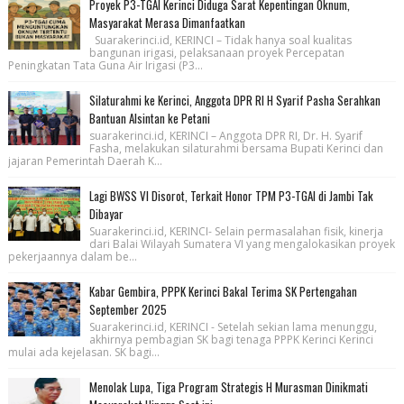
Proyek P3-TGAI Kerinci Diduga Sarat Kepentingan Oknum,
Masyarakat Merasa Dimanfaatkan
Suarakerinci.id, KERINCI – Tidak hanya soal kualitas
bangunan irigasi, pelaksanaan proyek Percepatan
Peningkatan Tata Guna Air Irigasi (P3...
Silaturahmi ke Kerinci, Anggota DPR RI H Syarif Pasha Serahkan
Bantuan Alsintan ke Petani
suarakerinci.id, KERINCI – Anggota DPR RI, Dr. H. Syarif
Fasha, melakukan silaturahmi bersama Bupati Kerinci dan
jajaran Pemerintah Daerah K...
Lagi BWSS VI Disorot, Terkait Honor TPM P3-TGAI di Jambi Tak
Dibayar
Suarakerinci.id, KERINCI- Selain permasalahan fisik, kinerja
dari Balai Wilayah Sumatera VI yang mengalokasikan proyek
pekerjaannya dalam be...
Kabar Gembira, PPPK Kerinci Bakal Terima SK Pertengahan
September 2025
Suarakerinci.id, KERINCI - Setelah sekian lama menunggu,
akhirnya pembagian SK bagi tenaga PPPK Kerinci Kerinci
mulai ada kejelasan. SK bagi...
Menolak Lupa, Tiga Program Strategis H Murasman Dinikmati