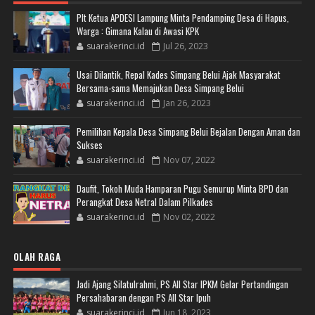
Plt Ketua APDESI Lampung Minta Pendamping Desa di Hapus,
Warga : Gimana Kalau di Awasi KPK
suarakerinci.id
Jul 26, 2023
Usai Dilantik, Repal Kades Simpang Belui Ajak Masyarakat
Bersama-sama Memajukan Desa Simpang Belui
suarakerinci.id
Jan 26, 2023
Pemilihan Kepala Desa Simpang Belui Bejalan Dengan Aman dan
Sukses
suarakerinci.id
Nov 07, 2022
Daufit, Tokoh Muda Hamparan Pugu Semurup Minta BPD dan
Perangkat Desa Netral Dalam Pilkades
suarakerinci.id
Nov 02, 2022
OLAH RAGA
Jadi Ajang Silatulrahmi, PS All Star IPKM Gelar Pertandingan
Persahabaran dengan PS All Star Ipuh
suarakerinci.id
Jun 18, 2023