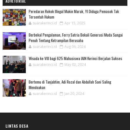
ADVETORIAL
Peredaran Rokok Illegal Makin Marak, YI Diduga Pemasok Tak
Tersentuh Hukum
suarakerinci.id
Apr 15, 2025
Berbekal Pengalaman, Ferry Satria Bekali Generasi Muda Sungai
Penuh Tentang Ketrampilan Berusaha
suarakerinci.id
Aug 06, 2024
Wisuda ke VIII bagi 625 Mahasiswa IAIN Kerinci Berjalan Sukses
suarakerinci.id
May 02, 2024
Bertemu di Tanjabtim, Adi Rozal dan Abdullah Sani Saling
Mendoakan
suarakerinci.id
Jan 20, 2024
LINTAS DESA