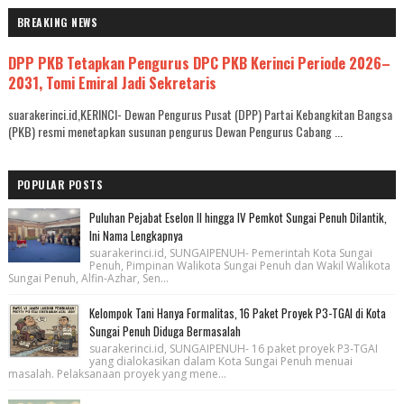
BREAKING NEWS
DPP PKB Tetapkan Pengurus DPC PKB Kerinci Periode 2026–
2031, Tomi Emiral Jadi Sekretaris
suarakerinci.id,KERINCI- Dewan Pengurus Pusat (DPP) Partai Kebangkitan Bangsa
(PKB) resmi menetapkan susunan pengurus Dewan Pengurus Cabang ...
POPULAR POSTS
Puluhan Pejabat Eselon II hingga IV Pemkot Sungai Penuh Dilantik,
Ini Nama Lengkapnya
suarakerinci.id, SUNGAIPENUH- Pemerintah Kota Sungai
Penuh, Pimpinan Walikota Sungai Penuh dan Wakil Walikota
Sungai Penuh, Alfin-Azhar, Sen...
Kelompok Tani Hanya Formalitas, 16 Paket Proyek P3-TGAI di Kota
Sungai Penuh Diduga Bermasalah
suarakerinci.id, SUNGAIPENUH- 16 paket proyek P3-TGAI
yang dialokasikan dalam Kota Sungai Penuh menuai
masalah. Pelaksanaan proyek yang mene...