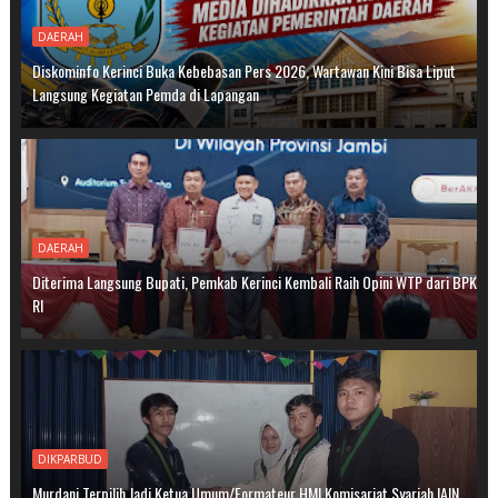
DAERAH
Diskominfo Kerinci Buka Kebebasan Pers 2026, Wartawan Kini Bisa Liput
Langsung Kegiatan Pemda di Lapangan
DAERAH
Diterima Langsung Bupati, Pemkab Kerinci Kembali Raih Opini WTP dari BPK
RI
DIKPARBUD
Murdani Terpilih Jadi Ketua Umum/Formateur HMI Komisariat Syariah IAIN