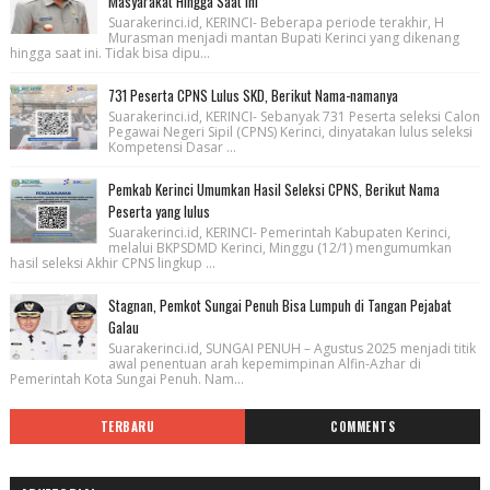
Masyarakat Hingga Saat ini
Suarakerinci.id, KERINCI- Beberapa periode terakhir, H
Murasman menjadi mantan Bupati Kerinci yang dikenang
hingga saat ini. Tidak bisa dipu...
731 Peserta CPNS Lulus SKD, Berikut Nama-namanya
Suarakerinci.id, KERINCI- Sebanyak 731 Peserta seleksi Calon
Pegawai Negeri Sipil (CPNS) Kerinci, dinyatakan lulus seleksi
Kompetensi Dasar ...
Pemkab Kerinci Umumkan Hasil Seleksi CPNS, Berikut Nama
Peserta yang lulus
Suarakerinci.id, KERINCI- Pemerintah Kabupaten Kerinci,
melalui BKPSDMD Kerinci, Minggu (12/1) mengumumkan
hasil seleksi Akhir CPNS lingkup ...
Stagnan, Pemkot Sungai Penuh Bisa Lumpuh di Tangan Pejabat
Galau
Suarakerinci.id, SUNGAI PENUH – Agustus 2025 menjadi titik
awal penentuan arah kepemimpinan Alfin-Azhar di
Pemerintah Kota Sungai Penuh. Nam...
TERBARU
COMMENTS