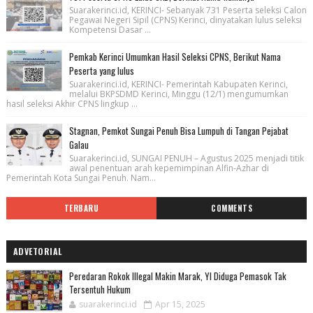
Suarakerinci.id, KERINCI- Sebanyak 731 Peserta seleksi Calon
Pegawai Negeri Sipil (CPNS) Kerinci, dinyatakan lulus seleksi
Kompetensi Dasar ...
Pemkab Kerinci Umumkan Hasil Seleksi CPNS, Berikut Nama
Peserta yang lulus
Suarakerinci.id, KERINCI- Pemerintah Kabupaten Kerinci,
melalui BKPSDMD Kerinci, Minggu (12/1) mengumumkan
hasil seleksi Akhir CPNS lingkup ...
Stagnan, Pemkot Sungai Penuh Bisa Lumpuh di Tangan Pejabat
Galau
Suarakerinci.id, SUNGAI PENUH – Agustus 2025 menjadi titik
awal penentuan arah kepemimpinan Alfin-Azhar di
Pemerintah Kota Sungai Penuh. Nam...
TERBARU
COMMENTS
ADVETORIAL
Peredaran Rokok Illegal Makin Marak, YI Diduga Pemasok Tak
Tersentuh Hukum
suarakerinci.id
Apr 15, 2025