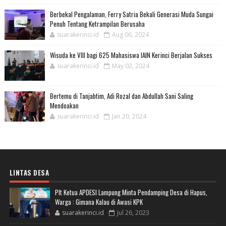
Berbekal Pengalaman, Ferry Satria Bekali Generasi Muda Sungai
Penuh Tentang Ketrampilan Berusaha
suarakerinci.id
Aug 06, 2024
Wisuda ke VIII bagi 625 Mahasiswa IAIN Kerinci Berjalan Sukses
suarakerinci.id
May 02, 2024
Bertemu di Tanjabtim, Adi Rozal dan Abdullah Sani Saling
Mendoakan
suarakerinci.id
Jan 20, 2024
LINTAS DESA
Plt Ketua APDESI Lampung Minta Pendamping Desa di Hapus,
Warga : Gimana Kalau di Awasi KPK
suarakerinci.id
Jul 26, 2023