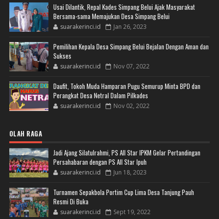
Usai Dilantik, Repal Kades Simpang Belui Ajak Masyarakat
Bersama-sama Memajukan Desa Simpang Belui
suarakerinci.id
Jan 26, 2023
Pemilihan Kepala Desa Simpang Belui Bejalan Dengan Aman dan
Sukses
suarakerinci.id
Nov 07, 2022
Daufit, Tokoh Muda Hamparan Pugu Semurup Minta BPD dan
Perangkat Desa Netral Dalam Pilkades
suarakerinci.id
Nov 02, 2022
OLAH RAGA
Jadi Ajang Silatulrahmi, PS All Star IPKM Gelar Pertandingan
Persahabaran dengan PS All Star Ipuh
suarakerinci.id
Jun 18, 2023
Turnamen Sepakbola Portim Cup Lima Desa Tanjung Pauh
Resmi Di Buka
suarakerinci.id
Sept 19, 2022