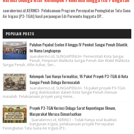
suarakerinci.id,KERINCI- Pelaksanaan Program Percepatan Peningkatan Tata Guna
Air Irigasi (P3-TGAI) hasil perjuangan Edi Purwanto Anggota DP...
POPULAR POSTS
Puluhan Pejabat Eselon II hingga IV Pemkot Sungai Penuh Dilantik,
Ini Nama Lengkapnya
suarakerinci.id, SUNGAIPENUH- Pemerintah Kota Sungai
Penuh, Pimpinan Walikota Sungai Penuh dan Wakil Walikota
Sungai Penuh, Alfin-Azhar, Sen...
Kelompok Tani Hanya Formalitas, 16 Paket Proyek P3-TGAI di Kota
Sungai Penuh Diduga Bermasalah
suarakerinci.id, SUNGAIPENUH- 16 paket proyek P3-TGAI
yang dialokasikan dalam Kota Sungai Penuh menuai
masalah. Pelaksanaan proyek yang mene...
Proyek P3-TGAI Kerinci Diduga Sarat Kepentingan Oknum,
Masyarakat Merasa Dimanfaatkan
Suarakerinci.id, KERINCI – Tidak hanya soal kualitas
bangunan irigasi, pelaksanaan proyek Percepatan
Peningkatan Tata Guna Air Irigasi (P3...