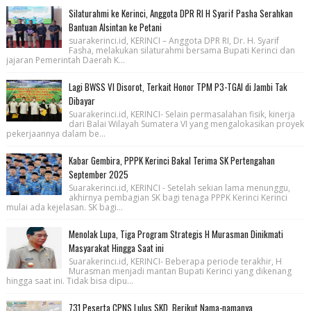
Silaturahmi ke Kerinci, Anggota DPR RI H Syarif Pasha Serahkan
Bantuan Alsintan ke Petani
suarakerinci.id, KERINCI – Anggota DPR RI, Dr. H. Syarif
Fasha, melakukan silaturahmi bersama Bupati Kerinci dan
jajaran Pemerintah Daerah K...
Lagi BWSS VI Disorot, Terkait Honor TPM P3-TGAI di Jambi Tak
Dibayar
Suarakerinci.id, KERINCI- Selain permasalahan fisik, kinerja
dari Balai Wilayah Sumatera VI yang mengalokasikan proyek
pekerjaannya dalam be...
Kabar Gembira, PPPK Kerinci Bakal Terima SK Pertengahan
September 2025
Suarakerinci.id, KERINCI - Setelah sekian lama menunggu,
akhirnya pembagian SK bagi tenaga PPPK Kerinci Kerinci
mulai ada kejelasan. SK bagi...
Menolak Lupa, Tiga Program Strategis H Murasman Dinikmati
Masyarakat Hingga Saat ini
Suarakerinci.id, KERINCI- Beberapa periode terakhir, H
Murasman menjadi mantan Bupati Kerinci yang dikenang
hingga saat ini. Tidak bisa dipu...
731 Peserta CPNS Lulus SKD, Berikut Nama-namanya