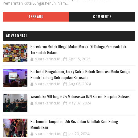
Pemerintah Kota Sungai Penuh. Nam...
TERBARU
COMMENTS
ADVETORIAL
Peredaran Rokok Illegal Makin Marak, YI Diduga Pemasok Tak
Tersentuh Hukum
suarakerinci.id
Apr 15, 2025
Berbekal Pengalaman, Ferry Satria Bekali Generasi Muda Sungai
Penuh Tentang Ketrampilan Berusaha
suarakerinci.id
Aug 06, 2024
Wisuda ke VIII bagi 625 Mahasiswa IAIN Kerinci Berjalan Sukses
suarakerinci.id
May 02, 2024
Bertemu di Tanjabtim, Adi Rozal dan Abdullah Sani Saling
Mendoakan
suarakerinci.id
Jan 20, 2024