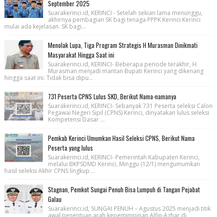
September 2025
Suarakerinci.id, KERINCI - Setelah sekian lama menunggu,
akhirnya pembagian SK bagi tenaga PPPK Kerinci Kerinci
mulai ada kejelasan. SK bagi...
Menolak Lupa, Tiga Program Strategis H Murasman Dinikmati
Masyarakat Hingga Saat ini
Suarakerinci.id, KERINCI- Beberapa periode terakhir, H
Murasman menjadi mantan Bupati Kerinci yang dikenang
hingga saat ini. Tidak bisa dipu...
731 Peserta CPNS Lulus SKD, Berikut Nama-namanya
Suarakerinci.id, KERINCI- Sebanyak 731 Peserta seleksi Calon
Pegawai Negeri Sipil (CPNS) Kerinci, dinyatakan lulus seleksi
Kompetensi Dasar ...
Pemkab Kerinci Umumkan Hasil Seleksi CPNS, Berikut Nama
Peserta yang lulus
Suarakerinci.id, KERINCI- Pemerintah Kabupaten Kerinci,
melalui BKPSDMD Kerinci, Minggu (12/1) mengumumkan
hasil seleksi Akhir CPNS lingkup ...
Stagnan, Pemkot Sungai Penuh Bisa Lumpuh di Tangan Pejabat
Galau
Suarakerinci.id, SUNGAI PENUH – Agustus 2025 menjadi titik
awal penentuan arah kepemimpinan Alfin-Azhar di