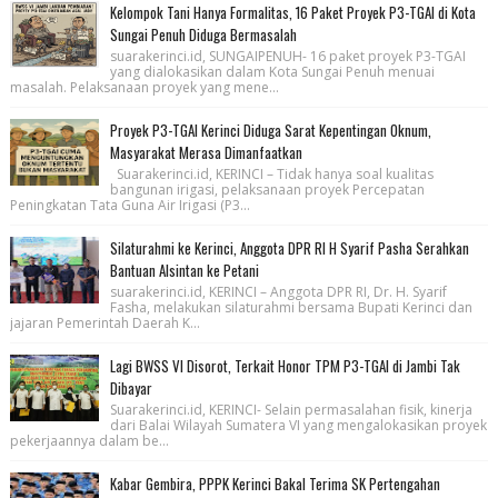
Kelompok Tani Hanya Formalitas, 16 Paket Proyek P3-TGAI di Kota
Sungai Penuh Diduga Bermasalah
suarakerinci.id, SUNGAIPENUH- 16 paket proyek P3-TGAI
yang dialokasikan dalam Kota Sungai Penuh menuai
masalah. Pelaksanaan proyek yang mene...
Proyek P3-TGAI Kerinci Diduga Sarat Kepentingan Oknum,
Masyarakat Merasa Dimanfaatkan
Suarakerinci.id, KERINCI – Tidak hanya soal kualitas
bangunan irigasi, pelaksanaan proyek Percepatan
Peningkatan Tata Guna Air Irigasi (P3...
Silaturahmi ke Kerinci, Anggota DPR RI H Syarif Pasha Serahkan
Bantuan Alsintan ke Petani
suarakerinci.id, KERINCI – Anggota DPR RI, Dr. H. Syarif
Fasha, melakukan silaturahmi bersama Bupati Kerinci dan
jajaran Pemerintah Daerah K...
Lagi BWSS VI Disorot, Terkait Honor TPM P3-TGAI di Jambi Tak
Dibayar
Suarakerinci.id, KERINCI- Selain permasalahan fisik, kinerja
dari Balai Wilayah Sumatera VI yang mengalokasikan proyek
pekerjaannya dalam be...
Kabar Gembira, PPPK Kerinci Bakal Terima SK Pertengahan