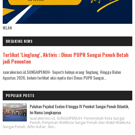
IKLAN
BREAKING NEWS
Terlihat 'Linglung', Aktivis : Dinas PUPR Sungai Penuh Betah
jadi Penonton
suarakerinci.id,SUNGAIPENUH- Seperti halnya orang 'linglung, Hingga Bulan
Agustus 2026, belum terlihat aksi nyata dari Dinas PUPR Sungai...
POPULAR POSTS
Puluhan Pejabat Eselon II hingga IV Pemkot Sungai Penuh Dilantik,
Ini Nama Lengkapnya
suarakerinci.id, SUNGAIPENUH- Pemerintah Kota Sungai
Penuh, Pimpinan Walikota Sungai Penuh dan Wakil Walikota
Sungai Penuh, Alfin-Azhar, Sen...