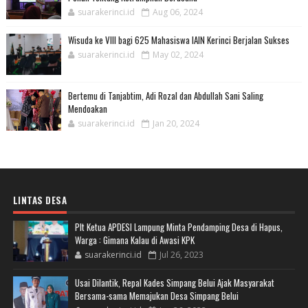
suarakerinci.id
Aug 06, 2024
Wisuda ke VIII bagi 625 Mahasiswa IAIN Kerinci Berjalan Sukses
suarakerinci.id
May 02, 2024
Bertemu di Tanjabtim, Adi Rozal dan Abdullah Sani Saling
Mendoakan
suarakerinci.id
Jan 20, 2024
LINTAS DESA
Plt Ketua APDESI Lampung Minta Pendamping Desa di Hapus,
Warga : Gimana Kalau di Awasi KPK
suarakerinci.id
Jul 26, 2023
Usai Dilantik, Repal Kades Simpang Belui Ajak Masyarakat
Bersama-sama Memajukan Desa Simpang Belui