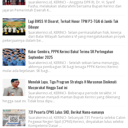
suarakerinci.id, KERINCI – Anggota DPR RI, Dr. H. Syarif
Fasha, melakukan silaturahmi bersama Bupati Kerinci dan
jajaran Pemerintah Daerah K...
Lagi BWSS VI Disorot, Terkait Honor TPM P3-TGAI di Jambi Tak
Dibayar
Suarakerinci.id, KERINCI- Selain permasalahan fisik, kinerja
dari Balai Wilayah Sumatera VI yang mengalokasikan proyek
pekerjaannya dalam be...
Kabar Gembira, PPPK Kerinci Bakal Terima SK Pertengahan
September 2025
Suarakerinci.id, KERINCI - Setelah sekian lama menunggu,
akhirnya pembagian SK bagi tenaga PPPK Kerinci Kerinci
mulai ada kejelasan. SK bagi...
Menolak Lupa, Tiga Program Strategis H Murasman Dinikmati
Masyarakat Hingga Saat ini
Suarakerinci.id, KERINCI- Beberapa periode terakhir, H
Murasman menjadi mantan Bupati Kerinci yang dikenang
hingga saat ini. Tidak bisa dipu...
731 Peserta CPNS Lulus SKD, Berikut Nama-namanya
Suarakerinci.id, KERINCI- Sebanyak 731 Peserta seleksi Calon
Pegawai Negeri Sipil (CPNS) Kerinci, dinyatakan lulus seleksi
Kompetensi Dasar ...