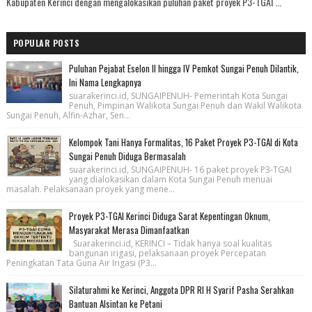
Kabupaten Kerinci dengan mengalokasikan puluhan paket proyek P3-TGAI ...
POPULAR POSTS
Puluhan Pejabat Eselon II hingga IV Pemkot Sungai Penuh Dilantik,
Ini Nama Lengkapnya
suarakerinci.id, SUNGAIPENUH- Pemerintah Kota Sungai
Penuh, Pimpinan Walikota Sungai Penuh dan Wakil Walikota
Sungai Penuh, Alfin-Azhar, Sen...
Kelompok Tani Hanya Formalitas, 16 Paket Proyek P3-TGAI di Kota
Sungai Penuh Diduga Bermasalah
suarakerinci.id, SUNGAIPENUH- 16 paket proyek P3-TGAI
yang dialokasikan dalam Kota Sungai Penuh menuai
masalah. Pelaksanaan proyek yang mene...
Proyek P3-TGAI Kerinci Diduga Sarat Kepentingan Oknum,
Masyarakat Merasa Dimanfaatkan
Suarakerinci.id, KERINCI – Tidak hanya soal kualitas
bangunan irigasi, pelaksanaan proyek Percepatan
Peningkatan Tata Guna Air Irigasi (P3...
Silaturahmi ke Kerinci, Anggota DPR RI H Syarif Pasha Serahkan
Bantuan Alsintan ke Petani