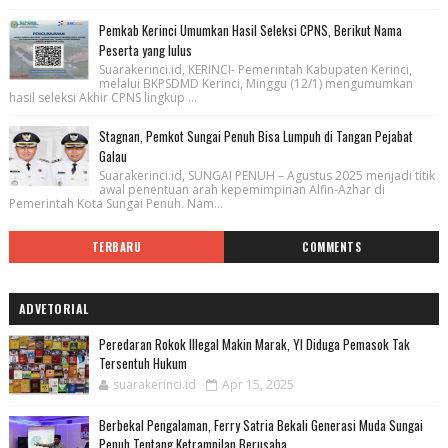
Pemkab Kerinci Umumkan Hasil Seleksi CPNS, Berikut Nama
Peserta yang lulus
Suarakerinci.id, KERINCI- Pemerintah Kabupaten Kerinci,
melalui BKPSDMD Kerinci, Minggu (12/1) mengumumkan
hasil seleksi Akhir CPNS lingkup ...
Stagnan, Pemkot Sungai Penuh Bisa Lumpuh di Tangan Pejabat
Galau
Suarakerinci.id, SUNGAI PENUH – Agustus 2025 menjadi titik
awal penentuan arah kepemimpinan Alfin-Azhar di
Pemerintah Kota Sungai Penuh. Nam...
TERBARU
COMMENTS
ADVETORIAL
Peredaran Rokok Illegal Makin Marak, YI Diduga Pemasok Tak
Tersentuh Hukum
suarakerinci.id
Apr 15, 2025
Berbekal Pengalaman, Ferry Satria Bekali Generasi Muda Sungai
Penuh Tentang Ketrampilan Berusaha