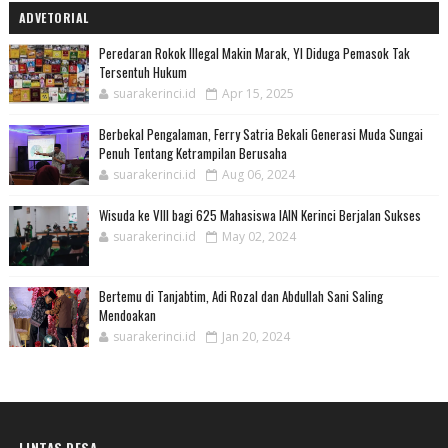
ADVETORIAL
Peredaran Rokok Illegal Makin Marak, YI Diduga Pemasok Tak
Tersentuh Hukum
suarakerinci.id
Apr 15, 2025
Berbekal Pengalaman, Ferry Satria Bekali Generasi Muda Sungai
Penuh Tentang Ketrampilan Berusaha
suarakerinci.id
Aug 06, 2024
Wisuda ke VIII bagi 625 Mahasiswa IAIN Kerinci Berjalan Sukses
suarakerinci.id
May 02, 2024
Bertemu di Tanjabtim, Adi Rozal dan Abdullah Sani Saling
Mendoakan
suarakerinci.id
Jan 20, 2024
LINTAS DESA