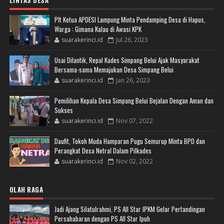
Plt Ketua APDESI Lampung Minta Pendamping Desa di Hapus,
Warga : Gimana Kalau di Awasi KPK
suarakerinci.id
Jul 26, 2023
Usai Dilantik, Repal Kades Simpang Belui Ajak Masyarakat
Bersama-sama Memajukan Desa Simpang Belui
suarakerinci.id
Jan 26, 2023
Pemilihan Kepala Desa Simpang Belui Bejalan Dengan Aman dan
Sukses
suarakerinci.id
Nov 07, 2022
Daufit, Tokoh Muda Hamparan Pugu Semurup Minta BPD dan
Perangkat Desa Netral Dalam Pilkades
suarakerinci.id
Nov 02, 2022
OLAH RAGA
Jadi Ajang Silatulrahmi, PS All Star IPKM Gelar Pertandingan
Persahabaran dengan PS All Star Ipuh