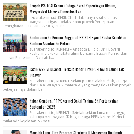
Proyek P3-TGAI Kerinci Diduga Sarat Kepentingan Oknum,
Masyarakat Merasa Dimanfaatkan
Suarakerinci.id, KERINCI – Tidak hanya soal kualitas
bangunan irigasi, pelaksanaan proyek Percepatan
Peningkatan Tata Guna Air Irigasi (P3...
Silaturahmi ke Kerinci, Anggota DPR RI H Syarif Pasha Serahkan
Bantuan Alsintan ke Petani
suarakerinci.id, KERINCI – Anggota DPR RI, Dr. H. Syarif
Fasha, melakukan silaturahmi bersama Bupati Kerinci dan
jajaran Pemerintah Daerah K...
Lagi BWSS VI Disorot, Terkait Honor TPM P3-TGAI di Jambi Tak
Dibayar
Suarakerinci.id, KERINCI- Selain permasalahan fisik, kinerja
dari Balai Wilayah Sumatera VI yang mengalokasikan proyek
pekerjaannya dalam be...
Kabar Gembira, PPPK Kerinci Bakal Terima SK Pertengahan
September 2025
Suarakerinci.id, KERINCI - Setelah sekian lama menunggu,
akhirnya pembagian SK bagi tenaga PPPK Kerinci Kerinci
mulai ada kejelasan. SK bagi...
Menolak Lupa, Tiga Program Strategis H Murasman Dinikmati