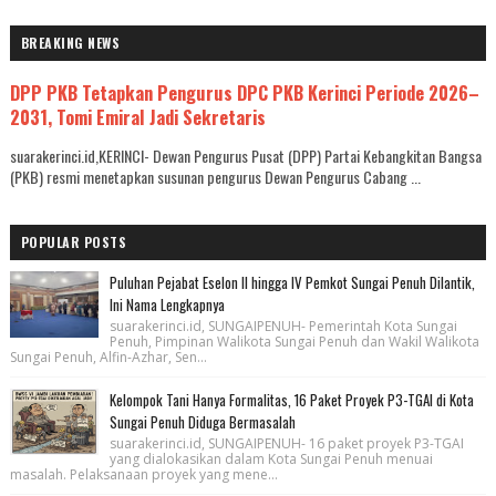
BREAKING NEWS
DPP PKB Tetapkan Pengurus DPC PKB Kerinci Periode 2026–
2031, Tomi Emiral Jadi Sekretaris
suarakerinci.id,KERINCI- Dewan Pengurus Pusat (DPP) Partai Kebangkitan Bangsa
(PKB) resmi menetapkan susunan pengurus Dewan Pengurus Cabang ...
POPULAR POSTS
Puluhan Pejabat Eselon II hingga IV Pemkot Sungai Penuh Dilantik,
Ini Nama Lengkapnya
suarakerinci.id, SUNGAIPENUH- Pemerintah Kota Sungai
Penuh, Pimpinan Walikota Sungai Penuh dan Wakil Walikota
Sungai Penuh, Alfin-Azhar, Sen...
Kelompok Tani Hanya Formalitas, 16 Paket Proyek P3-TGAI di Kota
Sungai Penuh Diduga Bermasalah
suarakerinci.id, SUNGAIPENUH- 16 paket proyek P3-TGAI
yang dialokasikan dalam Kota Sungai Penuh menuai
masalah. Pelaksanaan proyek yang mene...