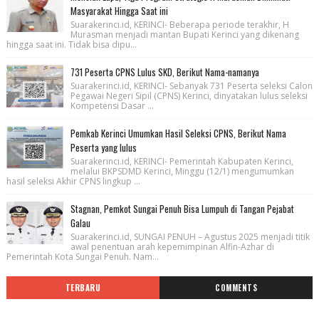
Masyarakat Hingga Saat ini
Suarakerinci.id, KERINCI- Beberapa periode terakhir, H
Murasman menjadi mantan Bupati Kerinci yang dikenang
hingga saat ini. Tidak bisa dipu...
731 Peserta CPNS Lulus SKD, Berikut Nama-namanya
Suarakerinci.id, KERINCI- Sebanyak 731 Peserta seleksi Calon
Pegawai Negeri Sipil (CPNS) Kerinci, dinyatakan lulus seleksi
Kompetensi Dasar ...
Pemkab Kerinci Umumkan Hasil Seleksi CPNS, Berikut Nama
Peserta yang lulus
Suarakerinci.id, KERINCI- Pemerintah Kabupaten Kerinci,
melalui BKPSDMD Kerinci, Minggu (12/1) mengumumkan
hasil seleksi Akhir CPNS lingkup ...
Stagnan, Pemkot Sungai Penuh Bisa Lumpuh di Tangan Pejabat
Galau
Suarakerinci.id, SUNGAI PENUH – Agustus 2025 menjadi titik
awal penentuan arah kepemimpinan Alfin-Azhar di
Pemerintah Kota Sungai Penuh. Nam...
TERBARU
COMMENTS