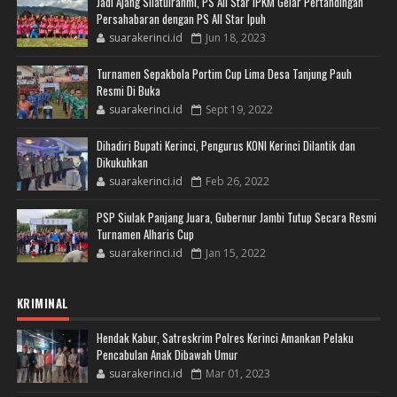
Jadi Ajang Silatulrahmi, PS All Star IPKM Gelar Pertandingan
Persahabaran dengan PS All Star Ipuh
suarakerinci.id
Jun 18, 2023
Turnamen Sepakbola Portim Cup Lima Desa Tanjung Pauh
Resmi Di Buka
suarakerinci.id
Sept 19, 2022
Dihadiri Bupati Kerinci, Pengurus KONI Kerinci Dilantik dan
Dikukuhkan
suarakerinci.id
Feb 26, 2022
PSP Siulak Panjang Juara, Gubernur Jambi Tutup Secara Resmi
Turnamen Alharis Cup
suarakerinci.id
Jan 15, 2022
KRIMINAL
Hendak Kabur, Satreskrim Polres Kerinci Amankan Pelaku
Pencabulan Anak Dibawah Umur
suarakerinci.id
Mar 01, 2023