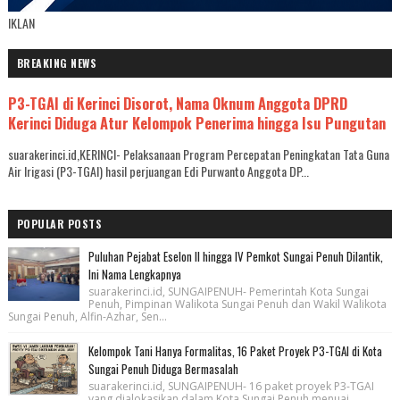
IKLAN
BREAKING NEWS
P3-TGAI di Kerinci Disorot, Nama Oknum Anggota DPRD
Kerinci Diduga Atur Kelompok Penerima hingga Isu Pungutan
suarakerinci.id,KERINCI- Pelaksanaan Program Percepatan Peningkatan Tata Guna
Air Irigasi (P3-TGAI) hasil perjuangan Edi Purwanto Anggota DP...
POPULAR POSTS
Puluhan Pejabat Eselon II hingga IV Pemkot Sungai Penuh Dilantik,
Ini Nama Lengkapnya
suarakerinci.id, SUNGAIPENUH- Pemerintah Kota Sungai
Penuh, Pimpinan Walikota Sungai Penuh dan Wakil Walikota
Sungai Penuh, Alfin-Azhar, Sen...
Kelompok Tani Hanya Formalitas, 16 Paket Proyek P3-TGAI di Kota
Sungai Penuh Diduga Bermasalah
suarakerinci.id, SUNGAIPENUH- 16 paket proyek P3-TGAI
yang dialokasikan dalam Kota Sungai Penuh menuai