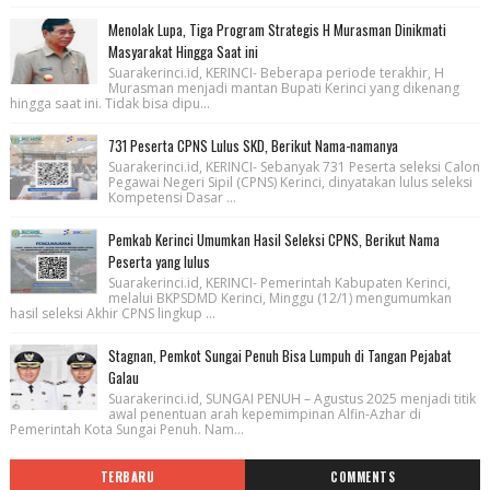
Menolak Lupa, Tiga Program Strategis H Murasman Dinikmati
Masyarakat Hingga Saat ini
Suarakerinci.id, KERINCI- Beberapa periode terakhir, H
Murasman menjadi mantan Bupati Kerinci yang dikenang
hingga saat ini. Tidak bisa dipu...
731 Peserta CPNS Lulus SKD, Berikut Nama-namanya
Suarakerinci.id, KERINCI- Sebanyak 731 Peserta seleksi Calon
Pegawai Negeri Sipil (CPNS) Kerinci, dinyatakan lulus seleksi
Kompetensi Dasar ...
Pemkab Kerinci Umumkan Hasil Seleksi CPNS, Berikut Nama
Peserta yang lulus
Suarakerinci.id, KERINCI- Pemerintah Kabupaten Kerinci,
melalui BKPSDMD Kerinci, Minggu (12/1) mengumumkan
hasil seleksi Akhir CPNS lingkup ...
Stagnan, Pemkot Sungai Penuh Bisa Lumpuh di Tangan Pejabat
Galau
Suarakerinci.id, SUNGAI PENUH – Agustus 2025 menjadi titik
awal penentuan arah kepemimpinan Alfin-Azhar di
Pemerintah Kota Sungai Penuh. Nam...
TERBARU
COMMENTS