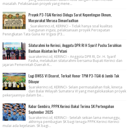
masalah. Pelaksanaan proyek yang mene...
Proyek P3-TGAI Kerinci Diduga Sarat Kepentingan Oknum,
Masyarakat Merasa Dimanfaatkan
Suarakerinci.id, KERINCI – Tidak hanya soal kualitas
bangunan irigasi, pelaksanaan proyek Percepatan
Peningkatan Tata Guna Air Irigasi (P3...
Silaturahmi ke Kerinci, Anggota DPR RI H Syarif Pasha Serahkan
Bantuan Alsintan ke Petani
suarakerinci.id, KERINCI – Anggota DPR RI, Dr. H. Syarif
Fasha, melakukan silaturahmi bersama Bupati Kerinci dan
jajaran Pemerintah Daerah K...
Lagi BWSS VI Disorot, Terkait Honor TPM P3-TGAI di Jambi Tak
Dibayar
Suarakerinci.id, KERINCI- Selain permasalahan fisik, kinerja
dari Balai Wilayah Sumatera VI yang mengalokasikan proyek
pekerjaannya dalam be...
Kabar Gembira, PPPK Kerinci Bakal Terima SK Pertengahan
September 2025
Suarakerinci.id, KERINCI - Setelah sekian lama menunggu,
akhirnya pembagian SK bagi tenaga PPPK Kerinci Kerinci
mulai ada kejelasan. SK bagi...