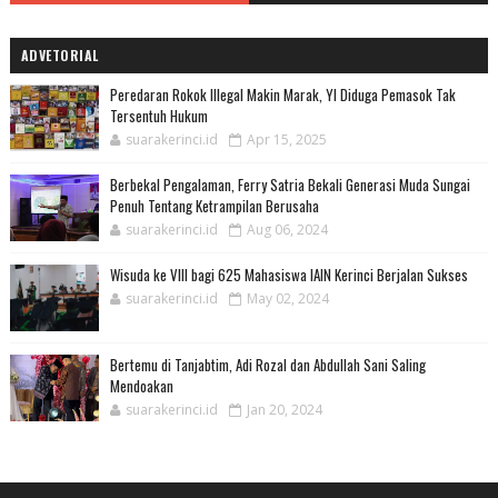
ADVETORIAL
Peredaran Rokok Illegal Makin Marak, YI Diduga Pemasok Tak
Tersentuh Hukum
suarakerinci.id
Apr 15, 2025
Berbekal Pengalaman, Ferry Satria Bekali Generasi Muda Sungai
Penuh Tentang Ketrampilan Berusaha
suarakerinci.id
Aug 06, 2024
Wisuda ke VIII bagi 625 Mahasiswa IAIN Kerinci Berjalan Sukses
suarakerinci.id
May 02, 2024
Bertemu di Tanjabtim, Adi Rozal dan Abdullah Sani Saling
Mendoakan
suarakerinci.id
Jan 20, 2024