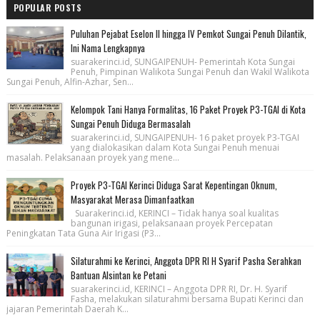
POPULAR POSTS
Puluhan Pejabat Eselon II hingga IV Pemkot Sungai Penuh Dilantik,
Ini Nama Lengkapnya
suarakerinci.id, SUNGAIPENUH- Pemerintah Kota Sungai
Penuh, Pimpinan Walikota Sungai Penuh dan Wakil Walikota
Sungai Penuh, Alfin-Azhar, Sen...
Kelompok Tani Hanya Formalitas, 16 Paket Proyek P3-TGAI di Kota
Sungai Penuh Diduga Bermasalah
suarakerinci.id, SUNGAIPENUH- 16 paket proyek P3-TGAI
yang dialokasikan dalam Kota Sungai Penuh menuai
masalah. Pelaksanaan proyek yang mene...
Proyek P3-TGAI Kerinci Diduga Sarat Kepentingan Oknum,
Masyarakat Merasa Dimanfaatkan
Suarakerinci.id, KERINCI – Tidak hanya soal kualitas
bangunan irigasi, pelaksanaan proyek Percepatan
Peningkatan Tata Guna Air Irigasi (P3...
Silaturahmi ke Kerinci, Anggota DPR RI H Syarif Pasha Serahkan
Bantuan Alsintan ke Petani
suarakerinci.id, KERINCI – Anggota DPR RI, Dr. H. Syarif
Fasha, melakukan silaturahmi bersama Bupati Kerinci dan
jajaran Pemerintah Daerah K...