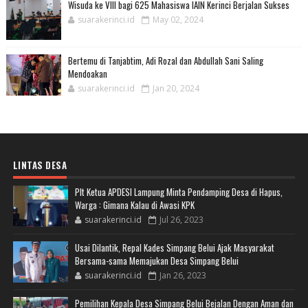
Wisuda ke VIII bagi 625 Mahasiswa IAIN Kerinci Berjalan Sukses
suarakerinci.id
May 02, 2024
Bertemu di Tanjabtim, Adi Rozal dan Abdullah Sani Saling
Mendoakan
suarakerinci.id
Jan 20, 2024
LINTAS DESA
Plt Ketua APDESI Lampung Minta Pendamping Desa di Hapus,
Warga : Gimana Kalau di Awasi KPK
suarakerinci.id
Jul 26, 2023
Usai Dilantik, Repal Kades Simpang Belui Ajak Masyarakat
Bersama-sama Memajukan Desa Simpang Belui
suarakerinci.id
Jan 26, 2023
Pemilihan Kepala Desa Simpang Belui Bejalan Dengan Aman dan