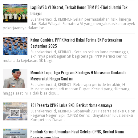
Lagi BWSS VI Disorot, Terkait Honor TPM P3-TGAI di Jambi Tak
Dibayar
Suarakerinci.id, KERINCI- Selain permasalahan fisik, kinerja
dari Balai Wilayah Sumatera VI yang mengalokasikan proyek
pekerjaannya dalam be...
Kabar Gembira, PPPK Kerinci Bakal Terima SK Pertengahan
September 2025
Suarakerinci.id, KERINCI - Setelah sekian lama menunggu,
akhirnya pembagian SK bagi tenaga PPPK Kerinci Kerinci
mulai ada kejelasan. SK bagi...
Menolak Lupa, Tiga Program Strategis H Murasman Dinikmati
Masyarakat Hingga Saat ini
Suarakerinci.id, KERINCI- Beberapa periode terakhir, H
Murasman menjadi mantan Bupati Kerinci yang dikenang
hingga saat ini. Tidak bisa dipu...
731 Peserta CPNS Lulus SKD, Berikut Nama-namanya
Suarakerinci.id, KERINCI- Sebanyak 731 Peserta seleksi Calon
Pegawai Negeri Sipil (CPNS) Kerinci, dinyatakan lulus seleksi
Kompetensi Dasar ...
Pemkab Kerinci Umumkan Hasil Seleksi CPNS, Berikut Nama
Peserta yang lulus