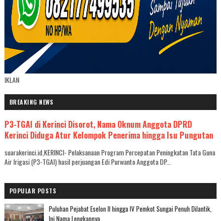
IKLAN
BREAKING NEWS
P3-TGAI di Kerinci Disorot, Nama Oknum Anggota DPRD
Kerinci Diduga Atur Kelompok Penerima hingga Isu Pungutan
suarakerinci.id,KERINCI- Pelaksanaan Program Percepatan Peningkatan Tata Guna
Air Irigasi (P3-TGAI) hasil perjuangan Edi Purwanto Anggota DP...
POPULAR POSTS
Puluhan Pejabat Eselon II hingga IV Pemkot Sungai Penuh Dilantik,
Ini Nama Lengkapnya