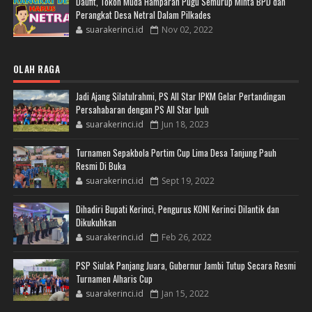
Daufit, Tokoh Muda Hamparan Pugu Semurup Minta BPD dan
Perangkat Desa Netral Dalam Pilkades
suarakerinci.id
Nov 02, 2022
OLAH RAGA
Jadi Ajang Silatulrahmi, PS All Star IPKM Gelar Pertandingan
Persahabaran dengan PS All Star Ipuh
suarakerinci.id
Jun 18, 2023
Turnamen Sepakbola Portim Cup Lima Desa Tanjung Pauh
Resmi Di Buka
suarakerinci.id
Sept 19, 2022
Dihadiri Bupati Kerinci, Pengurus KONI Kerinci Dilantik dan
Dikukuhkan
suarakerinci.id
Feb 26, 2022
PSP Siulak Panjang Juara, Gubernur Jambi Tutup Secara Resmi
Turnamen Alharis Cup
suarakerinci.id
Jan 15, 2022