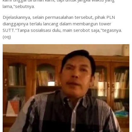
lama,"sebutnya.
Dijelaskannya, selain permasalahan tersebut, pihak PLN
dianggapnya terlalu lancang dalam membangun tower
SUTT."Tanpa sosialisasi dulu, main serobot saja,"tegasnya.
(oq)