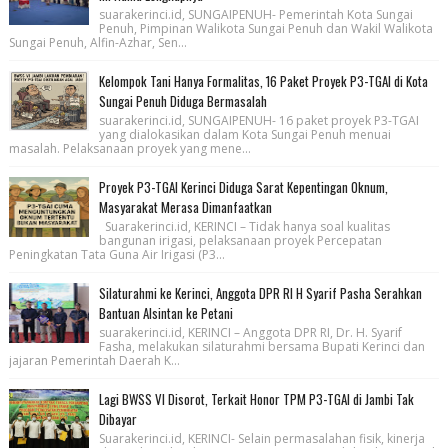
suarakerinci.id, SUNGAIPENUH- Pemerintah Kota Sungai
Penuh, Pimpinan Walikota Sungai Penuh dan Wakil Walikota
Sungai Penuh, Alfin-Azhar, Sen...
Kelompok Tani Hanya Formalitas, 16 Paket Proyek P3-TGAI di Kota
Sungai Penuh Diduga Bermasalah
suarakerinci.id, SUNGAIPENUH- 16 paket proyek P3-TGAI
yang dialokasikan dalam Kota Sungai Penuh menuai
masalah. Pelaksanaan proyek yang mene...
Proyek P3-TGAI Kerinci Diduga Sarat Kepentingan Oknum,
Masyarakat Merasa Dimanfaatkan
Suarakerinci.id, KERINCI – Tidak hanya soal kualitas
bangunan irigasi, pelaksanaan proyek Percepatan
Peningkatan Tata Guna Air Irigasi (P3...
Silaturahmi ke Kerinci, Anggota DPR RI H Syarif Pasha Serahkan
Bantuan Alsintan ke Petani
suarakerinci.id, KERINCI – Anggota DPR RI, Dr. H. Syarif
Fasha, melakukan silaturahmi bersama Bupati Kerinci dan
jajaran Pemerintah Daerah K...
Lagi BWSS VI Disorot, Terkait Honor TPM P3-TGAI di Jambi Tak
Dibayar
Suarakerinci.id, KERINCI- Selain permasalahan fisik, kinerja