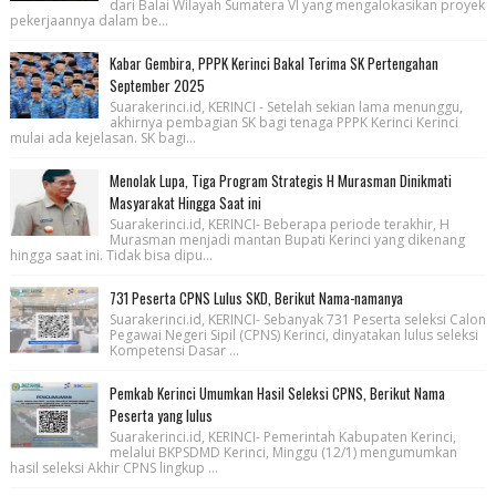
dari Balai Wilayah Sumatera VI yang mengalokasikan proyek
pekerjaannya dalam be...
Kabar Gembira, PPPK Kerinci Bakal Terima SK Pertengahan
September 2025
Suarakerinci.id, KERINCI - Setelah sekian lama menunggu,
akhirnya pembagian SK bagi tenaga PPPK Kerinci Kerinci
mulai ada kejelasan. SK bagi...
Menolak Lupa, Tiga Program Strategis H Murasman Dinikmati
Masyarakat Hingga Saat ini
Suarakerinci.id, KERINCI- Beberapa periode terakhir, H
Murasman menjadi mantan Bupati Kerinci yang dikenang
hingga saat ini. Tidak bisa dipu...
731 Peserta CPNS Lulus SKD, Berikut Nama-namanya
Suarakerinci.id, KERINCI- Sebanyak 731 Peserta seleksi Calon
Pegawai Negeri Sipil (CPNS) Kerinci, dinyatakan lulus seleksi
Kompetensi Dasar ...
Pemkab Kerinci Umumkan Hasil Seleksi CPNS, Berikut Nama
Peserta yang lulus
Suarakerinci.id, KERINCI- Pemerintah Kabupaten Kerinci,
melalui BKPSDMD Kerinci, Minggu (12/1) mengumumkan
hasil seleksi Akhir CPNS lingkup ...