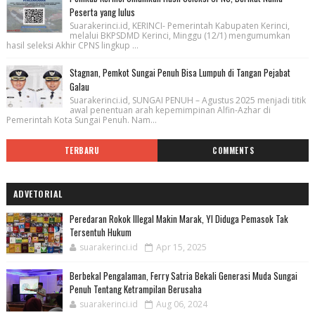
Peserta yang lulus
Suarakerinci.id, KERINCI- Pemerintah Kabupaten Kerinci,
melalui BKPSDMD Kerinci, Minggu (12/1) mengumumkan
hasil seleksi Akhir CPNS lingkup ...
Stagnan, Pemkot Sungai Penuh Bisa Lumpuh di Tangan Pejabat
Galau
Suarakerinci.id, SUNGAI PENUH – Agustus 2025 menjadi titik
awal penentuan arah kepemimpinan Alfin-Azhar di
Pemerintah Kota Sungai Penuh. Nam...
TERBARU
COMMENTS
ADVETORIAL
Peredaran Rokok Illegal Makin Marak, YI Diduga Pemasok Tak
Tersentuh Hukum
suarakerinci.id
Apr 15, 2025
Berbekal Pengalaman, Ferry Satria Bekali Generasi Muda Sungai
Penuh Tentang Ketrampilan Berusaha
suarakerinci.id
Aug 06, 2024