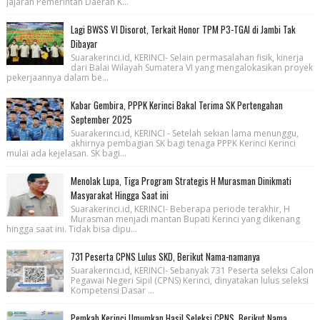
jajaran Pemerintah Daerah K...
Lagi BWSS VI Disorot, Terkait Honor TPM P3-TGAI di Jambi Tak
Dibayar
Suarakerinci.id, KERINCI- Selain permasalahan fisik, kinerja
dari Balai Wilayah Sumatera VI yang mengalokasikan proyek
pekerjaannya dalam be...
Kabar Gembira, PPPK Kerinci Bakal Terima SK Pertengahan
September 2025
Suarakerinci.id, KERINCI - Setelah sekian lama menunggu,
akhirnya pembagian SK bagi tenaga PPPK Kerinci Kerinci
mulai ada kejelasan. SK bagi...
Menolak Lupa, Tiga Program Strategis H Murasman Dinikmati
Masyarakat Hingga Saat ini
Suarakerinci.id, KERINCI- Beberapa periode terakhir, H
Murasman menjadi mantan Bupati Kerinci yang dikenang
hingga saat ini. Tidak bisa dipu...
731 Peserta CPNS Lulus SKD, Berikut Nama-namanya
Suarakerinci.id, KERINCI- Sebanyak 731 Peserta seleksi Calon
Pegawai Negeri Sipil (CPNS) Kerinci, dinyatakan lulus seleksi
Kompetensi Dasar ...
Pemkab Kerinci Umumkan Hasil Seleksi CPNS, Berikut Nama