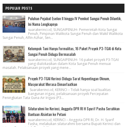
POPULAR POSTS
Puluhan Pejabat Eselon II hingga IV Pemkot Sungai Penuh Dilantik,
Ini Nama Lengkapnya
suarakerinci.id, SUNGAIPENUH- Pemerintah Kota Sungai
Penuh, Pimpinan Walikota Sungai Penuh dan Wakil Walikota
Sungai Penuh, Alfin-Azhar, Sen...
Kelompok Tani Hanya Formalitas, 16 Paket Proyek P3-TGAI di Kota
Sungai Penuh Diduga Bermasalah
suarakerinci.id, SUNGAIPENUH- 16 paket proyek P3-TGAI
yang dialokasikan dalam Kota Sungai Penuh menuai
masalah. Pelaksanaan proyek yang mene...
Proyek P3-TGAI Kerinci Diduga Sarat Kepentingan Oknum,
Masyarakat Merasa Dimanfaatkan
Suarakerinci.id, KERINCI – Tidak hanya soal kualitas
bangunan irigasi, pelaksanaan proyek Percepatan
Peningkatan Tata Guna Air Irigasi (P3...
Silaturahmi ke Kerinci, Anggota DPR RI H Syarif Pasha Serahkan
Bantuan Alsintan ke Petani
suarakerinci.id, KERINCI – Anggota DPR RI, Dr. H. Syarif
Fasha, melakukan silaturahmi bersama Bupati Kerinci dan