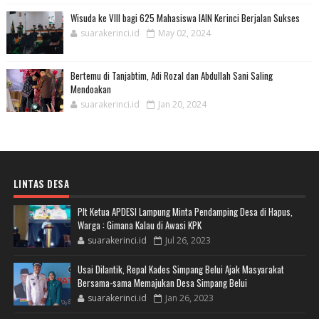
Wisuda ke VIII bagi 625 Mahasiswa IAIN Kerinci Berjalan Sukses
suarakerinci.id
May 02, 2024
Bertemu di Tanjabtim, Adi Rozal dan Abdullah Sani Saling
Mendoakan
suarakerinci.id
Jan 20, 2024
LINTAS DESA
Plt Ketua APDESI Lampung Minta Pendamping Desa di Hapus,
Warga : Gimana Kalau di Awasi KPK
suarakerinci.id
Jul 26, 2023
Usai Dilantik, Repal Kades Simpang Belui Ajak Masyarakat
Bersama-sama Memajukan Desa Simpang Belui
suarakerinci.id
Jan 26, 2023