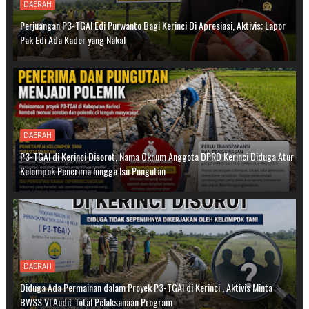
DAERAH
Perjuangan P3-TGAI Edi Purwanto Bagi Kerinci Di Apresiasi, Aktivis; Lapor
Pak Edi Ada Kader yang Nakal
DAERAH
P3-TGAI di Kerinci Disorot, Nama Oknum Anggota DPRD Kerinci Diduga Atur
Kelompok Penerima hingga Isu Pungutan
DAERAH
Diduga Ada Permainan dalam Proyek P3-TGAI di Kerinci , Aktivis Minta
BWSS VI Audit Total Pelaksanaan Program