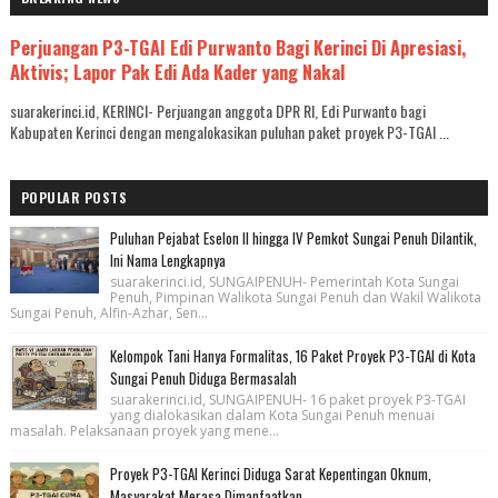
Perjuangan P3-TGAI Edi Purwanto Bagi Kerinci Di Apresiasi,
Aktivis; Lapor Pak Edi Ada Kader yang Nakal
suarakerinci.id, KERINCI- Perjuangan anggota DPR RI, Edi Purwanto bagi
Kabupaten Kerinci dengan mengalokasikan puluhan paket proyek P3-TGAI ...
POPULAR POSTS
Puluhan Pejabat Eselon II hingga IV Pemkot Sungai Penuh Dilantik,
Ini Nama Lengkapnya
suarakerinci.id, SUNGAIPENUH- Pemerintah Kota Sungai
Penuh, Pimpinan Walikota Sungai Penuh dan Wakil Walikota
Sungai Penuh, Alfin-Azhar, Sen...
Kelompok Tani Hanya Formalitas, 16 Paket Proyek P3-TGAI di Kota
Sungai Penuh Diduga Bermasalah
suarakerinci.id, SUNGAIPENUH- 16 paket proyek P3-TGAI
yang dialokasikan dalam Kota Sungai Penuh menuai
masalah. Pelaksanaan proyek yang mene...
Proyek P3-TGAI Kerinci Diduga Sarat Kepentingan Oknum,
Masyarakat Merasa Dimanfaatkan