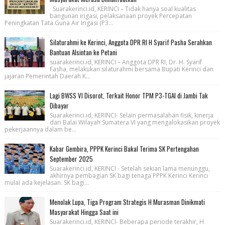
Suarakerinci.id, KERINCI – Tidak hanya soal kualitas
bangunan irigasi, pelaksanaan proyek Percepatan
Peningkatan Tata Guna Air Irigasi (P3...
Silaturahmi ke Kerinci, Anggota DPR RI H Syarif Pasha Serahkan
Bantuan Alsintan ke Petani
suarakerinci.id, KERINCI – Anggota DPR RI, Dr. H. Syarif
Fasha, melakukan silaturahmi bersama Bupati Kerinci dan
jajaran Pemerintah Daerah K...
Lagi BWSS VI Disorot, Terkait Honor TPM P3-TGAI di Jambi Tak
Dibayar
Suarakerinci.id, KERINCI- Selain permasalahan fisik, kinerja
dari Balai Wilayah Sumatera VI yang mengalokasikan proyek
pekerjaannya dalam be...
Kabar Gembira, PPPK Kerinci Bakal Terima SK Pertengahan
September 2025
Suarakerinci.id, KERINCI - Setelah sekian lama menunggu,
akhirnya pembagian SK bagi tenaga PPPK Kerinci Kerinci
mulai ada kejelasan. SK bagi...
Menolak Lupa, Tiga Program Strategis H Murasman Dinikmati
Masyarakat Hingga Saat ini
Suarakerinci.id, KERINCI- Beberapa periode terakhir, H