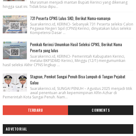
Murasman menjadi mantan Bupati Kerinci yang dikenang
hingga saat ini. Tidak bisa dipu...
731 Peserta CPNS Lulus SKD, Berikut Nama-namanya
Suarakerinci.id, KERINCI- Sebanyak 731 Peserta seleksi Calon
Pegawai Negeri Sipil (CPNS) Kerinci, dinyatakan lulus seleksi
Kompetensi Dasar ...
Pemkab Kerinci Umumkan Hasil Seleksi CPNS, Berikut Nama
Peserta yang lulus
Suarakerinci.id, KERINCI- Pemerintah Kabupaten Kerinci,
melalui BKPSDMD Kerinci, Minggu (12/1) mengumumkan
hasil seleksi Akhir CPNS lingkup ...
Stagnan, Pemkot Sungai Penuh Bisa Lumpuh di Tangan Pejabat
Galau
Suarakerinci.id, SUNGAI PENUH – Agustus 2025 menjadi titik
awal penentuan arah kepemimpinan Alfin-Azhar di
Pemerintah Kota Sungai Penuh. Nam...
TERBARU
COMMENTS
ADVETORIAL