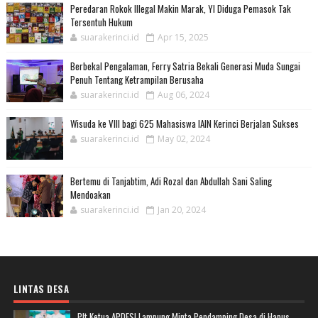
Peredaran Rokok Illegal Makin Marak, YI Diduga Pemasok Tak
Tersentuh Hukum
suarakerinci.id
Apr 15, 2025
Berbekal Pengalaman, Ferry Satria Bekali Generasi Muda Sungai
Penuh Tentang Ketrampilan Berusaha
suarakerinci.id
Aug 06, 2024
Wisuda ke VIII bagi 625 Mahasiswa IAIN Kerinci Berjalan Sukses
suarakerinci.id
May 02, 2024
Bertemu di Tanjabtim, Adi Rozal dan Abdullah Sani Saling
Mendoakan
suarakerinci.id
Jan 20, 2024
LINTAS DESA
Plt Ketua APDESI Lampung Minta Pendamping Desa di Hapus,