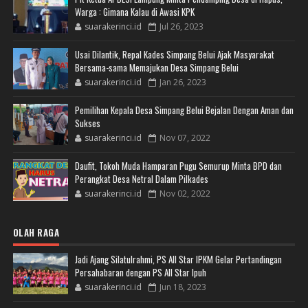
Warga : Gimana Kalau di Awasi KPK
suarakerinci.id
Jul 26, 2023
Usai Dilantik, Repal Kades Simpang Belui Ajak Masyarakat
Bersama-sama Memajukan Desa Simpang Belui
suarakerinci.id
Jan 26, 2023
Pemilihan Kepala Desa Simpang Belui Bejalan Dengan Aman dan
Sukses
suarakerinci.id
Nov 07, 2022
Daufit, Tokoh Muda Hamparan Pugu Semurup Minta BPD dan
Perangkat Desa Netral Dalam Pilkades
suarakerinci.id
Nov 02, 2022
OLAH RAGA
Jadi Ajang Silatulrahmi, PS All Star IPKM Gelar Pertandingan
Persahabaran dengan PS All Star Ipuh
suarakerinci.id
Jun 18, 2023