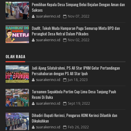
Pemilihan Kepala Desa Simpang Belui Bejalan Dengan Aman dan
Sukses
suarakerinci.id
Nov 07, 2022
Daufit, Tokoh Muda Hamparan Pugu Semurup Minta BPD dan
Perangkat Desa Netral Dalam Pilkades
suarakerinci.id
Nov 02, 2022
OLAH RAGA
Jadi Ajang Silatulrahmi, PS All Star IPKM Gelar Pertandingan
Persahabaran dengan PS All Star Ipuh
suarakerinci.id
Jun 18, 2023
Turnamen Sepakbola Portim Cup Lima Desa Tanjung Pauh
Resmi Di Buka
suarakerinci.id
Sept 19, 2022
Dihadiri Bupati Kerinci, Pengurus KONI Kerinci Dilantik dan
Dikukuhkan
suarakerinci.id
Feb 26, 2022