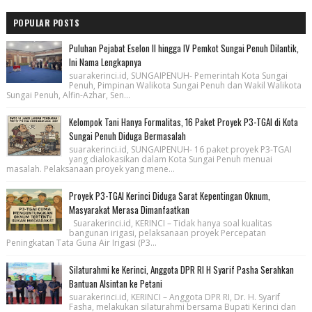
POPULAR POSTS
Puluhan Pejabat Eselon II hingga IV Pemkot Sungai Penuh Dilantik,
Ini Nama Lengkapnya
suarakerinci.id, SUNGAIPENUH- Pemerintah Kota Sungai
Penuh, Pimpinan Walikota Sungai Penuh dan Wakil Walikota
Sungai Penuh, Alfin-Azhar, Sen...
Kelompok Tani Hanya Formalitas, 16 Paket Proyek P3-TGAI di Kota
Sungai Penuh Diduga Bermasalah
suarakerinci.id, SUNGAIPENUH- 16 paket proyek P3-TGAI
yang dialokasikan dalam Kota Sungai Penuh menuai
masalah. Pelaksanaan proyek yang mene...
Proyek P3-TGAI Kerinci Diduga Sarat Kepentingan Oknum,
Masyarakat Merasa Dimanfaatkan
Suarakerinci.id, KERINCI – Tidak hanya soal kualitas
bangunan irigasi, pelaksanaan proyek Percepatan
Peningkatan Tata Guna Air Irigasi (P3...
Silaturahmi ke Kerinci, Anggota DPR RI H Syarif Pasha Serahkan
Bantuan Alsintan ke Petani
suarakerinci.id, KERINCI – Anggota DPR RI, Dr. H. Syarif
Fasha, melakukan silaturahmi bersama Bupati Kerinci dan