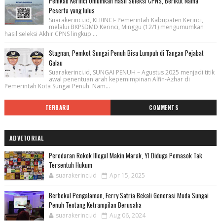
Pemkab Kerinci Umumkan Hasil Seleksi CPNS, Berikut Nama
Peserta yang lulus
Suarakerinci.id, KERINCI- Pemerintah Kabupaten Kerinci,
melalui BKPSDMD Kerinci, Minggu (12/1) mengumumkan
hasil seleksi Akhir CPNS lingkup ...
Stagnan, Pemkot Sungai Penuh Bisa Lumpuh di Tangan Pejabat
Galau
Suarakerinci.id, SUNGAI PENUH – Agustus 2025 menjadi titik
awal penentuan arah kepemimpinan Alfin-Azhar di
Pemerintah Kota Sungai Penuh. Nam...
TERBARU
COMMENTS
ADVETORIAL
Peredaran Rokok Illegal Makin Marak, YI Diduga Pemasok Tak
Tersentuh Hukum
suarakerinci.id
Apr 15, 2025
Berbekal Pengalaman, Ferry Satria Bekali Generasi Muda Sungai
Penuh Tentang Ketrampilan Berusaha
suarakerinci.id
Aug 06, 2024