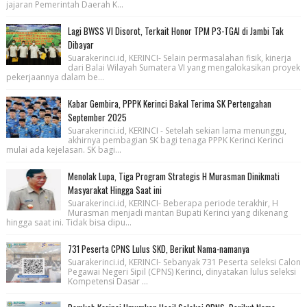
jajaran Pemerintah Daerah K...
Lagi BWSS VI Disorot, Terkait Honor TPM P3-TGAI di Jambi Tak
Dibayar
Suarakerinci.id, KERINCI- Selain permasalahan fisik, kinerja
dari Balai Wilayah Sumatera VI yang mengalokasikan proyek
pekerjaannya dalam be...
Kabar Gembira, PPPK Kerinci Bakal Terima SK Pertengahan
September 2025
Suarakerinci.id, KERINCI - Setelah sekian lama menunggu,
akhirnya pembagian SK bagi tenaga PPPK Kerinci Kerinci
mulai ada kejelasan. SK bagi...
Menolak Lupa, Tiga Program Strategis H Murasman Dinikmati
Masyarakat Hingga Saat ini
Suarakerinci.id, KERINCI- Beberapa periode terakhir, H
Murasman menjadi mantan Bupati Kerinci yang dikenang
hingga saat ini. Tidak bisa dipu...
731 Peserta CPNS Lulus SKD, Berikut Nama-namanya
Suarakerinci.id, KERINCI- Sebanyak 731 Peserta seleksi Calon
Pegawai Negeri Sipil (CPNS) Kerinci, dinyatakan lulus seleksi
Kompetensi Dasar ...