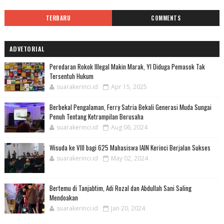
TERBARU
COMMENTS
ADVETORIAL
Peredaran Rokok Illegal Makin Marak, YI Diduga Pemasok Tak
Tersentuh Hukum
suarakerinci.id
Apr 15, 2025
Berbekal Pengalaman, Ferry Satria Bekali Generasi Muda Sungai
Penuh Tentang Ketrampilan Berusaha
suarakerinci.id
Aug 06, 2024
Wisuda ke VIII bagi 625 Mahasiswa IAIN Kerinci Berjalan Sukses
suarakerinci.id
May 02, 2024
Bertemu di Tanjabtim, Adi Rozal dan Abdullah Sani Saling
Mendoakan
suarakerinci.id
Jan 20, 2024