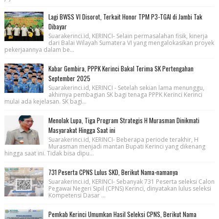
Lagi BWSS VI Disorot, Terkait Honor TPM P3-TGAI di Jambi Tak
Dibayar
Suarakerinci.id, KERINCI- Selain permasalahan fisik, kinerja
dari Balai Wilayah Sumatera VI yang mengalokasikan proyek
pekerjaannya dalam be...
Kabar Gembira, PPPK Kerinci Bakal Terima SK Pertengahan
September 2025
Suarakerinci.id, KERINCI - Setelah sekian lama menunggu,
akhirnya pembagian SK bagi tenaga PPPK Kerinci Kerinci
mulai ada kejelasan. SK bagi...
Menolak Lupa, Tiga Program Strategis H Murasman Dinikmati
Masyarakat Hingga Saat ini
Suarakerinci.id, KERINCI- Beberapa periode terakhir, H
Murasman menjadi mantan Bupati Kerinci yang dikenang
hingga saat ini. Tidak bisa dipu...
731 Peserta CPNS Lulus SKD, Berikut Nama-namanya
Suarakerinci.id, KERINCI- Sebanyak 731 Peserta seleksi Calon
Pegawai Negeri Sipil (CPNS) Kerinci, dinyatakan lulus seleksi
Kompetensi Dasar ...
Pemkab Kerinci Umumkan Hasil Seleksi CPNS, Berikut Nama