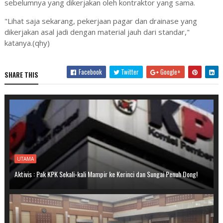
sebelumnya yang dikerjakan oleh kontraktor yang sama.
"Lihat saja sekarang, pekerjaan pagar dan drainase yang
dikerjakan asal jadi dengan material jauh dari standar,"
katanya.(qhy)
Facebook
Twitter
Google+
SHARE THIS
UTAMA
Aktivis : Pak KPK Sekali-kali Mampir ke Kerinci dan Sungai Penuh Dong!