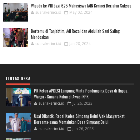
Wisuda ke VIII bagi 625 Mahasiswa IAIN Kerinci Berjalan Sukses
suarakerinci.id
May 02, 2024
Bertemu di Tanjabtim, Adi Rozal dan Abdullah Sani Saling
Mendoakan
suarakerinci.id
Jan 20, 2024
LINTAS DESA
Plt Ketua APDESI Lampung Minta Pendamping Desa di Hapus,
Warga : Gimana Kalau di Awasi KPK
suarakerinci.id
Jul 26, 2023
Usai Dilantik, Repal Kades Simpang Belui Ajak Masyarakat
Bersama-sama Memajukan Desa Simpang Belui
suarakerinci.id
Jan 26, 2023