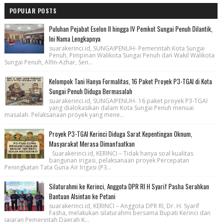
POPULAR POSTS
Puluhan Pejabat Eselon II hingga IV Pemkot Sungai Penuh Dilantik,
Ini Nama Lengkapnya
suarakerinci.id, SUNGAIPENUH- Pemerintah Kota Sungai
Penuh, Pimpinan Walikota Sungai Penuh dan Wakil Walikota
Sungai Penuh, Alfin-Azhar, Sen...
Kelompok Tani Hanya Formalitas, 16 Paket Proyek P3-TGAI di Kota
Sungai Penuh Diduga Bermasalah
suarakerinci.id, SUNGAIPENUH- 16 paket proyek P3-TGAI
yang dialokasikan dalam Kota Sungai Penuh menuai
masalah. Pelaksanaan proyek yang mene...
Proyek P3-TGAI Kerinci Diduga Sarat Kepentingan Oknum,
Masyarakat Merasa Dimanfaatkan
Suarakerinci.id, KERINCI – Tidak hanya soal kualitas
bangunan irigasi, pelaksanaan proyek Percepatan
Peningkatan Tata Guna Air Irigasi (P3...
Silaturahmi ke Kerinci, Anggota DPR RI H Syarif Pasha Serahkan
Bantuan Alsintan ke Petani
suarakerinci.id, KERINCI – Anggota DPR RI, Dr. H. Syarif
Fasha, melakukan silaturahmi bersama Bupati Kerinci dan
jajaran Pemerintah Daerah K...