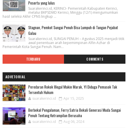
Peserta yang lulus
Suarakerinci.id, KERINCI- Pemerintah Kabupaten Kerinci,
melalui BKPSDMD Kerinci, Minggu (12/1) mengumumkan
hasil seleksi Akhir CPNS lingkup ...
Stagnan, Pemkot Sungai Penuh Bisa Lumpuh di Tangan Pejabat
Galau
Suarakerinci.id, SUNGAI PENUH – Agustus 2025 menjadi titik
awal penentuan arah kepemimpinan Alfin-Azhar di
Pemerintah Kota Sungai Penuh. Nam...
TERBARU
COMMENTS
ADVETORIAL
Peredaran Rokok Illegal Makin Marak, YI Diduga Pemasok Tak
Tersentuh Hukum
suarakerinci.id
Apr 15, 2025
Berbekal Pengalaman, Ferry Satria Bekali Generasi Muda Sungai
Penuh Tentang Ketrampilan Berusaha
suarakerinci.id
Aug 06, 2024