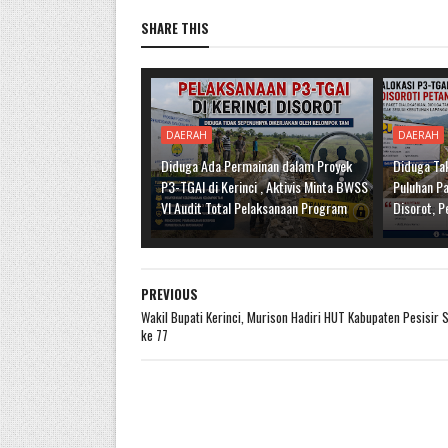
SHARE THIS
DAERAH
DAERAH
Diduga Ada Permainan dalam Proyek
Diduga Tak
P3-TGAI di Kerinci , Aktivis Minta BWSS
Puluhan Pa
VI Audit Total Pelaksanaan Program
Disorot, P
PREVIOUS
Wakil Bupati Kerinci, Murison Hadiri HUT Kabupaten Pesisir 
ke 77