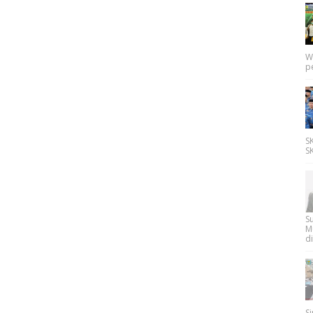
W
p
SK
SK
Su
M
di
Si