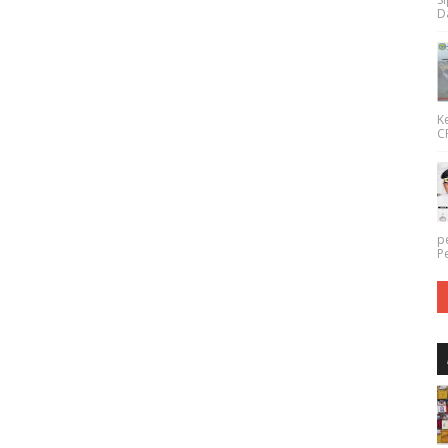
Da
K
CP
p
P