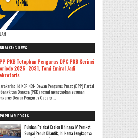
KLAN
BREAKING NEWS
PP PKB Tetapkan Pengurus DPC PKB Kerinci
eriode 2026–2031, Tomi Emiral Jadi
ekretaris
arakerinci.id,KERINCI- Dewan Pengurus Pusat (DPP) Partai
ebangkitan Bangsa (PKB) resmi menetapkan susunan
ngurus Dewan Pengurus Cabang ...
POPULAR POSTS
Puluhan Pejabat Eselon II hingga IV Pemkot
Sungai Penuh Dilantik, Ini Nama Lengkapnya