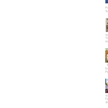
P
Su
s
T
m
Su
b
Pe
su
F
d