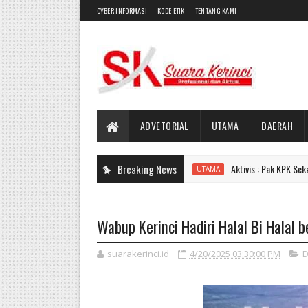
CYBER INFORMASI
KODE ETIK
TENTANG KAMI
ADVETORIAL
UTAMA
DAERAH
Breaking News
Aktivis : Pak KPK Sekali-kali Mamp
UTAMA
Wabup Kerinci Hadiri Halal Bi Halal
suarakerinci.id
4/20/2025 03:30:00 PM
D