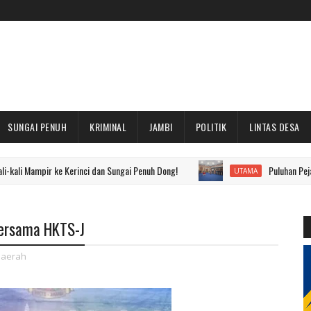
SUNGAI PENUH
KRIMINAL
JAMBI
POLITIK
LINTAS DESA
ir ke Kerinci dan Sungai Penuh Dong!
Puluhan Pejabat Eselon II
UTAMA
 bersama HKTS-J
aerah