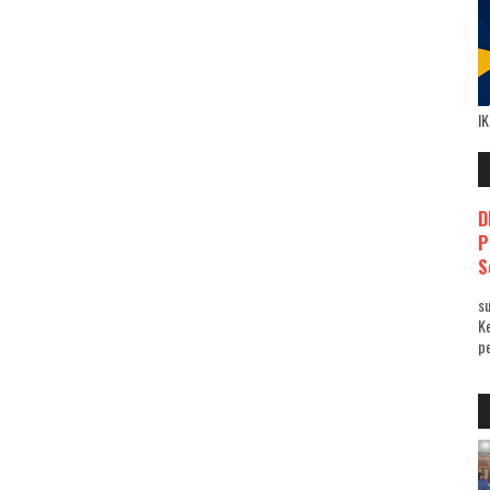
I
D
P
S
su
K
pe