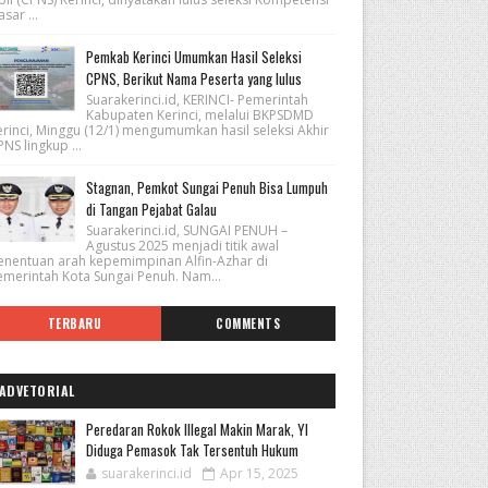
sar ...
Pemkab Kerinci Umumkan Hasil Seleksi
CPNS, Berikut Nama Peserta yang lulus
Suarakerinci.id, KERINCI- Pemerintah
Kabupaten Kerinci, melalui BKPSDMD
erinci, Minggu (12/1) mengumumkan hasil seleksi Akhir
NS lingkup ...
Stagnan, Pemkot Sungai Penuh Bisa Lumpuh
di Tangan Pejabat Galau
Suarakerinci.id, SUNGAI PENUH –
Agustus 2025 menjadi titik awal
enentuan arah kepemimpinan Alfin-Azhar di
emerintah Kota Sungai Penuh. Nam...
TERBARU
COMMENTS
ADVETORIAL
Peredaran Rokok Illegal Makin Marak, YI
Diduga Pemasok Tak Tersentuh Hukum
suarakerinci.id
Apr 15, 2025