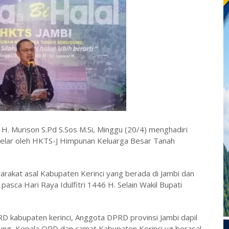
i H. Murison S.Pd S.Sos M.Si, Minggu (20/4) menghadiri
digelar oleh HKTS-J Himpunan Keluarga Besar Tanah
yarakat asal Kabupaten Kerinci yang berada di Jambi dan
pasca Hari Raya Idulfitri 1446 H. Selain Wakil Bupati
D kabupaten kerinci, Anggota DPRD provinsi Jambi dapil
dung, Kepala OPD dan camat Kabupaten Kerinci yg berasal