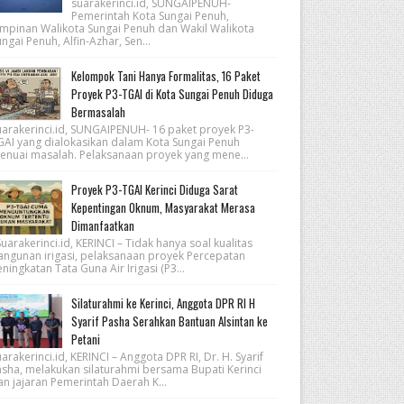
suarakerinci.id, SUNGAIPENUH-
Pemerintah Kota Sungai Penuh,
impinan Walikota Sungai Penuh dan Wakil Walikota
ngai Penuh, Alfin-Azhar, Sen...
Kelompok Tani Hanya Formalitas, 16 Paket
Proyek P3-TGAI di Kota Sungai Penuh Diduga
Bermasalah
uarakerinci.id, SUNGAIPENUH- 16 paket proyek P3-
GAI yang dialokasikan dalam Kota Sungai Penuh
enuai masalah. Pelaksanaan proyek yang mene...
Proyek P3-TGAI Kerinci Diduga Sarat
Kepentingan Oknum, Masyarakat Merasa
Dimanfaatkan
arakerinci.id, KERINCI – Tidak hanya soal kualitas
angunan irigasi, pelaksanaan proyek Percepatan
ningkatan Tata Guna Air Irigasi (P3...
Silaturahmi ke Kerinci, Anggota DPR RI H
Syarif Pasha Serahkan Bantuan Alsintan ke
Petani
arakerinci.id, KERINCI – Anggota DPR RI, Dr. H. Syarif
asha, melakukan silaturahmi bersama Bupati Kerinci
an jajaran Pemerintah Daerah K...