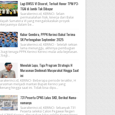
Lagi BWSS VI Disorot, Terkait Honor TPM P3-
TGAI di Jambi Tak Dibayar
Suarakerinci.id, KERINCI- Selain
permasalahan fisik, kinerja dari Balai
ilayah Sumatera VI yang mengalokasikan proyek
ekerjaannya dalam be...
Kabar Gembira, PPPK Kerinci Bakal Terima
SK Pertengahan September 2025
Suarakerinci.id, KERINCI - Setelah sekian
lama menunggu, akhirnya pembagian
 bagi tenaga PPPK Kerinci Kerinci mulai ada kejelasan.
 bagi...
Menolak Lupa, Tiga Program Strategis H
Murasman Dinikmati Masyarakat Hingga Saat
ini
arakerinci.id, KERINCI- Beberapa periode terakhir, H
urasman menjadi mantan Bupati Kerinci yang
kenang hingga saat ini. Tidak bisa dipu...
731 Peserta CPNS Lulus SKD, Berikut Nama-
namanya
Suarakerinci.id, KERINCI- Sebanyak 731
Peserta seleksi Calon Pegawai Negeri
pil (CPNS) Kerinci, dinyatakan lulus seleksi Kompetensi