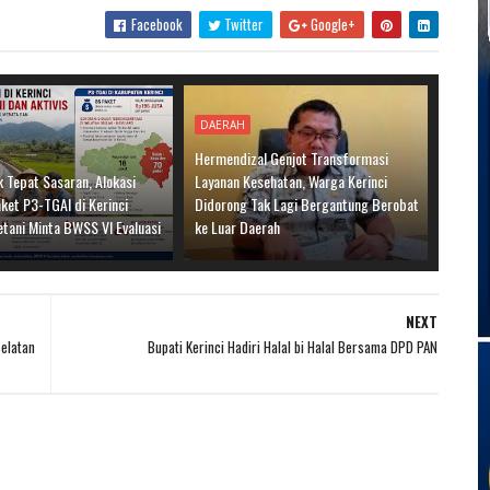
Facebook
Twitter
Google+
DAERAH
Hermendizal Genjot Transformasi
 Tepat Sasaran, Alokasi
Layanan Kesehatan, Warga Kerinci
ket P3-TGAI di Kerinci
Didorong Tak Lagi Bergantung Berobat
etani Minta BWSS VI Evaluasi
ke Luar Daerah
NEXT
Selatan
Bupati Kerinci Hadiri Halal bi Halal Bersama DPD PAN