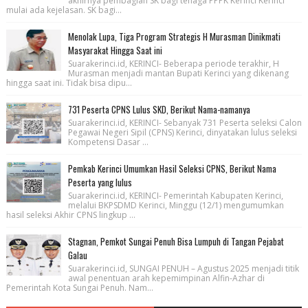
akhirnya pembagian SK bagi tenaga PPPK Kerinci Kerinci
mulai ada kejelasan. SK bagi...
Menolak Lupa, Tiga Program Strategis H Murasman Dinikmati
Masyarakat Hingga Saat ini
Suarakerinci.id, KERINCI- Beberapa periode terakhir, H
Murasman menjadi mantan Bupati Kerinci yang dikenang
hingga saat ini. Tidak bisa dipu...
731 Peserta CPNS Lulus SKD, Berikut Nama-namanya
Suarakerinci.id, KERINCI- Sebanyak 731 Peserta seleksi Calon
Pegawai Negeri Sipil (CPNS) Kerinci, dinyatakan lulus seleksi
Kompetensi Dasar ...
Pemkab Kerinci Umumkan Hasil Seleksi CPNS, Berikut Nama
Peserta yang lulus
Suarakerinci.id, KERINCI- Pemerintah Kabupaten Kerinci,
melalui BKPSDMD Kerinci, Minggu (12/1) mengumumkan
hasil seleksi Akhir CPNS lingkup ...
Stagnan, Pemkot Sungai Penuh Bisa Lumpuh di Tangan Pejabat
Galau
Suarakerinci.id, SUNGAI PENUH – Agustus 2025 menjadi titik
awal penentuan arah kepemimpinan Alfin-Azhar di
Pemerintah Kota Sungai Penuh. Nam...