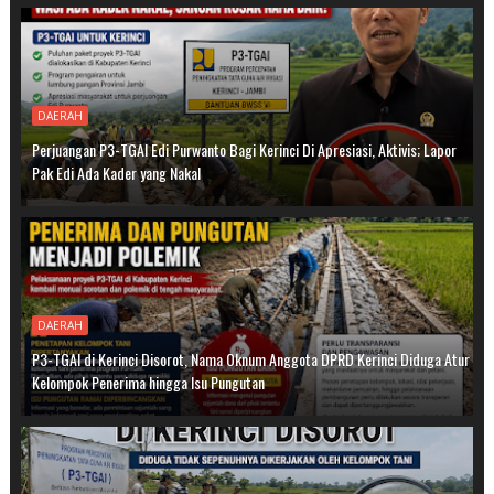
DAERAH
Perjuangan P3-TGAI Edi Purwanto Bagi Kerinci Di Apresiasi, Aktivis; Lapor
Pak Edi Ada Kader yang Nakal
DAERAH
P3-TGAI di Kerinci Disorot, Nama Oknum Anggota DPRD Kerinci Diduga Atur
Kelompok Penerima hingga Isu Pungutan