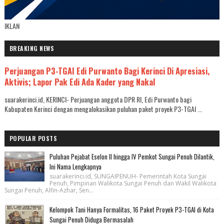
IKLAN
BREAKING NEWS
Perjuangan P3-TGAI Edi Purwanto Bagi Kerinci Di Apresiasi,
Aktivis; Lapor Pak Edi Ada Kader yang Nakal
suarakerinci.id, KERINCI- Perjuangan anggota DPR RI, Edi Purwanto bagi
Kabupaten Kerinci dengan mengalokasikan puluhan paket proyek P3-TGAI ...
POPULAR POSTS
Puluhan Pejabat Eselon II hingga IV Pemkot Sungai Penuh Dilantik,
Ini Nama Lengkapnya
suarakerinci.id, SUNGAIPENUH- Pemerintah Kota Sungai
Penuh, Pimpinan Walikota Sungai Penuh dan Wakil Walikota
Sungai Penuh, Alfin-Azhar, Sen...
Kelompok Tani Hanya Formalitas, 16 Paket Proyek P3-TGAI di Kota
Sungai Penuh Diduga Bermasalah