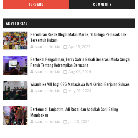
TERBARU
COMMENTS
ADVETORIAL
Peredaran Rokok Illegal Makin Marak, YI Diduga Pemasok Tak
Tersentuh Hukum
suarakerinci.id
Apr 15, 2025
Berbekal Pengalaman, Ferry Satria Bekali Generasi Muda Sungai
Penuh Tentang Ketrampilan Berusaha
suarakerinci.id
Aug 06, 2024
Wisuda ke VIII bagi 625 Mahasiswa IAIN Kerinci Berjalan Sukses
suarakerinci.id
May 02, 2024
Bertemu di Tanjabtim, Adi Rozal dan Abdullah Sani Saling
Mendoakan
suarakerinci.id
Jan 20, 2024