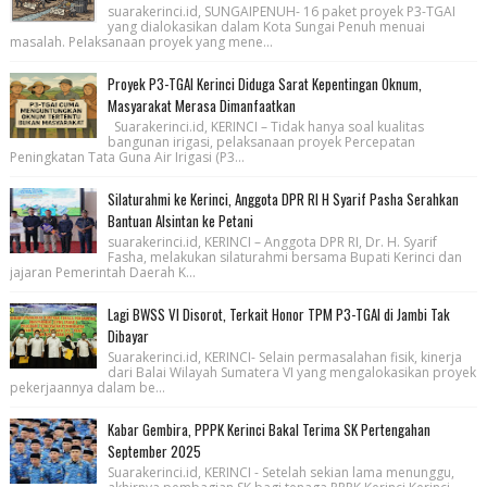
suarakerinci.id, SUNGAIPENUH- 16 paket proyek P3-TGAI
yang dialokasikan dalam Kota Sungai Penuh menuai
masalah. Pelaksanaan proyek yang mene...
Proyek P3-TGAI Kerinci Diduga Sarat Kepentingan Oknum,
Masyarakat Merasa Dimanfaatkan
Suarakerinci.id, KERINCI – Tidak hanya soal kualitas
bangunan irigasi, pelaksanaan proyek Percepatan
Peningkatan Tata Guna Air Irigasi (P3...
Silaturahmi ke Kerinci, Anggota DPR RI H Syarif Pasha Serahkan
Bantuan Alsintan ke Petani
suarakerinci.id, KERINCI – Anggota DPR RI, Dr. H. Syarif
Fasha, melakukan silaturahmi bersama Bupati Kerinci dan
jajaran Pemerintah Daerah K...
Lagi BWSS VI Disorot, Terkait Honor TPM P3-TGAI di Jambi Tak
Dibayar
Suarakerinci.id, KERINCI- Selain permasalahan fisik, kinerja
dari Balai Wilayah Sumatera VI yang mengalokasikan proyek
pekerjaannya dalam be...
Kabar Gembira, PPPK Kerinci Bakal Terima SK Pertengahan
September 2025
Suarakerinci.id, KERINCI - Setelah sekian lama menunggu,