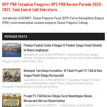
DPP PKB Tetapkan Pengurus DPC PKB Kerinci Periode 2026–
2031, Tomi Emiral Jadi Sekretaris
suarakerinci.id,KERINCI- Dewan Pengurus Pusat (DPP) Partai Kebangkitan Bangsa
(PKB) resmi menetapkan susunan pengurus Dewan Pengurus Cabang ...
POPULAR POSTS
Puluhan Pejabat Eselon II hingga IV Pemkot Sungai Penuh Dilantik,
Ini Nama Lengkapnya
suarakerinci.id, SUNGAIPENUH- Pemerintah Kota Sungai
Penuh, Pimpinan Walikota Sungai Penuh dan Wakil Walikota
Sungai Penuh, Alfin-Azhar, Sen...
Kelompok Tani Hanya Formalitas, 16 Paket Proyek P3-TGAI di Kota
Sungai Penuh Diduga Bermasalah
suarakerinci.id, SUNGAIPENUH- 16 paket proyek P3-TGAI
yang dialokasikan dalam Kota Sungai Penuh menuai
masalah. Pelaksanaan proyek yang mene...
Proyek P3-TGAI Kerinci Diduga Sarat Kepentingan Oknum,
Masyarakat Merasa Dimanfaatkan
Suarakerinci.id, KERINCI – Tidak hanya soal kualitas