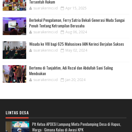
Tersentuh Hukum
suarakerinci.id
Apr 15, 2025
Berbekal Pengalaman, Ferry Satria Bekali Generasi Muda Sungai
Penuh Tentang Ketrampilan Berusaha
suarakerinci.id
Aug 06, 2024
Wisuda ke VIII bagi 625 Mahasiswa IAIN Kerinci Berjalan Sukses
suarakerinci.id
May 02, 2024
Bertemu di Tanjabtim, Adi Rozal dan Abdullah Sani Saling
Mendoakan
suarakerinci.id
Jan 20, 2024
LINTAS DESA
Plt Ketua APDESI Lampung Minta Pendamping Desa di Hapus,
Warga : Gimana Kalau di Awasi KPK