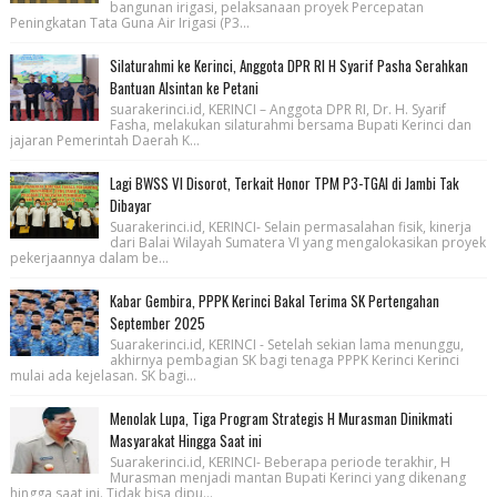
bangunan irigasi, pelaksanaan proyek Percepatan
Peningkatan Tata Guna Air Irigasi (P3...
Silaturahmi ke Kerinci, Anggota DPR RI H Syarif Pasha Serahkan
Bantuan Alsintan ke Petani
suarakerinci.id, KERINCI – Anggota DPR RI, Dr. H. Syarif
Fasha, melakukan silaturahmi bersama Bupati Kerinci dan
jajaran Pemerintah Daerah K...
Lagi BWSS VI Disorot, Terkait Honor TPM P3-TGAI di Jambi Tak
Dibayar
Suarakerinci.id, KERINCI- Selain permasalahan fisik, kinerja
dari Balai Wilayah Sumatera VI yang mengalokasikan proyek
pekerjaannya dalam be...
Kabar Gembira, PPPK Kerinci Bakal Terima SK Pertengahan
September 2025
Suarakerinci.id, KERINCI - Setelah sekian lama menunggu,
akhirnya pembagian SK bagi tenaga PPPK Kerinci Kerinci
mulai ada kejelasan. SK bagi...
Menolak Lupa, Tiga Program Strategis H Murasman Dinikmati
Masyarakat Hingga Saat ini
Suarakerinci.id, KERINCI- Beberapa periode terakhir, H
Murasman menjadi mantan Bupati Kerinci yang dikenang
hingga saat ini. Tidak bisa dipu...