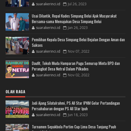
suarakerinci.id
Jul 26, 2023
Usai Dilantik, Repal Kades Simpang Belui Ajak Masyarakat
Bersama-sama Memajukan Desa Simpang Belui
suarakerinci.id
Jan 26, 2023
Pemilihan Kepala Desa Simpang Belui Bejalan Dengan Aman dan
Sukses
suarakerinci.id
Nov 07, 2022
Daufit, Tokoh Muda Hamparan Pugu Semurup Minta BPD dan
Perangkat Desa Netral Dalam Pilkades
suarakerinci.id
Nov 02, 2022
OLAH RAGA
Jadi Ajang Silatulrahmi, PS All Star IPKM Gelar Pertandingan
Persahabaran dengan PS All Star Ipuh
suarakerinci.id
Jun 18, 2023
Turnamen Sepakbola Portim Cup Lima Desa Tanjung Pauh