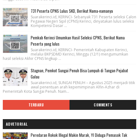
731 Peserta CPNS Lulus SKD, Berikut Nama-namanya
Suarakerinci.id, KERINCI- Sebanyak 731 Peserta seleksi Calon
Pegawai Negeri Sipil (CPNS) Kerinci, dinyatakan lulus seleksi
Kompetensi Dasar ...
Pemkab Kerinci Umumkan Hasil Seleksi CPNS, Berikut Nama
Peserta yang lulus
Suarakerinci.id, KERINCI- Pemerintah Kabupaten Kerinci,
melalui BKPSDMD Kerinci, Minggu (12/1) mengumumkan
hasil seleksi Akhir CPNS lingkup ...
Stagnan, Pemkot Sungai Penuh Bisa Lumpuh di Tangan Pejabat
Galau
Suarakerinci.id, SUNGAI PENUH – Agustus 2025 menjadi titik
awal penentuan arah kepemimpinan Alfin-Azhar di
Pemerintah Kota Sungai Penuh. Nam...
TERBARU
COMMENTS
ADVETORIAL
Peredaran Rokok Illegal Makin Marak, YI Diduga Pemasok Tak