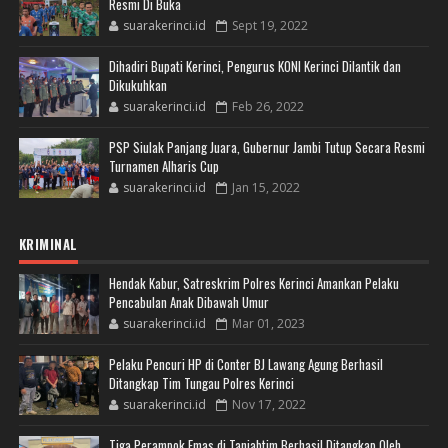
Resmi Di Buka
suarakerinci.id
Sept 19, 2022
Dihadiri Bupati Kerinci, Pengurus KONI Kerinci Dilantik dan
Dikukuhkan
suarakerinci.id
Feb 26, 2022
PSP Siulak Panjang Juara, Gubernur Jambi Tutup Secara Resmi
Turnamen Alharis Cup
suarakerinci.id
Jan 15, 2022
KRIMINAL
Hendak Kabur, Satreskrim Polres Kerinci Amankan Pelaku
Pencabulan Anak Dibawah Umur
suarakerinci.id
Mar 01, 2023
Pelaku Pencuri HP di Conter BJ Lawang Agung Berhasil
Ditangkap Tim Tungau Polres Kerinci
suarakerinci.id
Nov 17, 2022
Tiga Perampok Emas di Tanjabtim Berhasil Ditangkap Oleh