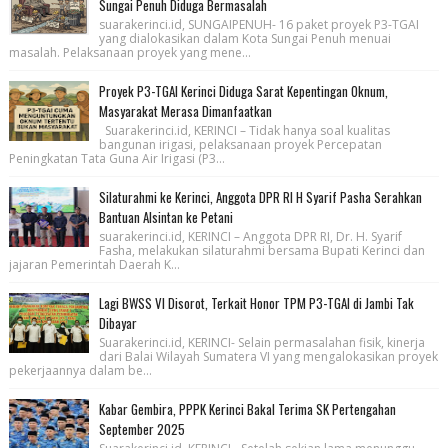
Sungai Penuh Diduga Bermasalah
suarakerinci.id, SUNGAIPENUH- 16 paket proyek P3-TGAI
yang dialokasikan dalam Kota Sungai Penuh menuai
masalah. Pelaksanaan proyek yang mene...
Proyek P3-TGAI Kerinci Diduga Sarat Kepentingan Oknum,
Masyarakat Merasa Dimanfaatkan
Suarakerinci.id, KERINCI – Tidak hanya soal kualitas
bangunan irigasi, pelaksanaan proyek Percepatan
Peningkatan Tata Guna Air Irigasi (P3...
Silaturahmi ke Kerinci, Anggota DPR RI H Syarif Pasha Serahkan
Bantuan Alsintan ke Petani
suarakerinci.id, KERINCI – Anggota DPR RI, Dr. H. Syarif
Fasha, melakukan silaturahmi bersama Bupati Kerinci dan
jajaran Pemerintah Daerah K...
Lagi BWSS VI Disorot, Terkait Honor TPM P3-TGAI di Jambi Tak
Dibayar
Suarakerinci.id, KERINCI- Selain permasalahan fisik, kinerja
dari Balai Wilayah Sumatera VI yang mengalokasikan proyek
pekerjaannya dalam be...
Kabar Gembira, PPPK Kerinci Bakal Terima SK Pertengahan
September 2025