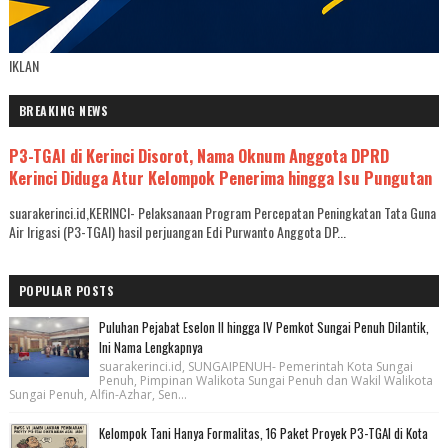
IKLAN
BREAKING NEWS
P3-TGAI di Kerinci Disorot, Nama Oknum Anggota DPRD
Kerinci Diduga Atur Kelompok Penerima hingga Isu Pungutan
suarakerinci.id,KERINCI- Pelaksanaan Program Percepatan Peningkatan Tata Guna
Air Irigasi (P3-TGAI) hasil perjuangan Edi Purwanto Anggota DP...
POPULAR POSTS
Puluhan Pejabat Eselon II hingga IV Pemkot Sungai Penuh Dilantik,
Ini Nama Lengkapnya
suarakerinci.id, SUNGAIPENUH- Pemerintah Kota Sungai
Penuh, Pimpinan Walikota Sungai Penuh dan Wakil Walikota
Sungai Penuh, Alfin-Azhar, Sen...
Kelompok Tani Hanya Formalitas, 16 Paket Proyek P3-TGAI di Kota