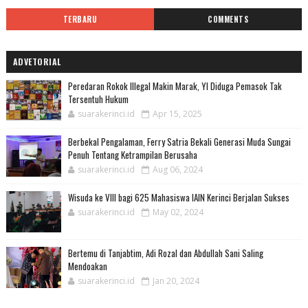
TERBARU
COMMENTS
ADVETORIAL
Peredaran Rokok Illegal Makin Marak, YI Diduga Pemasok Tak
Tersentuh Hukum
suarakerinci.id
Apr 15, 2025
Berbekal Pengalaman, Ferry Satria Bekali Generasi Muda Sungai
Penuh Tentang Ketrampilan Berusaha
suarakerinci.id
Aug 06, 2024
Wisuda ke VIII bagi 625 Mahasiswa IAIN Kerinci Berjalan Sukses
suarakerinci.id
May 02, 2024
Bertemu di Tanjabtim, Adi Rozal dan Abdullah Sani Saling
Mendoakan
suarakerinci.id
Jan 20, 2024