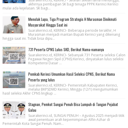
Suarakerinci.id, KERINCI - Setelah sekian lama menunggu,
akhirnya pembagian SK bagi tenaga PPPK Kerinci Kerinci
mulai ada kejelasan. SK bagi...
Menolak Lupa, Tiga Program Strategis H Murasman Dinikmati
Masyarakat Hingga Saat ini
Suarakerinci.id, KERINCI- Beberapa periode terakhir, H
Murasman menjadi mantan Bupati Kerinci yang dikenang
hingga saat ini. Tidak bisa dipu...
731 Peserta CPNS Lulus SKD, Berikut Nama-namanya
Suarakerinci.id, KERINCI- Sebanyak 731 Peserta seleksi Calon
Pegawai Negeri Sipil (CPNS) Kerinci, dinyatakan lulus seleksi
Kompetensi Dasar ...
Pemkab Kerinci Umumkan Hasil Seleksi CPNS, Berikut Nama
Peserta yang lulus
Suarakerinci.id, KERINCI- Pemerintah Kabupaten Kerinci,
melalui BKPSDMD Kerinci, Minggu (12/1) mengumumkan
hasil seleksi Akhir CPNS lingkup ...
Stagnan, Pemkot Sungai Penuh Bisa Lumpuh di Tangan Pejabat
Galau
Suarakerinci.id, SUNGAI PENUH – Agustus 2025 menjadi titik
awal penentuan arah kepemimpinan Alfin-Azhar di
Pemerintah Kota Sungai Penuh. Nam...