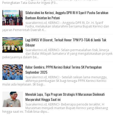
Peningkatan Tata Guna Air Irigasi (P3...
Silaturahmi ke Kerinci, Anggota DPR RI H Syarif Pasha Serahkan
Bantuan Alsintan ke Petani
suarakerinci.id, KERINCI – Anggota DPR RI, Dr. H. Syarif
Fasha, melakukan silaturahmi bersama Bupati Kerinci dan
jajaran Pemerintah Daerah K...
Lagi BWSS VI Disorot, Terkait Honor TPM P3-TGAI di Jambi Tak
Dibayar
Suarakerinci.id, KERINCI- Selain permasalahan fisik, kinerja
dari Balai Wilayah Sumatera VI yang mengalokasikan proyek
pekerjaannya dalam be...
Kabar Gembira, PPPK Kerinci Bakal Terima SK Pertengahan
September 2025
Suarakerinci.id, KERINCI - Setelah sekian lama menunggu,
akhirnya pembagian SK bagi tenaga PPPK Kerinci Kerinci
mulai ada kejelasan. SK bagi...
Menolak Lupa, Tiga Program Strategis H Murasman Dinikmati
Masyarakat Hingga Saat ini
Suarakerinci.id, KERINCI- Beberapa periode terakhir, H
Murasman menjadi mantan Bupati Kerinci yang dikenang
hingga saat ini. Tidak bisa dipu...