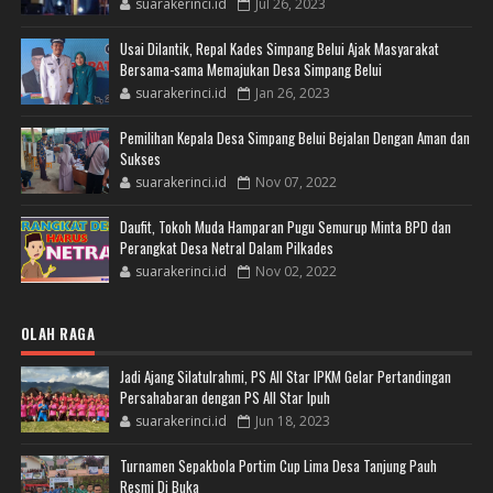
suarakerinci.id
Jul 26, 2023
Usai Dilantik, Repal Kades Simpang Belui Ajak Masyarakat
Bersama-sama Memajukan Desa Simpang Belui
suarakerinci.id
Jan 26, 2023
Pemilihan Kepala Desa Simpang Belui Bejalan Dengan Aman dan
Sukses
suarakerinci.id
Nov 07, 2022
Daufit, Tokoh Muda Hamparan Pugu Semurup Minta BPD dan
Perangkat Desa Netral Dalam Pilkades
suarakerinci.id
Nov 02, 2022
OLAH RAGA
Jadi Ajang Silatulrahmi, PS All Star IPKM Gelar Pertandingan
Persahabaran dengan PS All Star Ipuh
suarakerinci.id
Jun 18, 2023
Turnamen Sepakbola Portim Cup Lima Desa Tanjung Pauh
Resmi Di Buka