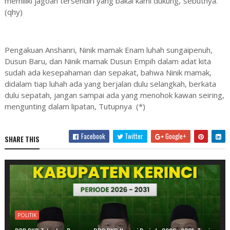
memiliki jagoan tersendiri yang bakal kami dukung,”sebutnya.
(qhy)
Pengakuan Anshanri, Ninik mamak Enam luhah sungaipenuh,
Dusun Baru, dan Ninik mamak Dusun Empih dalam adat kita
sudah ada kesepahaman dan sepakat, bahwa Ninik mamak,
didalam tiap luhah ada yang berjalan dulu selangkah, berkata
dulu sepatah, jangan sampai ada yang menohok kawan seiring,
mengunting dalam lipatan, Tutupnya (*)
Facebook
Twitter
Google+
SHARE THIS
POLITIK