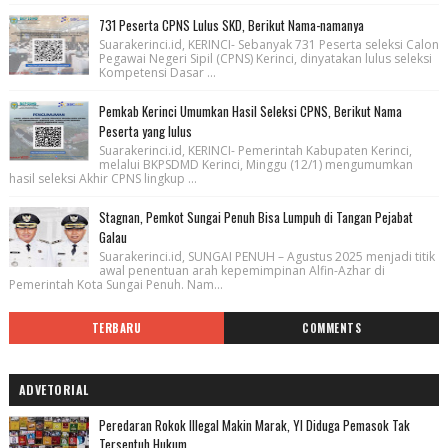
731 Peserta CPNS Lulus SKD, Berikut Nama-namanya
Suarakerinci.id, KERINCI- Sebanyak 731 Peserta seleksi Calon
Pegawai Negeri Sipil (CPNS) Kerinci, dinyatakan lulus seleksi
Kompetensi Dasar ...
Pemkab Kerinci Umumkan Hasil Seleksi CPNS, Berikut Nama
Peserta yang lulus
Suarakerinci.id, KERINCI- Pemerintah Kabupaten Kerinci,
melalui BKPSDMD Kerinci, Minggu (12/1) mengumumkan
hasil seleksi Akhir CPNS lingkup ...
Stagnan, Pemkot Sungai Penuh Bisa Lumpuh di Tangan Pejabat
Galau
Suarakerinci.id, SUNGAI PENUH – Agustus 2025 menjadi titik
awal penentuan arah kepemimpinan Alfin-Azhar di
Pemerintah Kota Sungai Penuh. Nam...
TERBARU
COMMENTS
ADVETORIAL
Peredaran Rokok Illegal Makin Marak, YI Diduga Pemasok Tak
Tersentuh Hukum