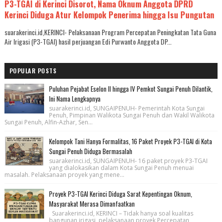
P3-TGAI di Kerinci Disorot, Nama Oknum Anggota DPRD
Kerinci Diduga Atur Kelompok Penerima hingga Isu Pungutan
suarakerinci.id,KERINCI- Pelaksanaan Program Percepatan Peningkatan Tata Guna
Air Irigasi (P3-TGAI) hasil perjuangan Edi Purwanto Anggota DP...
POPULAR POSTS
Puluhan Pejabat Eselon II hingga IV Pemkot Sungai Penuh Dilantik,
Ini Nama Lengkapnya
suarakerinci.id, SUNGAIPENUH- Pemerintah Kota Sungai
Penuh, Pimpinan Walikota Sungai Penuh dan Wakil Walikota
Sungai Penuh, Alfin-Azhar, Sen...
Kelompok Tani Hanya Formalitas, 16 Paket Proyek P3-TGAI di Kota
Sungai Penuh Diduga Bermasalah
suarakerinci.id, SUNGAIPENUH- 16 paket proyek P3-TGAI
yang dialokasikan dalam Kota Sungai Penuh menuai
masalah. Pelaksanaan proyek yang mene...
Proyek P3-TGAI Kerinci Diduga Sarat Kepentingan Oknum,
Masyarakat Merasa Dimanfaatkan
Suarakerinci.id, KERINCI – Tidak hanya soal kualitas
bangunan irigasi, pelaksanaan proyek Percepatan