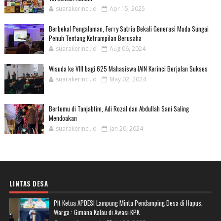
suarakerinci.id
Apr 15, 2025
Berbekal Pengalaman, Ferry Satria Bekali Generasi Muda Sungai
Penuh Tentang Ketrampilan Berusaha
suarakerinci.id
Aug 06, 2024
Wisuda ke VIII bagi 625 Mahasiswa IAIN Kerinci Berjalan Sukses
suarakerinci.id
May 02, 2024
Bertemu di Tanjabtim, Adi Rozal dan Abdullah Sani Saling
Mendoakan
suarakerinci.id
Jan 20, 2024
LINTAS DESA
Plt Ketua APDESI Lampung Minta Pendamping Desa di Hapus,
Warga : Gimana Kalau di Awasi KPK